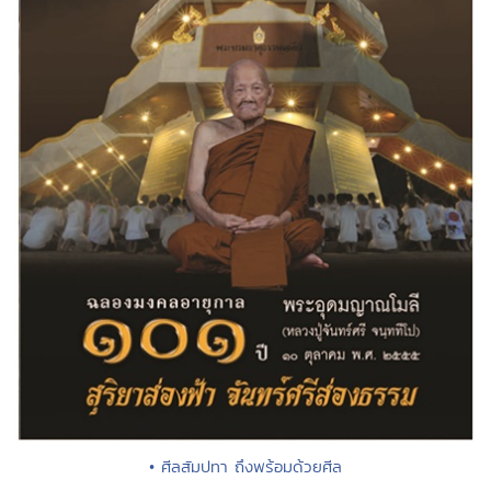
• ศีลสัมปทา ถึงพร้อมด้วยศีล