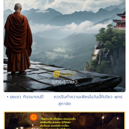
• อชฺเชว กิจฺจมาตปฺปํ ควรรีบทำความเพียรในวันนี้ทีเดียว พุทธ
สุภาษิต