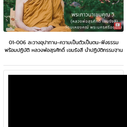
01-006 ละวางอุปาทาน-ความเป็นตัวเป็นตน-ฟังธรรม
พร้อมปฏิบัติ หลวงพ่อสุรศักดิ์ เขมรังสี นำปฏิบัติกรรมฐาน