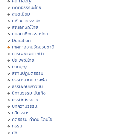
ค้นหาข้อมูล
ติดต่อธรรมะไทย
สมุดเยี่ยม
เครือข่ายธรรมะ
สัญลักษณ์ไทย
มุมสมาชิกธรรมะไทย
Donation
เทศกาลงานวัดช่วยชาติ
การเผยแผ่ศาสนา
ประเพณีไทย
บอกบุญ
สถานปฏิบัติธรรม
ธรรมะจากหลวงพ่อ
ธรรมะกับเยาวชน
นิทานธรรมะบันเทิง
ธรรมะบรรยาย
บทความธรรมะ
กวีธรรมะ
คติธรรม คำคม โดนใจ
กรรม
ศีล