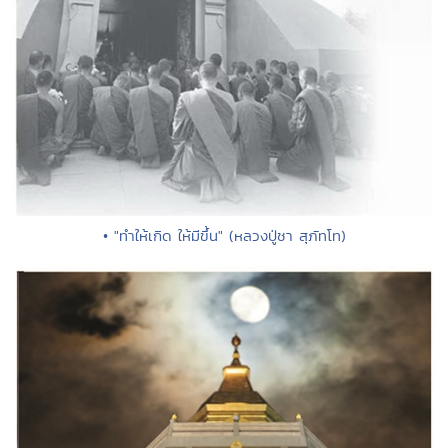
• "ทำให้เกิด ให้มีขึ้น" (หลวงปู่ชา สุภัทโท)