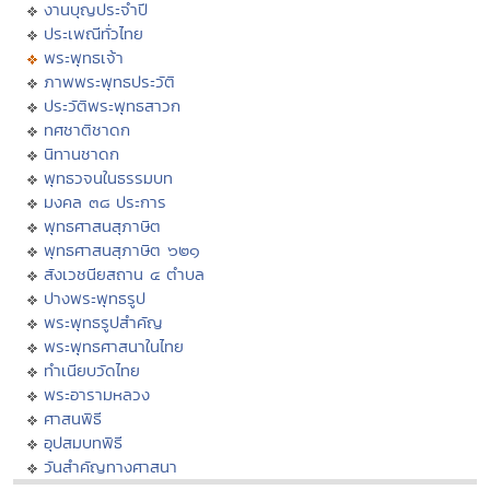
งานบุญประจำปี
ประเพณีทั่วไทย
พระพุทธเจ้า
ภาพพระพุทธประวัติ
ประวัติพระพุทธสาวก
ทศชาติชาดก
นิทานชาดก
พุทธวจนในธรรมบท
มงคล ๓๘ ประการ
พุทธศาสนสุภาษิต
พุทธศาสนสุภาษิต ๖๒๑
สังเวชนียสถาน ๔ ตำบล
ปางพระพุทธรูป
พระพุทธรูปสำคัญ
พระพุทธศาสนาในไทย
ทำเนียบวัดไทย
พระอารามหลวง
ศาสนพิธี
อุปสมบทพิธี
วันสำคัญทางศาสนา