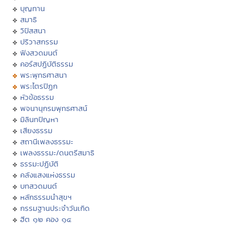
บุญทาน
สมาธิ
วิปัสสนา
ปริวาสกรรม
ฟังสวดมนต์
คอร์สปฏิบัติธรรม
พระพุทธศาสนา
พระไตรปิฏก
หัวข้อธรรม
พจนานุกรมพุทธศาสน์
มิลินทปัญหา
เสียงธรรม
สถานีเพลงธรรมะ
เพลงธรรมะ/ดนตรีสมาธิ
ธรรมะปฏิบัติ
คลังแสงแห่งธรรม
บทสวดมนต์
หลักธรรมนำสุขฯ
กรรมฐานประจำวันเกิด
ฮีต ๑๒ คอง ๑๔