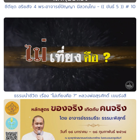
ซีดีชุด อริยสัจ 4 พระอาจารย์ปัญญา นีลวณฺโณ - (( ขันธ์ 5 )) # 10
ธรรมนำชีวิต เรื่อง "ไม่เที่ยงคือ ?" หลวงพ่อสุรศักดิ์ เขมรังสี