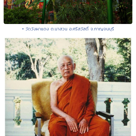
• วัดวังผาแดง ต.นาสวน อ.ศรีสวัสดิ์ จ.กาญจนบุรี