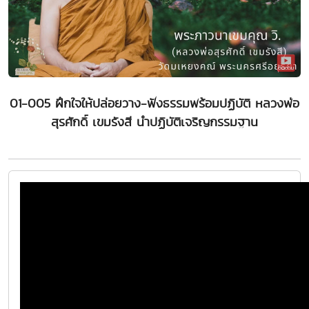
01-005 ฝึกใจให้ปล่อยวาง-ฟังธรรมพร้อมปฏิบัติ หลวงพ่อ
สุรศักดิ์ เขมรังสี นำปฏิบัติเจริญกรรมฐาน