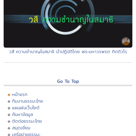
วสี ความชำนาญในสมาธิ นำปฏิบัติโดย พระมหาวรพรต กิตติวโร
Go To Top
หน้าแรก
ทีมงานธรรมะไทย
แผนผังเว็บไซต์
ค้นหาข้อมูล
ติดต่อธรรมะไทย
สมุดเยี่ยม
เครือข่ายธรรมะ