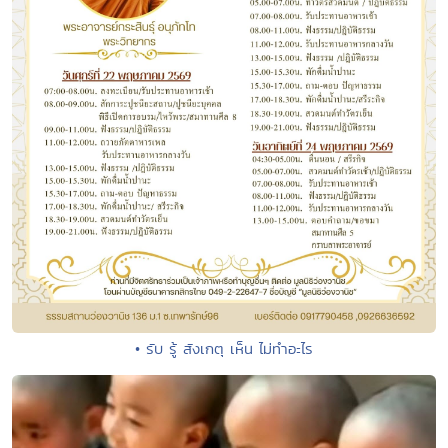
• รับ รู้ สังเกตุ เห็น ไม่ทำอะไร