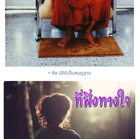
• ศีล มีหิริเป็นสมุฏฐาน