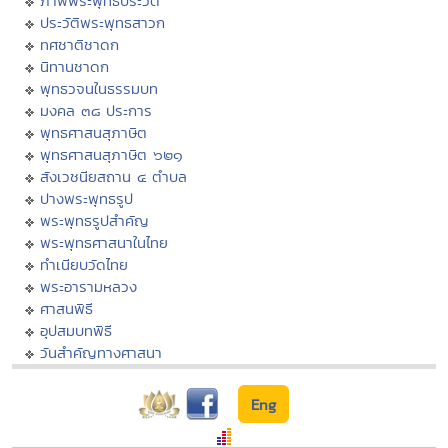
ภาพพระพุทธประวัติ
ประวัติพระพุทธสาวก
ทศชาติชาดก
นิทานชาดก
พุทธวจนในธรรมบท
มงคล ๓๘ ประการ
พุทธศาสนสุภาษิต
พุทธศาสนสุภาษิต ๖๒๑
สังเวชนียสถาน ๔ ตำบล
ปางพระพุทธรูป
พระพุทธรูปสำคัญ
พระพุทธศาสนาในไทย
ทำเนียบวัดไทย
พระอารามหลวง
ศาสนพิธี
อุปสมบทพิธี
วันสำคัญทางศาสนา
Eng