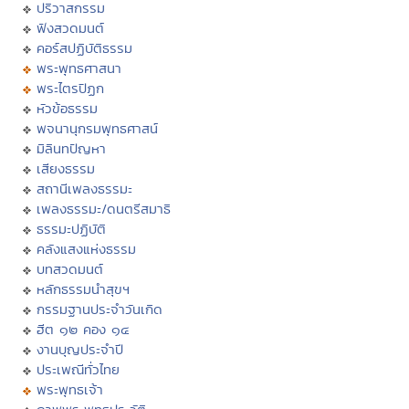
ปริวาสกรรม
ฟังสวดมนต์
คอร์สปฏิบัติธรรม
พระพุทธศาสนา
พระไตรปิฏก
หัวข้อธรรม
พจนานุกรมพุทธศาสน์
มิลินทปัญหา
เสียงธรรม
สถานีเพลงธรรมะ
เพลงธรรมะ/ดนตรีสมาธิ
ธรรมะปฏิบัติ
คลังแสงแห่งธรรม
บทสวดมนต์
หลักธรรมนำสุขฯ
กรรมฐานประจำวันเกิด
ฮีต ๑๒ คอง ๑๔
งานบุญประจำปี
ประเพณีทั่วไทย
พระพุทธเจ้า