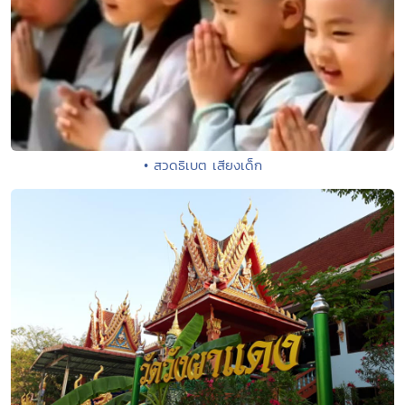
• สวดธิเบต เสียงเด็ก