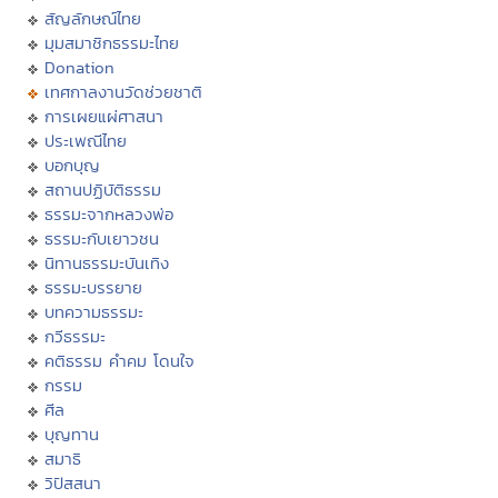
สัญลักษณ์ไทย
มุมสมาชิกธรรมะไทย
Donation
เทศกาลงานวัดช่วยชาติ
การเผยแผ่ศาสนา
ประเพณีไทย
บอกบุญ
สถานปฏิบัติธรรม
ธรรมะจากหลวงพ่อ
ธรรมะกับเยาวชน
นิทานธรรมะบันเทิง
ธรรมะบรรยาย
บทความธรรมะ
กวีธรรมะ
คติธรรม คำคม โดนใจ
กรรม
ศีล
บุญทาน
สมาธิ
วิปัสสนา