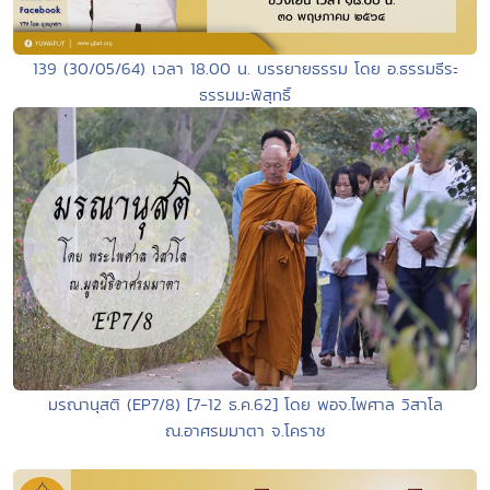
139 (30/05/64) เวลา 18.00 น. บรรยายธรรม โดย อ.ธรรมธีระ
ธรรมมะพิสุทธิ์
มรณานุสติ (EP7/8) [7-12 ธ.ค.62] โดย พอจ.ไพศาล วิสาโล
ณ.อาศรมมาตา จ.โคราช