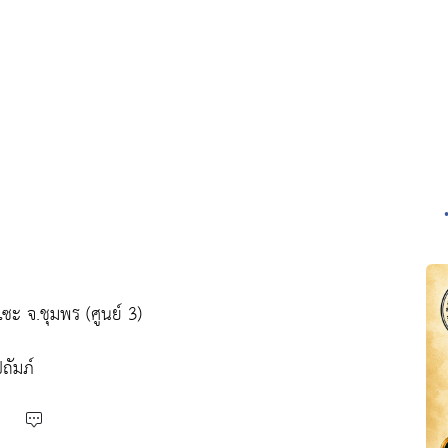
ะ จ.ชุมพร (ศูนย์ 3)
ถัมภ์