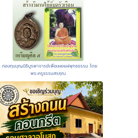
• กองทุนบุญนิธิบูรพาจารย์เพื่อเผยแผ่พุทธธรรม โดย
พระครูธรรมสรคุณ