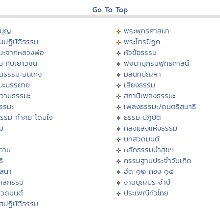
Go To Top
บุญ
พระพุทธศาสนา
นปฏิบัติธรรม
พระไตรปิฏก
มะจากหลวงพ่อ
หัวข้อธรรม
มะกับเยาวชน
พจนานุกรมพุทธศาสน์
นธรรมะบันเทิง
มิลินทปัญหา
มะบรรยาย
เสียงธรรม
วามธรรมะ
สถานีเพลงธรรมะ
ธรรมะ
เพลงธรรมะ/ดนตรีสมาธิ
ธรรม คำคม โดนใจ
ธรรมะปฏิบัติ
ม
คลังแสงแห่งธรรม
บทสวดมนต์
ทาน
หลักธรรมนำสุขฯ
ิ
กรรมฐานประจำวันเกิด
สสนา
ฮีต ๑๒ คอง ๑๔
วาสกรรม
งานบุญประจำปี
สวดมนต์
ประเพณีทั่วไทย
สปฏิบัติธรรม