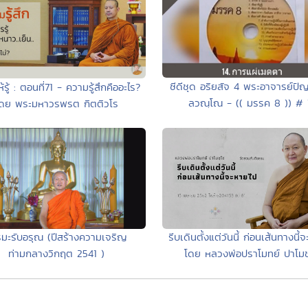
ซีดีชุด อริยสัจ 4 พระอาจารย์ปั
้รู้ : ตอนที่71 - ความรู้สึกคืออะไร?
ลวณฺโณ - (( มรรค 8 )) # 
ดย พระมหาวรพรต กิตติวโร
มะรับอรุณ (ปีสร้างความเจริญ
รีบเดินตั้งแต่วันนี้ ก่อนเส้นทางนี้
ท่ามกลางวิกฤต 2541 )
โดย หลวงพ่อปราโมทย์ ปาโมช