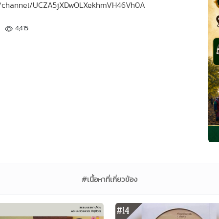
.com/channel/UCZA5jXDwOLXekhmVH46Vh0A
4,415
#เนื้อหาที่เกี่ยวข้อง