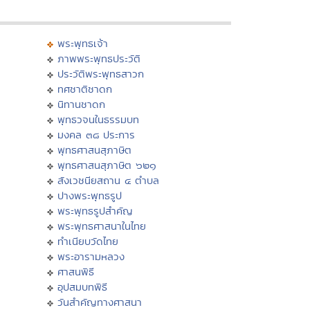
พระพุทธเจ้า
ภาพพระพุทธประวัติ
ประวัติพระพุทธสาวก
ทศชาติชาดก
นิทานชาดก
พุทธวจนในธรรมบท
มงคล ๓๘ ประการ
พุทธศาสนสุภาษิต
พุทธศาสนสุภาษิต ๖๒๑
สังเวชนียสถาน ๔ ตำบล
ปางพระพุทธรูป
พระพุทธรูปสำคัญ
พระพุทธศาสนาในไทย
ทำเนียบวัดไทย
พระอารามหลวง
ศาสนพิธี
อุปสมบทพิธี
วันสำคัญทางศาสนา