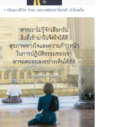
• ปัญหาชีวิต โดย หลวงพ่อปราโมทย์ ปาโมชฺโช