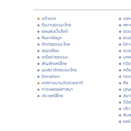
หน้าแรก
บอก
ทีมงานธรรมะไทย
สถา
แผนผังเว็บไซต์
ธรร
ค้นหาข้อมูล
ธรร
ติดต่อธรรมะไทย
นิทา
สมุดเยี่ยม
ธรร
เครือข่ายธรรมะ
บทค
สัญลักษณ์ไทย
กวี
มุมสมาชิกธรรมะไทย
คติ
Donation
กรร
เทศกาลงานวัดช่วยชาติ
ศีล
การเผยแผ่ศาสนา
บุญ
ประเพณีไทย
สมาธ
วิปั
ปริ
ฟัง
คอร์