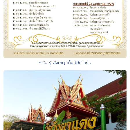
• รับ รู้ สังเกตุ เห็น ไม่ทำอะไร