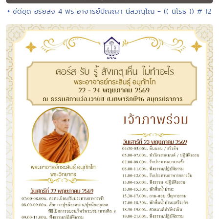
• ซีดีชุด อริยสัจ 4 พระอาจารย์ปัญญา นีลวณฺโณ - (( นิโรธ )) # 12