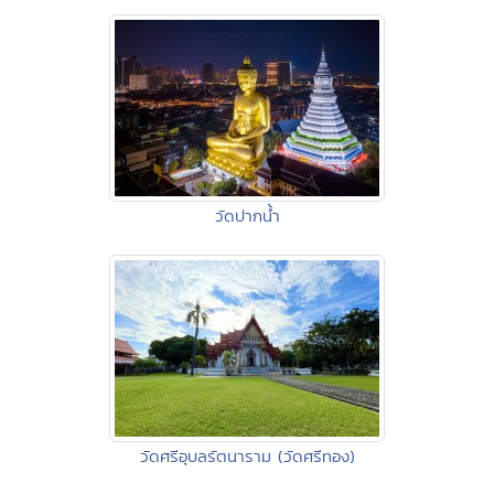
วัดปากน้ำ
วัดศรีอุบลรัตนาราม (วัดศรีทอง)