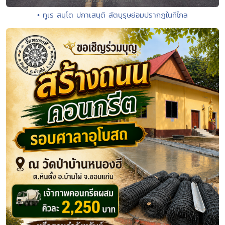
• ทูเร สนฺโต ปกาเสนฺติ สัตบุรุษย่อมปรากฏในที่ไกล