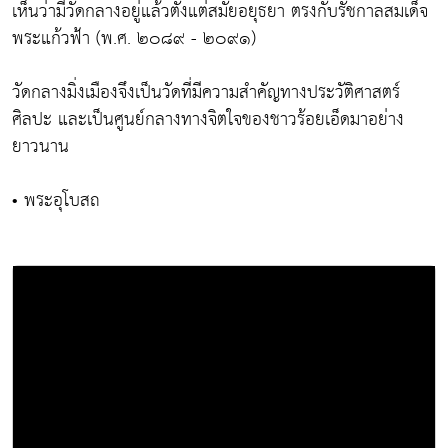
เห็นว่ามีวัดกลางอยู่แล้วตั้งแต่สมัยอยุธยา ตรงกับรัชกาลสมเด็จ
พระแก้วฟ้า (พ.ศ. ๒๐๘๙ - ๒๐๙๑)
วัดกลางมิ่งเมืองจึงเป็นวัดที่มีความสำคัญทางประวัติศาสตร์
ศิลปะ และเป็นศูนย์กลางทางจิตใจของชาวร้อยเอ็ดมาอย่าง
ยาวนาน
• พระอุโบสถ