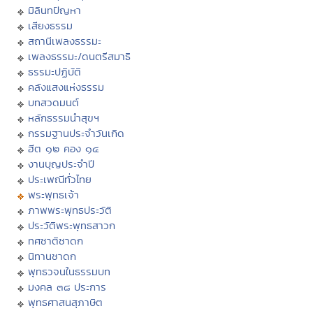
มิลินทปัญหา
เสียงธรรม
สถานีเพลงธรรมะ
เพลงธรรมะ/ดนตรีสมาธิ
ธรรมะปฏิบัติ
คลังแสงแห่งธรรม
บทสวดมนต์
หลักธรรมนำสุขฯ
กรรมฐานประจำวันเกิด
ฮีต ๑๒ คอง ๑๔
งานบุญประจำปี
ประเพณีทั่วไทย
พระพุทธเจ้า
ภาพพระพุทธประวัติ
ประวัติพระพุทธสาวก
ทศชาติชาดก
นิทานชาดก
พุทธวจนในธรรมบท
มงคล ๓๘ ประการ
พุทธศาสนสุภาษิต