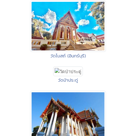
วัดโบสถ์ (อินทร์บุรี)
วัดป่าประดู่