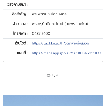
วิสุงคามสีมา :
สิ่งสำคัญ :
พระพุทธมิ่งเมืองมงคล
เจ้าอาวาส :
พระครูกิตติคุณวัฒน์ (สมพร โสภโณ)
โทรศัพท์ :
043512400
เว็บไซต์ :
https://cac.kku.ac.th/วัดกลางมิ่งเมือง/
แผนที่ :
https://maps.app.goo.gl/Ms7DtBBJZxfdtDBf7
15,516