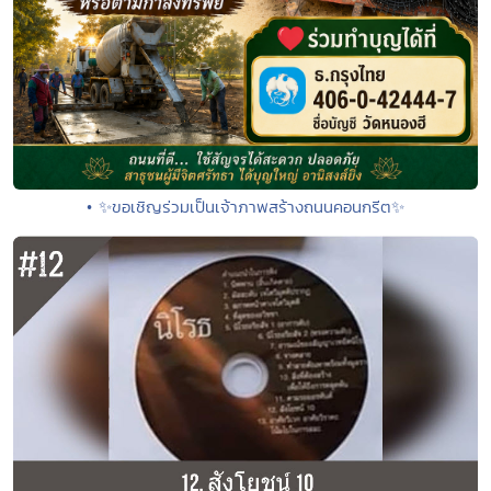
• ✨ขอเชิญร่วมเป็นเจ้าภาพสร้างถนนคอนกรีต✨