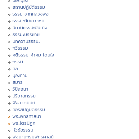
บอกบุญ
สถานปฏิบัติธรรม
ธรรมะจากหลวงพ่อ
ธรรมะกับเยาวชน
นิทานธรรมะบันเทิง
ธรรมะบรรยาย
บทความธรรมะ
กวีธรรมะ
คติธรรม คำคม โดนใจ
กรรม
ศีล
บุญทาน
สมาธิ
วิปัสสนา
ปริวาสกรรม
ฟังสวดมนต์
คอร์สปฏิบัติธรรม
พระพุทธศาสนา
พระไตรปิฏก
หัวข้อธรรม
พจนานุกรมพุทธศาสน์