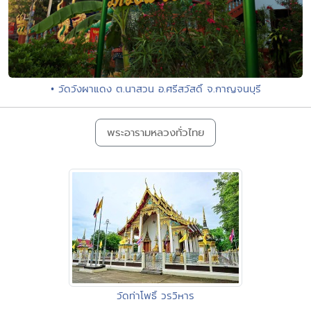
• วัดวังผาแดง ต.นาสวน อ.ศรีสวัสดิ์ จ.กาญจนบุรี
พระอารามหลวงทั่วไทย
วัดท่าโพธิ์ วรวิหาร