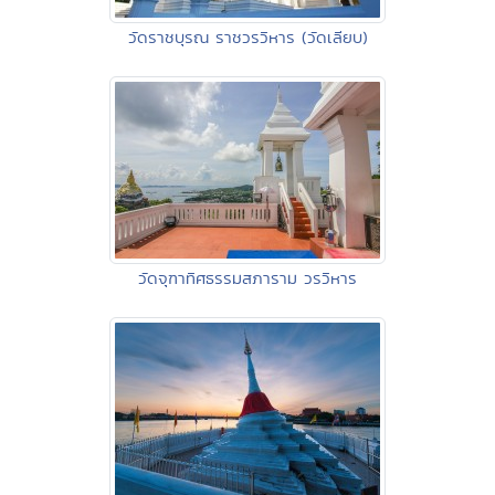
วัดราชบุรณ ราชวรวิหาร (วัดเลียบ)
วัดจุฑาทิศธรรมสภาราม วรวิหาร