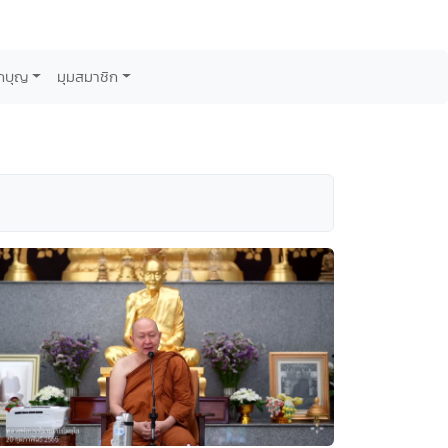
กบุญ
มุมสมาชิก