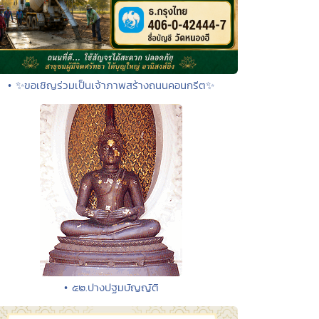
• ✨ขอเชิญร่วมเป็นเจ้าภาพสร้างถนนคอนกรีต✨
• ๕๒.ปางปฐมบัญญัติ