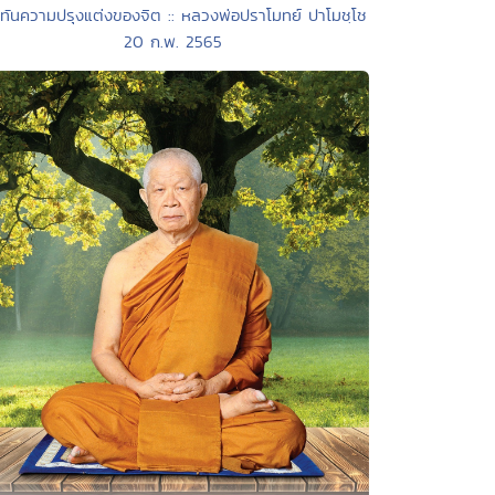
ู้ทันความปรุงแต่งของจิต :: หลวงพ่อปราโมทย์ ปาโมชฺโช
20 ก.พ. 2565