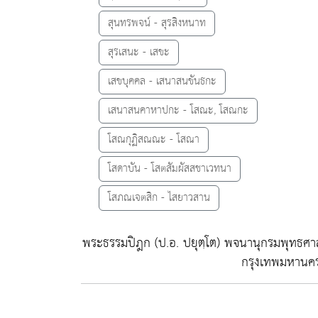
สุนทรพจน์ - สุรสิงหนาท
สุรเสนะ - เสขะ
เสขบุคคล - เสนาสนขันธกะ
เสนาสนคาหาปกะ - โสณะ, โสณกะ
โสณกุฏิสณณะ - โสณา
โสดาบัน - โสตสัมผัสสชาเวทนา
โสภณเจตสิก - ไสยาวสาน
พระธรรมปิฎก (ป.อ. ปยุตฺโต)
พจนานุกรมพุทธศาส
กรุงเทพมหานค