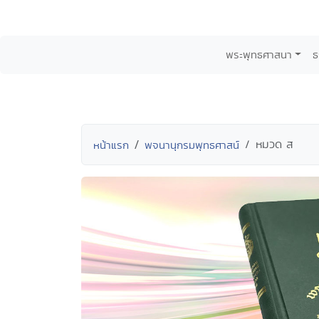
พระพุทธศาสนา
ธ
หมวด ส
หน้าแรก
พจนานุกรมพุทธศาสน์