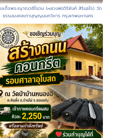
สมเด็จพระญาณวชิโรดม (หลวงพ่อวิริยังค์ สิรินฺธโร) วัด
ธรรมมงคลเถาบุญญนนทวิหาร กรุงเทพมหานคร