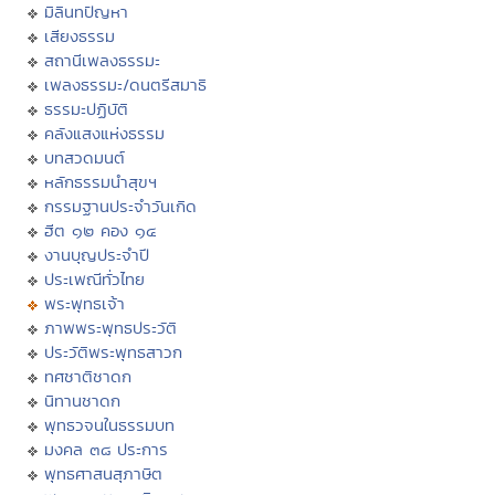
มิลินทปัญหา
เสียงธรรม
สถานีเพลงธรรมะ
เพลงธรรมะ/ดนตรีสมาธิ
ธรรมะปฏิบัติ
คลังแสงแห่งธรรม
บทสวดมนต์
หลักธรรมนำสุขฯ
กรรมฐานประจำวันเกิด
ฮีต ๑๒ คอง ๑๔
งานบุญประจำปี
ประเพณีทั่วไทย
พระพุทธเจ้า
ภาพพระพุทธประวัติ
ประวัติพระพุทธสาวก
ทศชาติชาดก
นิทานชาดก
พุทธวจนในธรรมบท
มงคล ๓๘ ประการ
พุทธศาสนสุภาษิต