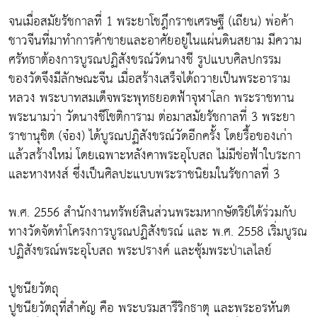
จนเมื่อสมัยรัชกาลที่ 1 พระยาโชฎึกราชเศรษฐี (เถียน) พ่อค้า
ชาวจีนที่มาทำการค้าขายและอาศัยอยู่ในแผ่นดินสยาม มีความ
ศรัทธาต้องการบูรณปฏิสังขรณ์วัดนางชี รูปแบบศิลปกรรม
ของวัดจึงมีลักษณะจีน เมื่อสร้างเสร็จได้ถวายเป็นพระอาราม
หลวง พระบาทสมเด็จพระพุทธยอดฟ้าจุฬาโลก พระราชทาน
พระนามว่า วัดนางชีโชติการาม ต่อมาสมัยรัชกาลที่ 3 พระยา
ราชานุชิต (จ๋อง) ได้บูรณปฏิสังขรณ์วัดอีกครั้ง โดยรื้อของเก่า
แล้วสร้างใหม่ โดยเฉพาะหลังคาพระอุโบสถ ไม่มีช่อฟ้าใบระกา
และหางหงส์ ซึ่งเป็นศิลปะแบบพระราชนิยมในรัชกาลที่ 3
พ.ศ. 2556 สำนักงานทรัพย์สินส่วนพระมหากษัตริย์ได้ร่วมกับ
ทางวัดจัดทำโครงการบูรณปฏิสังขรณ์ และ พ.ศ. 2558 เริ่มบูรณ
ปฏิสังขรณ์พระอุโบสถ พระปรางค์ และซุ้มพระป่าเลไลย์
ปูชนียวัตถุ
ปูชนียวัตถุที่สำคัญ คือ พระบรมสารีริกธาตุ และพระอรหันต