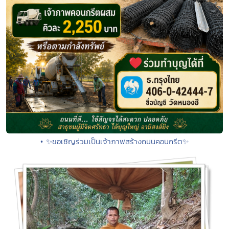
• ✨ขอเชิญร่วมเป็นเจ้าภาพสร้างถนนคอนกรีต✨