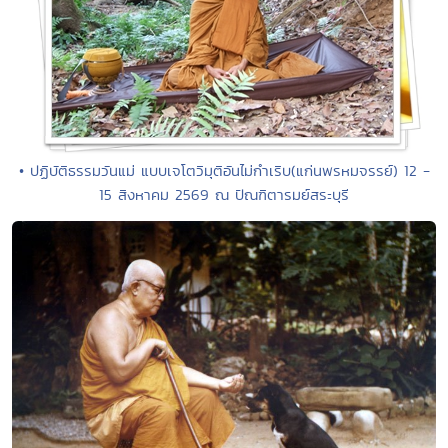
• ปฏิบัติธรรมวันแม่ แบบเจโตวิมุติอันไม่กำเริบ(แก่นพรหมจรรย์) 12 -
15 สิงหาคม 2569 ณ ปัณฑิตารมย์สระบุรี