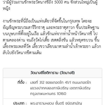
ว่ามีผู้ร่วมงานชักพระวัดนางชีถึง 5000 คน ซึ่งส่วนใหญ่เป็นผู้
หญิง
งานชักพระที่นี่ถือเป็นแห่งเดียวที่จัดขึ้นในกรุงเทพ โดยจะ
อัญเชิญพระบรมสารีริกธาตุ และพระธาตุสาวก ขึ้นประดิษฐาน
บนบุษบกที่ตั้งอยู่ในเรือ แล้วชักแห่จากท่าน้ำหน้าวัดนางชี ไป
ตามคลองด่าน จนถึงวัดไก่เตี้ย เขตตลิ่งชัน แล้วหยุดขบวน ขึ้น
เลี้ยงพระเพลที่วัด เลี้ยวขวาเลียบมาตามลำน้ำเจ้าพระยา แล้วก
ลับไปยังวัดนางชีตามเดิม
วัดนางชีโชติการาม (วัดนางชี)
ที่ตั้ง :
เลขที่ 312 ซอยเทอดไท 41/1 ถนนเทอดไท
แขวงปากคลองภาษีเจริญ เขตภาษีเจริญ
กรุงเทพมหานคร 10160
ประเภท :
พระอารามหลวง ชั้นตรี ชนิดสามัญ