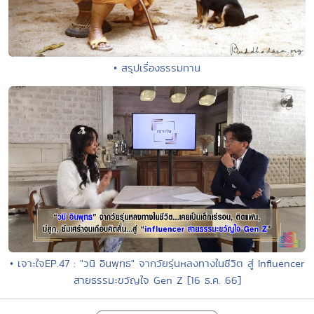
• สรุปเรื่องธรรมทาน
• เจาะใจEP.47 : "วนิ อินพุทธ" จากวัยรุ่นหลงทางในชีวิต สู่ Influencer
สายธรรมะขวัญใจ Gen Z [16 ธ.ค. 66]