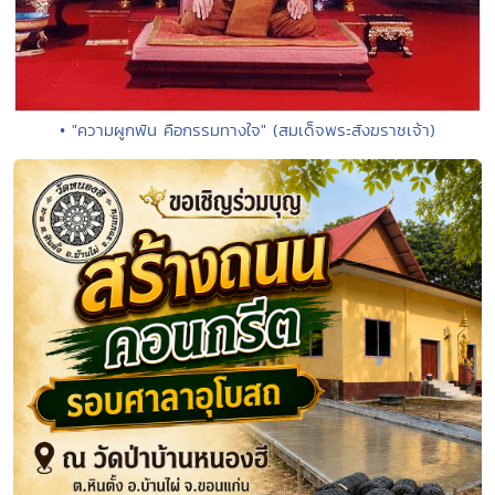
• "ความผูกพัน คือกรรมทางใจ" (สมเด็จพระสังฆราชเจ้า)