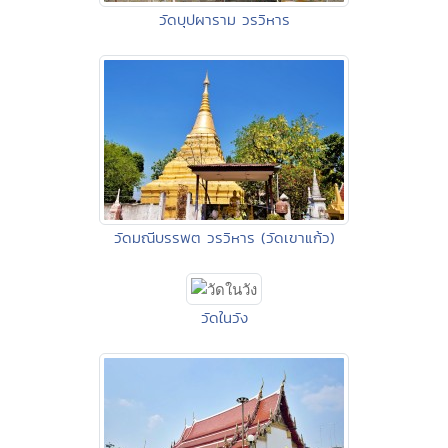
วัดบุปผาราม วรวิหาร
วัดมณีบรรพต วรวิหาร (วัดเขาแก้ว)
วัดในวัง