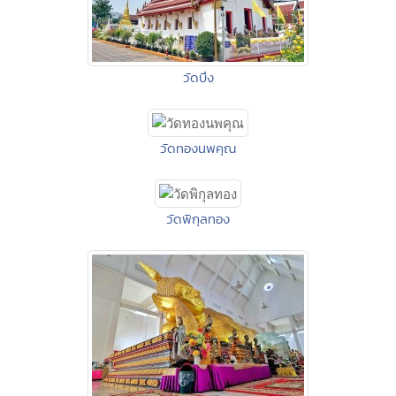
วัดบึง
วัดทองนพคุณ
วัดพิกุลทอง