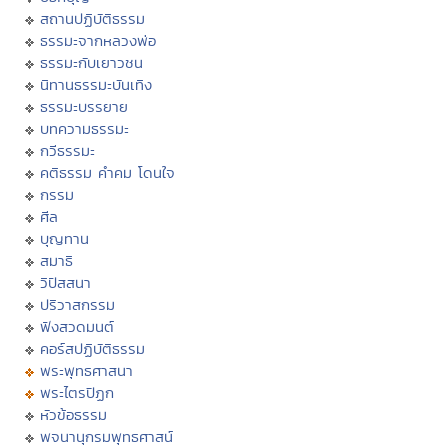
สถานปฏิบัติธรรม
ธรรมะจากหลวงพ่อ
ธรรมะกับเยาวชน
นิทานธรรมะบันเทิง
ธรรมะบรรยาย
บทความธรรมะ
กวีธรรมะ
คติธรรม คำคม โดนใจ
กรรม
ศีล
บุญทาน
สมาธิ
วิปัสสนา
ปริวาสกรรม
ฟังสวดมนต์
คอร์สปฏิบัติธรรม
พระพุทธศาสนา
พระไตรปิฏก
หัวข้อธรรม
พจนานุกรมพุทธศาสน์