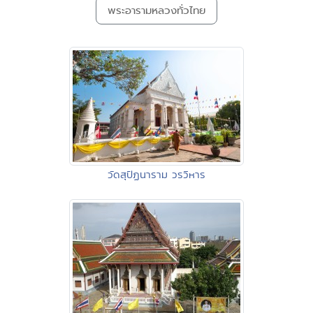
พระอารามหลวงทั่วไทย
วัดสุปัฏนาราม วรวิหาร