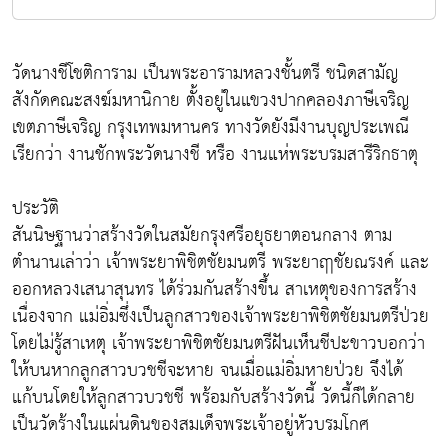
วัดนางชีโชติการาม เป็นพระอารามหลวงชั้นตรี ชนิดสามัญ
สังกัดคณะสงฆ์มหานิกาย ตั้งอยู่ในแขวงปากคลองภาษีเจริญ
เขตภาษีเจริญ กรุงเทพมหานคร ทางวัดยังมีงานบุญประเพณี
เรียกว่า งานชักพระวัดนางชี หรือ งานแห่พระบรมสารีริกธาตุ
ประวัติ
สันนิษฐานว่าสร้างวัดในสมัยกรุงศรีอยุธยาตอนกลาง ตาม
ตำนานเล่าว่า เจ้าพระยาพิชิตชัยมนตรี พระยาฤๅชัยณรงค์ และ
ออกหลวงเสนาสุนทร ได้ร่วมกันสร้างขึ้น สาเหตุของการสร้าง
เนื่องจาก แม่อิ่มซึ่งเป็นลูกสาวของเจ้าพระยาพิชิตชัยมนตรีป่วย
โดยไม่รู้สาเหตุ เจ้าพระยาพิชิตชัยมนตรีฝันเห็นชีปะขาวบอกว่า
ให้บนหากลูกสาวบวชชีจะหาย จนเมื่อแม่อิ่มหายป่วย จึงได้
แก้บนโดยให้ลูกสาวบวชชี พร้อมกับสร้างวัดนี้ วัดนี้ก็ได้กลาย
เป็นวัดร้างในแผ่นดินของสมเด็จพระเจ้าอยู่หัวบรมโกศ