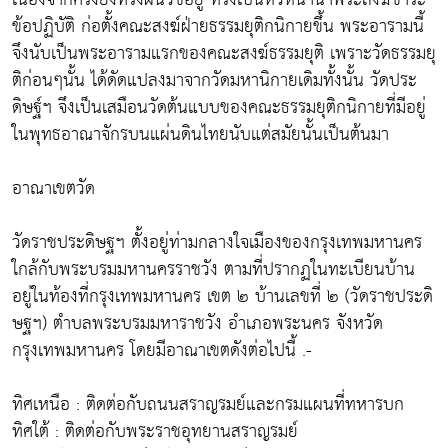
ข้อปฏิบัติ ก่อตั้งคณะสงฆ์ฝ่ายธรรมยุติกนิกายขึ้น พระอารามนี้
จึงนับเป็นพระอารามแรกของคณะสงฆ์ธรรมยุติ เพราะวัดธรรมยุ
ติก่อนๆนั้น ได้ดัดแปลงมาจากวัดมหานิกายเดิมทั้งนั้น วัดประ
ดิษฐ์ฯ จึงเป็นเสมือนวัดต้นแบบของคณะธรรมยุติกนิกายที่มีอยู่
ในพุทธอาณาจักรบนแผ่นดินไทยนับแต่สมัยนั้นเป็นต้นมา
อาณาเขตวัด
วัดราชประดิษฐฯ ตั้งอยู่ท่ามกลางใจเมืองของกรุงเทพมหานคร
ใกล้กับพระบรมมหานครราชวัง ตามที่ปรากฏในทะเบียนบ้าน
อยู่ในท้องที่กรุงเทพมหานคร เขต ๒ บ้านเลขที่ ๒ (วัดราชประดิ
ษฐฯ) ตำบลพระบรมมหาราชวัง อำเภอพระนคร จังหวัด
กรุงเทพมหานคร โดยมีอาณาเขตดังต่อไปนี้ .-
ทิศเหนือ : ติดต่อกับถนนสราญรมย์และกรมแผนที่ทหารบก
ทิศใต้ : ติดต่อกับพระราชอุทยานสราญรมย์