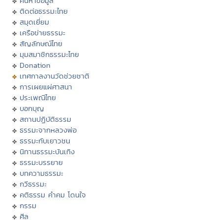
ค้นหาข้อมูล
ติดต่อธรรมะไทย
สมุดเยี่ยม
เครือข่ายธรรมะ
สัญลักษณ์ไทย
มุมสมาชิกธรรมะไทย
Donation
เทศกาลงานวัดช่วยชาติ
การเผยแผ่ศาสนา
ประเพณีไทย
บอกบุญ
สถานปฏิบัติธรรม
ธรรมะจากหลวงพ่อ
ธรรมะกับเยาวชน
นิทานธรรมะบันเทิง
ธรรมะบรรยาย
บทความธรรมะ
กวีธรรมะ
คติธรรม คำคม โดนใจ
กรรม
ศีล