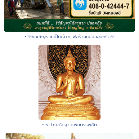
• ✨ขอเชิญร่วมเป็นเจ้าภาพสร้างถนนคอนกรีต✨
• ๔.ปางอธิษฐานเพศบรรพชิต