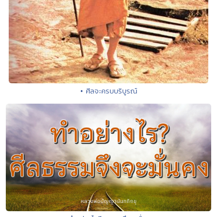
• ศีลจะครบบริบูรณ์