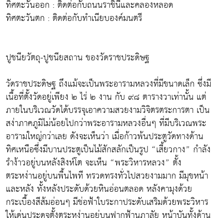
ทิศตะวันออก : ติดต่อกับถนนราชินีและคลองหลอด
ทิศตะวันตก : ติดต่อกับทำเนียบองค์มนตรี
ปูชนียวัตถุ-ปูชนียสถาน ของวัดราชประดิษฐ
วัดราชประดิษฐ ถึงแม้จะเป็นพระอารามหลวงที่มีขนาดเล็ก ซึ่งมี
เนื้อที่ตั้งวัดอยู่เพียง ๒ ไร่ ๒ งาน กับ ๙๘ ตารางวาเท่านั้น แต่
ภายในบริเวณวัดได้บรรจุเอาความสวยงามวิจิตรตระการตา เป็น
สง่าภาคภูมิไม่น้อยไปกว่าพระอารามหลวงอื่นๆ ที่มีบริเวณพระ
อารามใหญ่กว่าเลย ดังจะเห็นว่า เมื่อก้าวพ้นประตูวัดทางด้าน
ทิศเหนือซึ่งมีบานประตูเป็นไม้สักสลักเป็นรูป “เสี้ยวกาง” กำลัง
รำง้าวอยู่บนหลังสิงห์โต จะเห็น “พระวิหารหลวง” ตั้ง
ตระหง่านอยู่บนพื้นไพที ทรวดทรงทั่วไปสวยงามมาก มีมุขหน้า
และหลัง ทั้งหลังประดับด้วยหินอ่อนตลอด หลังคามุงด้วย
กระเบื้องสีส้มอ่อนๆ มีช่อฟ้าใบระกาประดับเสริมด้วยพระวิหาร
ให้เด่นประดุจตั้งตระหง่านอยู่บนฟากฟ้านภาลัย หน้าบันทั้งด้าน