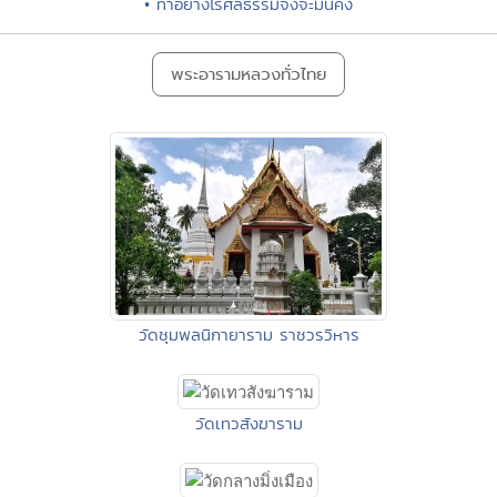
• ทำอย่างไรศีลธรรมจึงจะมั่นคง
พระอารามหลวงทั่วไทย
วัดชุมพลนิกายาราม ราชวรวิหาร
วัดเทวสังฆาราม