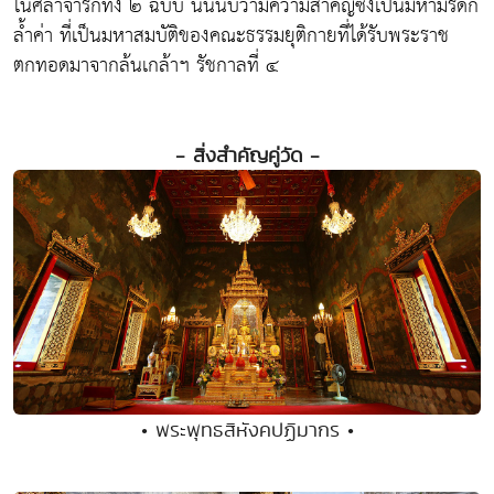
ในศิลาจารึกทั้ง ๒ ฉบับ นั้นนับว่ามีความสำคัญซึ่งเป็นมหามรดก
ล้ำค่า ที่เป็นมหาสมบัติของคณะธรรมยุติกายที่ได้รับพระราช
ตกทอดมาจากล้นเกล้าฯ รัชกาลที่ ๔
- สิ่งสำคัญคู่วัด -
• พระพุทธสิหังคปฏิมากร •