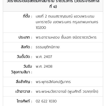
วัดราชประดิษฐสถิตมหาสีมาราม ราชวรวิหาร (วัดประจำรัชกาล
ที่ ๔)
ที่ตั้ง :
เลขที่ 2 ถนนสราญรมณ์ แขวงพระบรม
มหาราชวัง เขตพระนคร กรุงเทพมหานคร
10200
ประเภท :
พระอารามหลวง ชั้นเอก ชนิดราชวรวิหาร
สังกัด :
ธรรมยุติกนิกาย
วันตั้งวัด :
พ.ศ. 2407
วันรับ
พ.ศ. 2408
วิสุงคามสีมา :
สิ่งสำคัญ :
พระพุทธสิหังคปฏิมากร
เจ้าอาวาส :
พระพรหมวัชราจารย์ (พูนศักดิ์ วรภทฺทโก)
โทรศัพท์ :
02 622 1030