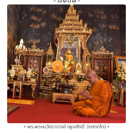
- เจ้าอาวาส -
• พระพรหมวัชราจารย์ (พูนศักดิ์ วรภทฺทโก) •