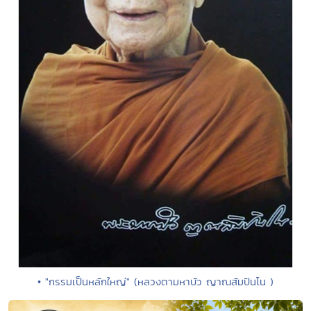
• "กรรมเป็นหลักใหญ่" (หลวงตามหาบัว ญาณสัมปันโน )