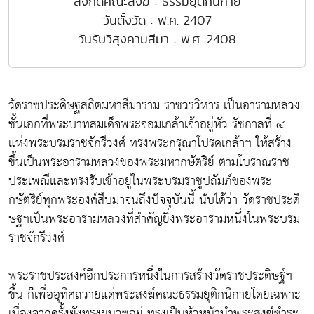
สังกัดคณะสงฆ์ : ธรรมยุติกนิกาย
วันตั้งวัด : พ.ศ. 2407
วันรับวิสุงคามสีมา : พ.ศ. 2408
วัดราชประดิษฐสถิตมหาสีมาราม ราชวรวิหาร
เป็นอารามหลวง
ชั้นเอกที่พระบาทสมเด็จพระจอมเกล้าเจ้าอยู่หัว รัชกาลที่ ๔
แห่งพระบรมราชจักรีวงศ์ ทรงพระกรุณาโปรดเกล้าฯ ให้สร้าง
ขึ้นเป็นพระอารามหลวงของพระมหากษัตริย์ ตามโบราณราช
ประเพณีและทรงรับเข้าอยู่ในพระบรมราชูปถัมภ์ของพระ
กษัตริย์ทุกพระองค์สืบมาจนถึงปัจจุบันนี้ นับได้ว่า วัดราชประดิ
ษฐฯเป็นพระอารามหลวงที่สำคัญยิ่งพระอารามหนึ่งในพระบรม
ราชจักรีวงศ์
พระราชประสงค์อีกประการหนึ่งในการสร้างวัดราชประดิษฐ์ฯ
ขึ้น ก็เพื่ออุทิศถวายแด่พระสงฆ์คณะธรรมยุติกนิกายโดยเฉพาะ
เนื่องจากครั้งยังทรงผนวชอยู่ ทรงเป็นหัวหน้านำพระสงฆ์ชำระ