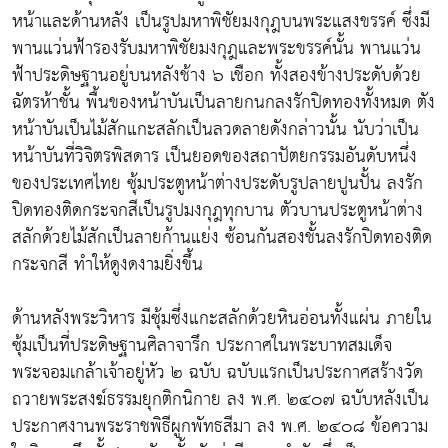
หน้าและด้านหลัง เป็นรูปมหาพิชัยมงกุฎบนพระแสงขรรค์ ซึ่งมี
พานแว่นฟ้ารองรับมหาพิชัยมงกุฎและพระขรรค์นั้น พานแว่น
ฟ้าประดิษฐานอยู่บนหลังช้าง ๖ เชือก ทั้งสองข้างประดับด้วย
ฉัตรห้าชั้น พื้นของหน้าบันเป็นลายกนกลงรักปิดทองทั้งหมด ตัง
หน้าบันเป็นไม้สักแกะสลักเป็นลวดลายดังกล่าวนั้น นับว่าเป็น
หน้าบันที่วิจิตรพิสดาร เป็นยอดของสถาปัตยกรรมอันดับหนึ่ง
ของประเทศไทย ซุ้มประตูหน้าต่างประดับรูปลายปูนปั้น ลงรัก
ปิดทองติดกระจกสีเป็นรูปมงกุฎทุกบาน ตัวบานประตูหน้าต่าง
สลักด้วยไม้สักเป็นลายก้านแย่ง ซ้อนกันสองชั้นลงรักปิดทองติด
กระจกสี ทำให้ดูงดงามยิ่งขึ้น
ด้านหลังพระวิหาร มีซุ้มซึ่งแกะสลักด้วยหินอ่อนทั้งแผ่น ภายใน
ซุ้มเป็นที่ประดิษฐานศิลาจารึก ประกาศในพระบาทสมเด็จ
พระจอมเกล้าเจ้าอยู่หัว ๒ ฉบับ ฉบับแรกเป็นประกาศสร้างวัด
ถวายพระสงฆ์ธรรมยุกติกนิกาย ลง พ.ศ. ๒๔๐๗ ฉบับหลังเป็น
ประกาศงานพระราชพิธีผูกพัทธสีมา ลง พ.ศ. ๒๔๐๘ ข้อความ