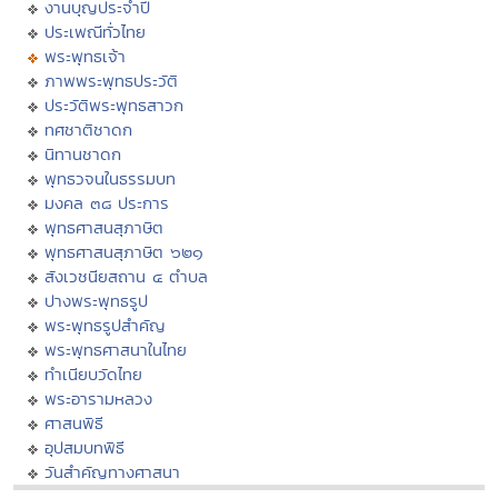
งานบุญประจำปี
ประเพณีทั่วไทย
พระพุทธเจ้า
ภาพพระพุทธประวัติ
ประวัติพระพุทธสาวก
ทศชาติชาดก
นิทานชาดก
พุทธวจนในธรรมบท
มงคล ๓๘ ประการ
พุทธศาสนสุภาษิต
พุทธศาสนสุภาษิต ๖๒๑
สังเวชนียสถาน ๔ ตำบล
ปางพระพุทธรูป
พระพุทธรูปสำคัญ
พระพุทธศาสนาในไทย
ทำเนียบวัดไทย
พระอารามหลวง
ศาสนพิธี
อุปสมบทพิธี
วันสำคัญทางศาสนา