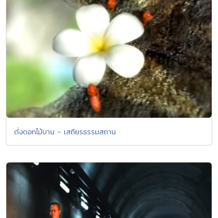
ดั่งดอกไม้บาน - เสถียรธรรมสถาน