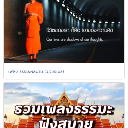
เพลง ธรรมะผลิบาน (ว.วชิรเมธี)