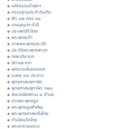
หลักธรรมนำสุขฯ
กรรมฐานประจำวันเกิด
ฮีต ๑๒ คอง ๑๔
งานบุญประจำปี
ประเพณีทั่วไทย
พระพุทธเจ้า
ภาพพระพุทธประวัติ
ประวัติพระพุทธสาวก
ทศชาติชาดก
นิทานชาดก
พุทธวจนในธรรมบท
มงคล ๓๘ ประการ
พุทธศาสนสุภาษิต
พุทธศาสนสุภาษิต ๖๒๑
สังเวชนียสถาน ๔ ตำบล
ปางพระพุทธรูป
พระพุทธรูปสำคัญ
พระพุทธศาสนาในไทย
ทำเนียบวัดไทย
พระอารามหลวง