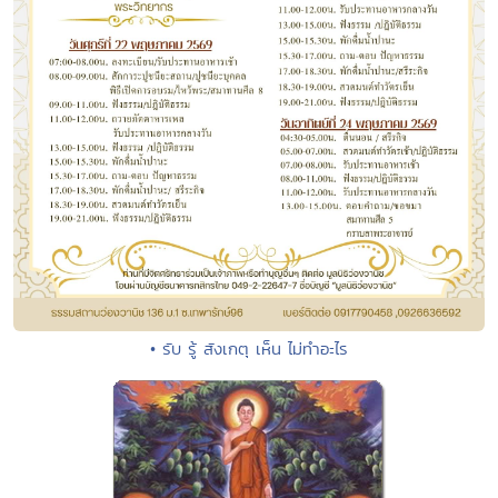
• รับ รู้ สังเกตุ เห็น ไม่ทำอะไร