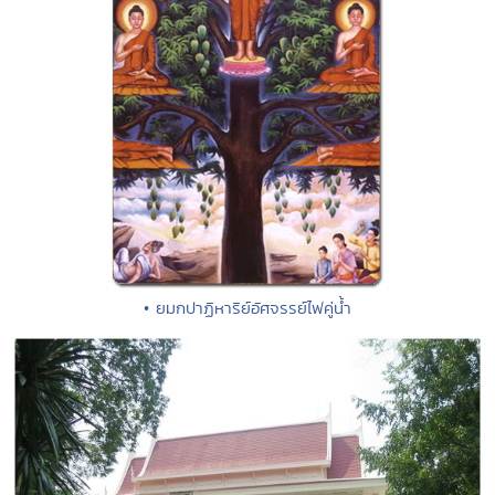
• ยมกปาฏิหาริย์อัศจรรย์ไฟคู่น้ำ