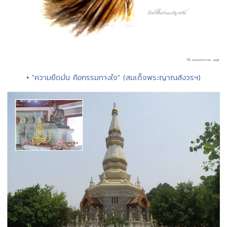
• "ความยึดมั่น คือกรรมทางใจ" (สมเด็จพระญาณสังวรฯ)