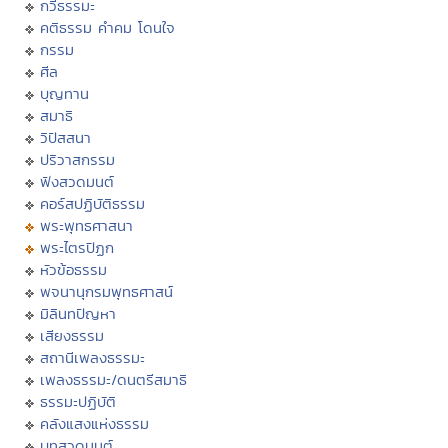
กวีธรรมะ
คติธรรม คำคม โดนใจ
กรรม
ศีล
บุญทาน
สมาธิ
วิปัสสนา
ปริวาสกรรม
ฟังสวดมนต์
คอร์สปฏิบัติธรรม
พระพุทธศาสนา
พระไตรปิฏก
หัวข้อธรรม
พจนานุกรมพุทธศาสน์
มิลินทปัญหา
เสียงธรรม
สถานีเพลงธรรมะ
เพลงธรรมะ/ดนตรีสมาธิ
ธรรมะปฏิบัติ
คลังแสงแห่งธรรม
บทสวดมนต์