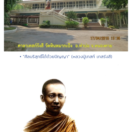
• "ศีลบริสุทธิ์ได้ด้วยปัญญา" (หลวงปู่เทสก์ เทสรังสี)