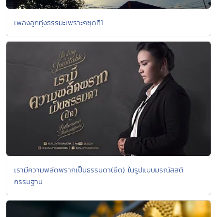
เพลงลูกทุ่งธรรมะเพราะๆชุดที่1
เรามีความพลัดพรากเป็นธรรมดา(ยึด) ในรูปแบบมรณัสสติ
กรรมฐาน