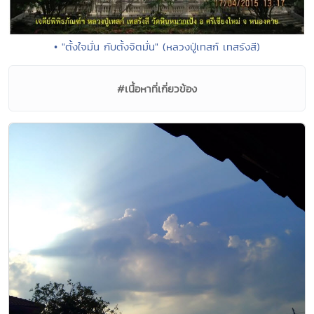
• "ตั้งใจมั่น กับตั้งจิตมั่น" (หลวงปู่เทสก์ เทสรังสี)
#เนื้อหาที่เกี่ยวข้อง