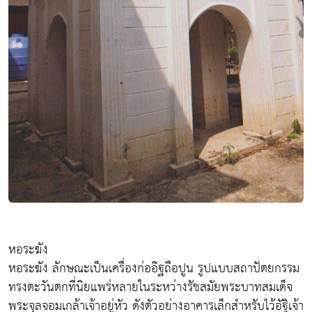
หอระฆัง
หอระฆัง ลักษณะเป็นเครื่องก่ออิฐถือปูน รูปแบบสถาปัตยกรรม
ทรงตะวันตกที่นิยแพร่หลายในระหว่างรัชสมัยพระบาทสมเด็จ
พระจุลจอมเกล้าเจ้าอยู่หัว ดังตัวอย่างอาคารเล็กสำหรับไว้อัฐิเจ้า