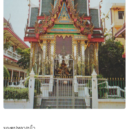
มณฑปหลวงปูโว