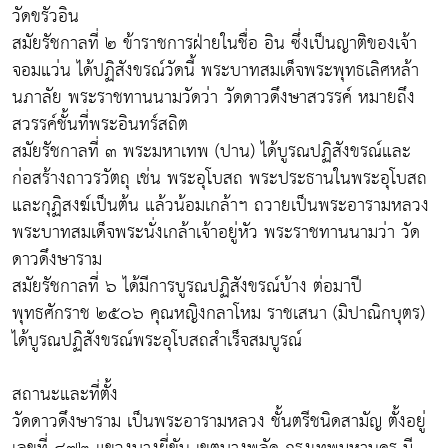
วัดขรัวอิน
สมัยรัชกาลที่ ๒ ข้าราชการฝ่ายในชื่อ อิน ซึ่งเป็นญาติของเจ้า
จอมแว่น ได้ปฏิสังขรณ์วัดนี้ พระบาทสมเด็จพระพุทธเลิศหล้า
นภาลัย พระราชทานนามวัดว่า วัดดาวดึงษาสวรรค์ หมายถึง
สวรรค์ชั้นที่พระอินทร์สถิต
สมัยรัชกาลที่ ๓ พระมหาเทพ (ปาน) ได้บูรณปฏิสังขรณ์และ
ก่อสร้างถาวรวัตถุ เช่น พระอุโบสถ พระประธานในพระอุโบสถ
และกุฏิสงฆ์เป็นต้น แล้วน้อมเกล้าฯ ถวายเป็นพระอารามหลวง
พระบาทสมเด็จพระนั่งเกล้าเจ้าอยู่หัว พระราชทานนามว่า วัด
ดาวดึงษาราม
สมัยรัชกาลที่ ๖ ได้มีการบูรณปฏิสังขรณ์บ้าง ต่อมาปี
พุทธศักราช ๒๕๐๖ คุณหญิงกลาโหม ราชเสนา (มิปาณิกบุตร)
ได้บูรณปฏิสังขรณ์พระอุโบสถสำเร็จสมบูรณ์
สถานะและที่ตั้ง
วัดดาวดึงษาราม เป็นพระอารามหลวง ชั้นตรีชนิดสามัญ ตั้งอยู่