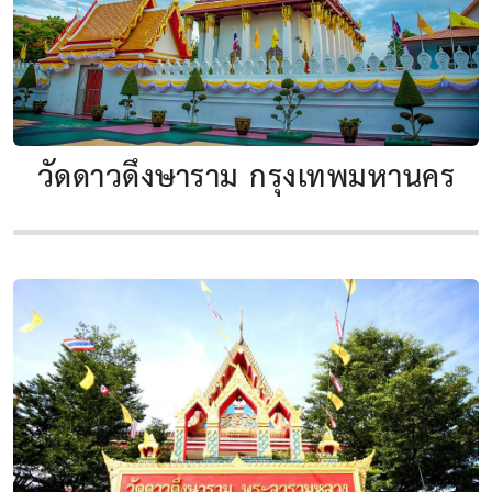
วัดดาวดึงษาราม กรุงเทพมหานคร