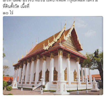
เลขที่ ๘๗๒ แขวงบางยี่ขัน เขตบางพลัด กรุงเทพมหานคร มี
ที่ดินตั้งวัด เนื้อที่
๑๐ ไร่