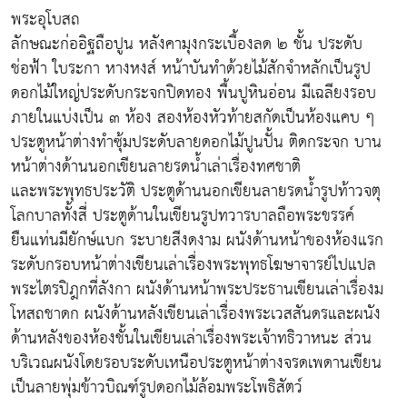
พระอุโบสถ
ลักษณะก่ออิฐถือปูน หลังคามุงกระเบื้องลด ๒ ชั้น ประดับ
ช่อฟ้า ใบระกา หางหงส์ หน้าบันทำด้วยไม้สักจำหลักเป็นรูป
ดอกไม้ใหญ่ประดับกระจกปิดทอง พื้นปูหินอ่อน มีเฉลียงรอบ
ภายในแบ่งเป็น ๓ ห้อง สองห้องหัวท้ายสกัดเป็นห้องแคบ ๆ
ประตูหน้าต่างทำซุ้มประดับลายดอกไม้ปูนปั้น ติดกระจก บาน
หน้าต่างด้านนอกเขียนลายรดน้ำเล่าเรื่องทศชาติ
และพระพุทธประวัติ ประตูด้านนอกเขียนลายรดน้ำรูปท้าวจตุ
โลกบาลทั้งสี่ ประตูด้านในเขียนรูปทวารบาลถือพระขรรค์
ยืนแท่นมียักษ์แบก ระบายสีงดงาม ผนังด้านหน้าของห้องแรก
ระดับกรอบหน้าต่างเขียนเล่าเรื่องพระพุทธโฆษาจารย์ไปแปล
พระไตรปิฎกที่ลังกา ผนังด้านหน้าพระประธานเขียนเล่าเรื่องม
โหสถชาดก ผนังด้านหลังเขียนเล่าเรื่องพระเวสสันดรและผนัง
ด้านหลังของห้องชั้นในเขียนเล่าเรื่องพระเจ้าทธิวาหนะ ส่วน
บริเวณผนังโดยรอบระดับเหนือประตูหน้าต่างจรดเพดานเขียน
เป็นลายพุ่มข้าวบิณฑ์รูปดอกไม้ล้อมพระโพธิสัตว์