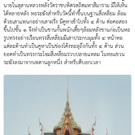
นายในสุสานหลวงหลังวัดราชบพิตรสถิตมหาสีมาราม มีให้เห็น
ได้หลายหลัง หอระฆังสำหรับวัดนี้ทำขึ้นบนฐานสี่เหลี่ยม ล้อม
ด้วยเสาแพนกอย่างเสาฝรั่ง มีคูหาเข้าไปทั้ง ๔ ด้าน ต่อคอสอง
ขึ้นไปชั้น ๑ จึงทำเป็นชานกั้นพนักเตี้ยๆล้อมหลังชานก่อเป็นหอ
รูปทรงอย่างเรือนทรงสี่เหลี่ยมมีเสาประกบมุมทั้ง ๔ หน้าหอ
แต่ละด้านทำเป็นคูหาเป็นช่องโค้งทะลุถึงกันทั้ง ๔ ด้าน ส่วน
ยอดทำเป็นทรงกระโจมสี่เหลี่ยมรวบปลายแหลม ในหอแขวน
ระฆังลงมาจากเพดานลูกหนึ่ง สำหรับตีบอกเวลา