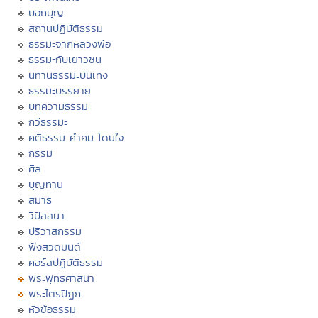
บอกบุญ
สถานปฏิบัติธรรม
ธรรมะจากหลวงพ่อ
ธรรมะกับเยาวชน
นิทานธรรมะบันเทิง
ธรรมะบรรยาย
บทความธรรมะ
กวีธรรมะ
คติธรรม คำคม โดนใจ
กรรม
ศีล
บุญทาน
สมาธิ
วิปัสสนา
ปริวาสกรรม
ฟังสวดมนต์
คอร์สปฏิบัติธรรม
พระพุทธศาสนา
พระไตรปิฏก
หัวข้อธรรม