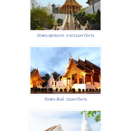
วัดพระพุทธบาท ราชวรมหาวิหาร
วัดพระสิงห์ วรมหาวิหาร