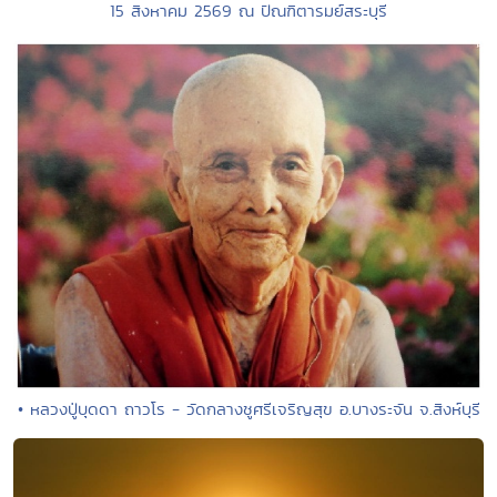
15 สิงหาคม 2569 ณ ปัณฑิตารมย์สระบุรี
• หลวงปู่บุดดา ถาวโร - วัดกลางชูศรีเจริญสุข อ.บางระจัน จ.สิงห์บุรี