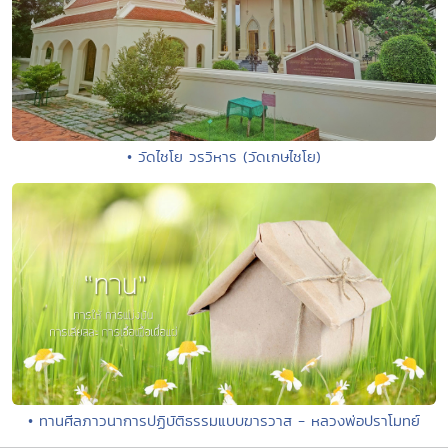
• วัดไชโย วรวิหาร (วัดเกษไชโย)
• ทานศีลภาวนาการปฏิบัติธรรมแบบฆารวาส - หลวงพ่อปราโมทย์