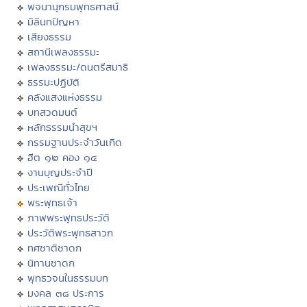
พจนานุกรมพุทธศาสน์
มิลินทปัญหา
เสียงธรรม
สถานีเพลงธรรมะ
เพลงธรรมะ/ดนตรีสมาธิ
ธรรมะปฏิบัติ
คลังแสงแห่งธรรม
บทสวดมนต์
หลักธรรมนำสุขฯ
กรรมฐานประจำวันเกิด
ฮีต ๑๒ คอง ๑๔
งานบุญประจำปี
ประเพณีทั่วไทย
พระพุทธเจ้า
ภาพพระพุทธประวัติ
ประวัติพระพุทธสาวก
ทศชาติชาดก
นิทานชาดก
พุทธวจนในธรรมบท
มงคล ๓๘ ประการ