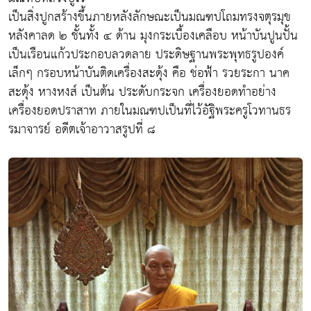
เป็นสิ่งปูกสร้างขึ้นภายหลังลักษณะเป็นมณฑปโถมทรงจตุรมุข
หลังคาลด ๒ ชั้นทั้ง ๔ ด้าน มุงกระเบื้องเคลือบ หน้าบันปูนปั้น
เป็นเรือนแก้วประกอบลวดลาย ประดิษฐานพระพุทธรูปองค์
เล็กๆ กรอบหน้าบันติดเครื่องสะดุ้ง คือ ช่อฟ้า รวยระกา นาค
สะดุ้ง หางหงส์ เป็นต้น ประดับกระจก เครื่องยอดทำอย่าง
เครื่องยอดปราสาท ภายในมณฑปเป็นที่ไว้อัฐิพระครูโวทานธร
รมาจารย์ อดีตเจ้าอาวาสรูปที่ ๘