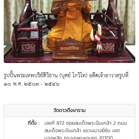
รูปปั้นพระเทพปริยัติวิธาน (บุศย์ โกวิโท) อดีตเจ้าอาวาสรูปที่
๑๐ พ.ศ. ๒๕๐๓ - ๒๕๔๖
วัดดาวดึงษาราม
ที่ตั้ง :
เลขที่ 872 ซอยสมเด็จพระปิ่นเกล้า 2 ถนน
สมเด็จพระปิ่นเกล้า แขวงบางยี่ขัน เขต
บางพลัด กรุงเทพมหานคร 10700