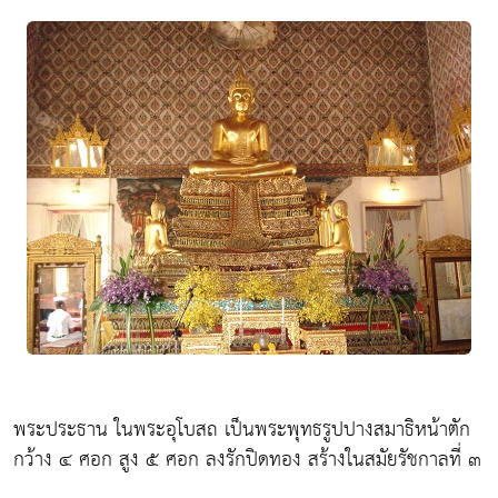
พระประธาน ในพระอุโบสถ เป็นพระพุทธรูปปางสมาธิหน้าตัก
กว้าง ๔ ศอก สูง ๕ ศอก ลงรักปิดทอง สร้างในสมัยรัชกาลที่ ๓