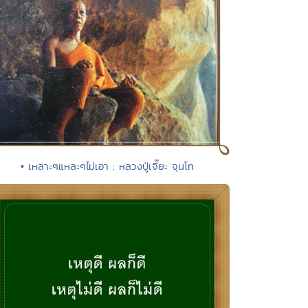
• เหลาะๆแหละๆไม่เอา : หลวงปู่เจี๊ยะ จุนโท