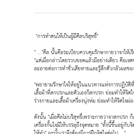
"การทำตนให้เป็นผู้มีศีลบริสุทธิ์"
" ..
"ศีล นั้นคือระเบียบควบคุมรักษากายวาจาให้เร
"แต่เมื่อกล่าวโดยรวบยอดแล้วมีอย่างเดียว คือเจต
ละอายต่อการทำชั่วเสียหายและรู้สึกตัวกลัวผลข
"พยายามรักษาใจให้อยู่ในแนวทางแห่งการปฏิบัติที่ถู
เสื้อผ้าที่สกปรกและตัวเองก็สกปรก ย่อมทำให้จิตใ
ร่างกายและเสื้อผ้าเครื่องนุ่งห่ม ย่อมทำให้จิตใจผ
ดังนั้น
"เมื่อศีลไม่บริสุทธิ์เพราะกายวาจาสกปรก ก
เครื่องกั้นใจมิให้บรรลุถึงจุดหมาย
"ทั้งนี้ขึ้นอยู่กั
ให้ทำ"
ฉะนั้นเราจึงต้องมีการฝึกจิตใจต่อไป .. "