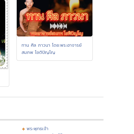
ทาน ศีล ภาวนา โดย:พระอาจารย์
สมภพ โชติปัญโญ
พระพุทธเจ้า