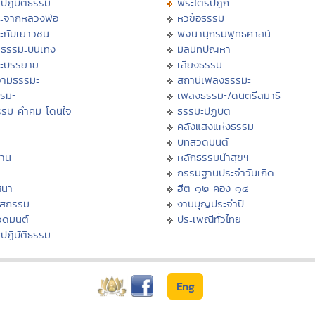
ปฏิบัติธรรม
พระไตรปิฏก
ะจากหลวงพ่อ
หัวข้อธรรม
ะกับเยาวชน
พจนานุกรมพุทธศาสน์
ธรรมะบันเทิง
มิลินทปัญหา
ะบรรยาย
เสียงธรรม
ามธรรมะ
สถานีเพลงธรรมะ
รรมะ
เพลงธรรมะ/ดนตรีสมาธิ
รรม คำคม โดนใจ
ธรรมะปฏิบัติ
ม
คลังแสงแห่งธรรม
บทสวดมนต์
าน
หลักธรรมนำสุขฯ
กรรมฐานประจำวันเกิด
สนา
ฮีต ๑๒ คอง ๑๔
าสกรรม
งานบุญประจำปี
วดมนต์
ประเพณีทั่วไทย
ปฏิบัติธรรม
Eng