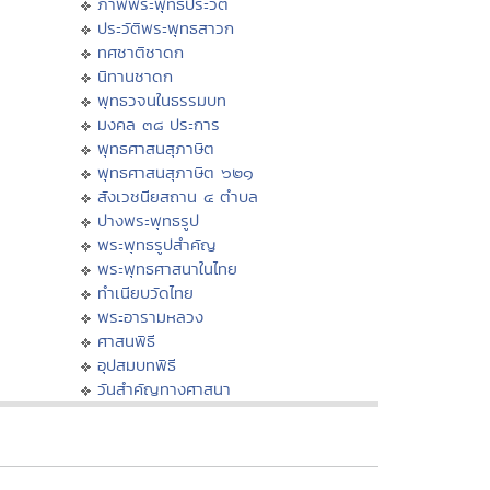
ภาพพระพุทธประวัติ
ประวัติพระพุทธสาวก
ทศชาติชาดก
นิทานชาดก
พุทธวจนในธรรมบท
มงคล ๓๘ ประการ
พุทธศาสนสุภาษิต
พุทธศาสนสุภาษิต ๖๒๑
สังเวชนียสถาน ๔ ตำบล
ปางพระพุทธรูป
พระพุทธรูปสำคัญ
พระพุทธศาสนาในไทย
ทำเนียบวัดไทย
พระอารามหลวง
ศาสนพิธี
อุปสมบทพิธี
วันสำคัญทางศาสนา