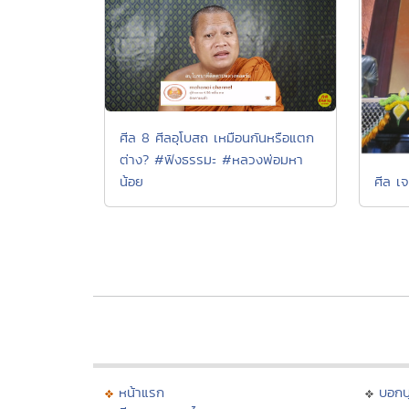
ศีล 8 ศีลอุโบสถ เหมือนกันหรือแตก
ต่าง? #ฟังธรรมะ #หลวงพ่อมหา
น้อย
ศีล เจ
หน้าแรก
บอก