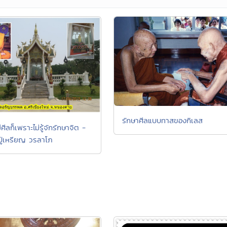
รักษาศีลแบบทาสของกิเลส
ีศีลก็เพราะไม่รู้จักรักษาจิต -
ู่เหรียญ วรลาโภ