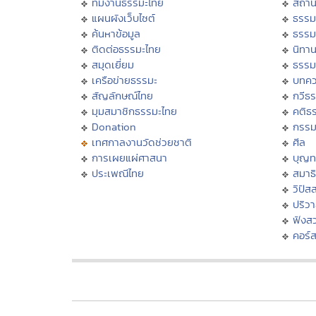
ทีมงานธรรมะไทย
สถาน
แผนผังเว็บไซต์
ธรรม
ค้นหาข้อมูล
ธรรม
ติดต่อธรรมะไทย
นิทาน
สมุดเยี่ยม
ธรรม
เครือข่ายธรรมะ
บทคว
สัญลักษณ์ไทย
กวีธ
มุมสมาชิกธรรมะไทย
คติธ
Donation
กรร
เทศกาลงานวัดช่วยชาติ
ศีล
การเผยแผ่ศาสนา
บุญท
ประเพณีไทย
สมาธิ
วิปัส
ปริว
ฟังส
คอร์ส