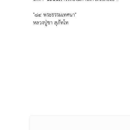
"๘๔ พระธรรมเทศนา"
หลวงปู่ชา สุภัทโท