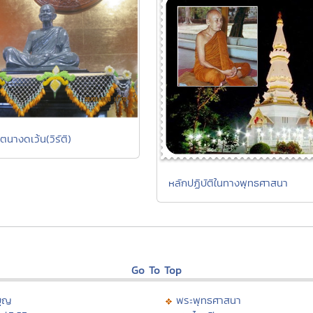
ตนางดเว้น(วิรัติ)
หลักปฏิบัติในทางพุทธศาสนา
Go To Top
บุญ
พระพุทธศาสนา