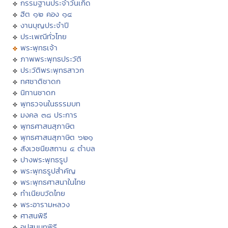
กรรมฐานประจำวันเกิด
ฮีต ๑๒ คอง ๑๔
งานบุญประจำปี
ประเพณีทั่วไทย
พระพุทธเจ้า
ภาพพระพุทธประวัติ
ประวัติพระพุทธสาวก
ทศชาติชาดก
นิทานชาดก
พุทธวจนในธรรมบท
มงคล ๓๘ ประการ
พุทธศาสนสุภาษิต
พุทธศาสนสุภาษิต ๖๒๑
สังเวชนียสถาน ๔ ตำบล
ปางพระพุทธรูป
พระพุทธรูปสำคัญ
พระพุทธศาสนาในไทย
ทำเนียบวัดไทย
พระอารามหลวง
ศาสนพิธี
อุปสมบทพิธี