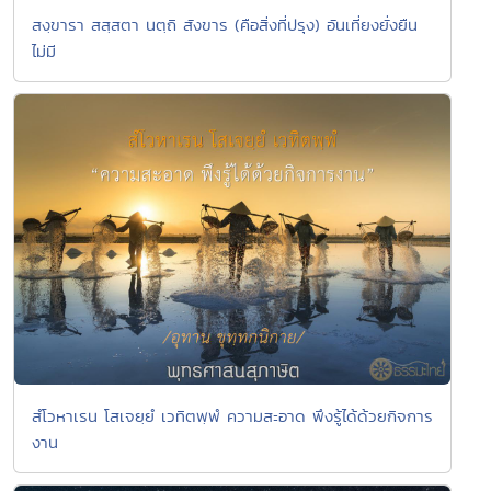
สงฺขารา สสฺสตา นตฺถิ สังขาร (คือสิ่งที่ปรุง) อันเที่ยงยั่งยืน
ไม่มี
สํโวหาเรน โสเจยฺยํ เวทิตพฺพํ ความสะอาด พึงรู้ได้ด้วยกิจการ
งาน