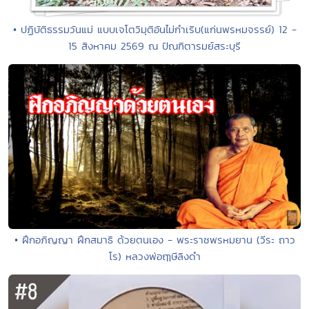
• ปฏิบัติธรรมวันแม่ แบบเจโตวิมุติอันไม่กำเริบ(แก่นพรหมจรรย์) 12 -
15 สิงหาคม 2569 ณ ปัณฑิตารมย์สระบุรี
• ฝึกอภิญญา ฝึกสมาธิ ด้วยตนเอง - พระราชพรหมยาน (วีระ ถาว
โร) หลวงพ่อฤๅษีลิงดำ