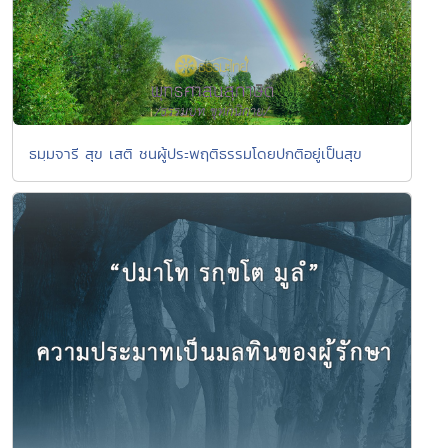
ธมฺมจารี สุข เสติ ชนผู้ประพฤติธรรมโดยปกติอยู่เป็นสุข