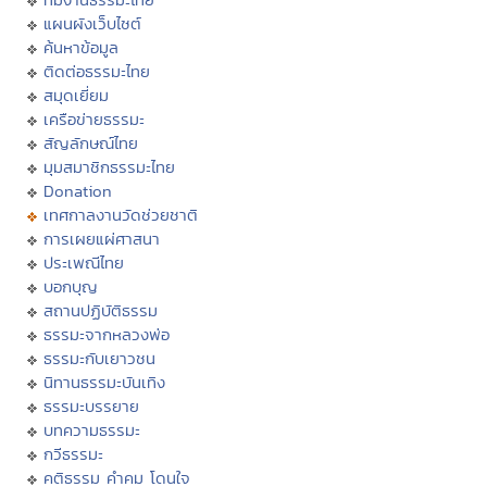
แผนผังเว็บไซต์
ค้นหาข้อมูล
ติดต่อธรรมะไทย
สมุดเยี่ยม
เครือข่ายธรรมะ
สัญลักษณ์ไทย
มุมสมาชิกธรรมะไทย
Donation
เทศกาลงานวัดช่วยชาติ
การเผยแผ่ศาสนา
ประเพณีไทย
บอกบุญ
สถานปฏิบัติธรรม
ธรรมะจากหลวงพ่อ
ธรรมะกับเยาวชน
นิทานธรรมะบันเทิง
ธรรมะบรรยาย
บทความธรรมะ
กวีธรรมะ
คติธรรม คำคม โดนใจ