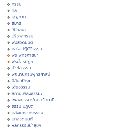
กรรม
ศีล
บุญทาน
สมาธิ
วิปัสสนา
ปริวาสกรรม
ฟังสวดมนต์
คอร์สปฏิบัติธรรม
พระพุทธศาสนา
พระไตรปิฏก
หัวข้อธรรม
พจนานุกรมพุทธศาสน์
มิลินทปัญหา
เสียงธรรม
สถานีเพลงธรรมะ
เพลงธรรมะ/ดนตรีสมาธิ
ธรรมะปฏิบัติ
คลังแสงแห่งธรรม
บทสวดมนต์
หลักธรรมนำสุขฯ