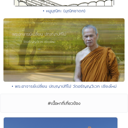
• หมูมุณิกะ (มุณิกชาดก)
• พระอาจารย์เปลี่ยน ปญฺญาปทีโป วัดอรัญญวิเวก เชียงใหม่
#เนื้อหาที่เกี่ยวข้อง