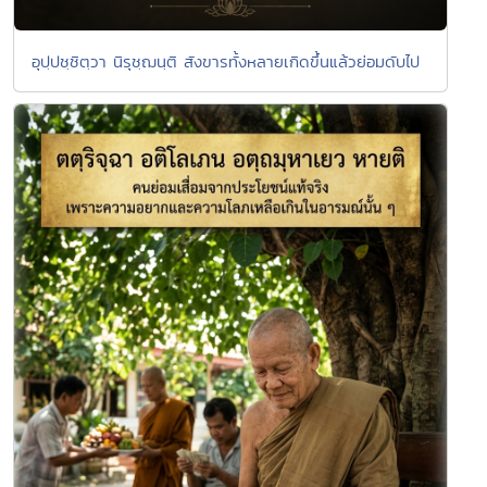
อุปฺปชฺชิตฺวา นิรุชฺฌนฺติ สังขารทั้งหลายเกิดขึ้นแล้วย่อมดับไป