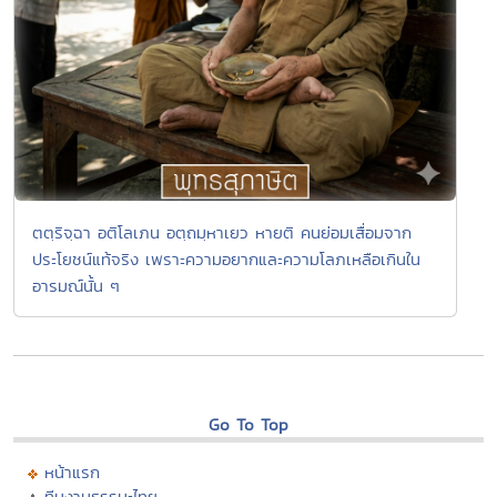
ตตฺริจฺฉา อติโลเภน อตฺถมฺหาเยว หายติ คนย่อมเสื่อมจาก
ประโยชน์แท้จริง เพราะความอยากและความโลภเหลือเกินใน
อารมณ์นั้น ๆ
Go To Top
หน้าแรก
ทีมงานธรรมะไทย