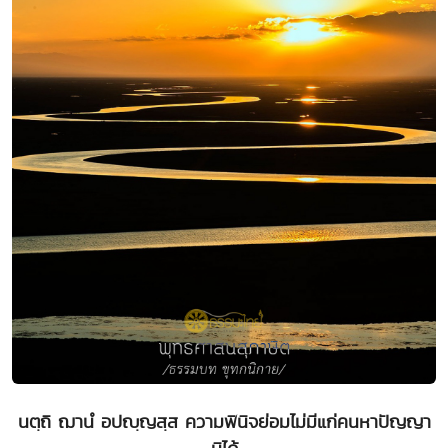
นตฺถิ ฌานํ อปญฺญสฺส ความพินิจย่อมไม่มีแก่คนหาปัญญา