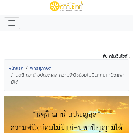
ค้นหาในเว็บไซต์ :
หน้าแรก
พุทธสุภาษิต
นตฺถิ ฌานํ อปญฺญสฺส ความพินิจย่อมไม่มีแก่คนหาปัญญา
มิได้