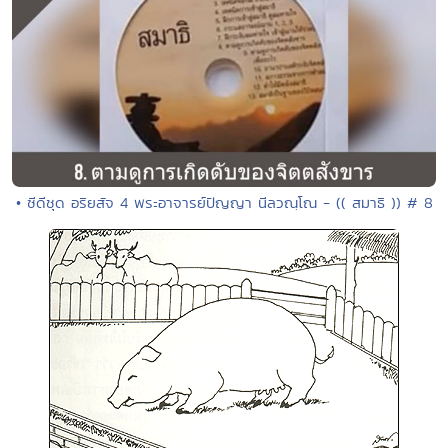
• ซีดีชุด อริยสัจ 4 พระอาจารย์ปัญญา นีลวณฺโณ - (( สมาธิ )) # 8