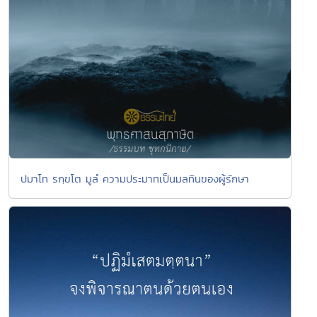
ปมาโท รกฺขโต มูลํ ความประมาทเป็นมลทินของผู้รักษา