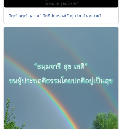
จิตฺตํ คุตฺตํ สุขาวหํ จิตที่ปกครองไว้อยู่ ย่อมนำสุขมาให้