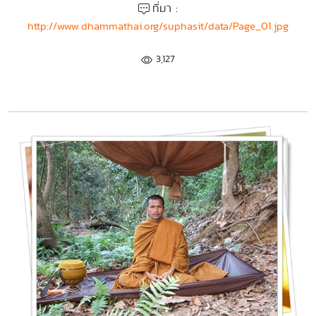
ที่มา :
http://www.dhammathai.org/suphasit/data/Page_01.jpg
3,127