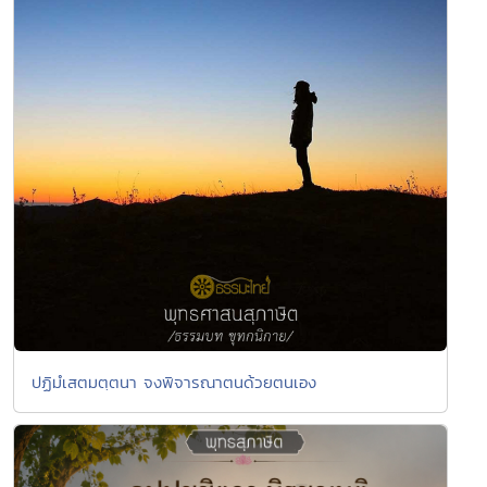
ปฏิมํเสตมตฺตนา จงพิจารณาตนด้วยตนเอง