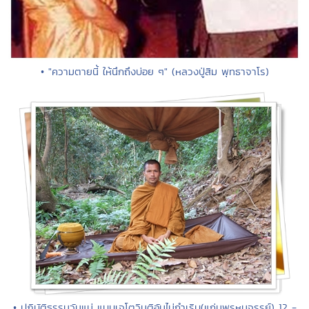
• "ความตายนี้ ให้นึกถึงบ่อย ๆ" (หลวงปู่สิม พุทธาจาโร)
• ปฏิบัติธรรมวันแม่ แบบเจโตวิมุติอันไม่กำเริบ(แก่นพรหมจรรย์) 12 -