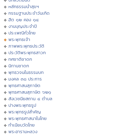
หลักธรรมนำสุขฯ
กรรมฐานประจำวันเกิด
ฮีต ๑๒ คอง ๑๔
งานบุญประจำปี
ประเพณีทั่วไทย
พระพุทธเจ้า
ภาพพระพุทธประวัติ
ประวัติพระพุทธสาวก
ทศชาติชาดก
นิทานชาดก
พุทธวจนในธรรมบท
มงคล ๓๘ ประการ
พุทธศาสนสุภาษิต
พุทธศาสนสุภาษิต ๖๒๑
สังเวชนียสถาน ๔ ตำบล
ปางพระพุทธรูป
พระพุทธรูปสำคัญ
พระพุทธศาสนาในไทย
ทำเนียบวัดไทย
พระอารามหลวง