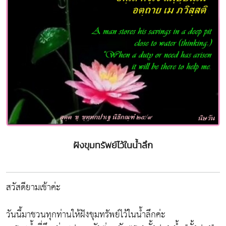
ฝังขุมทรัพย์ไว้ในน้ำลึก
สวัสดียามเช้าค่ะ
วันนี้มาชวนทุกท่านให้ฝังขุมทรัพย์ไว้ในน้ำลึกค่ะ