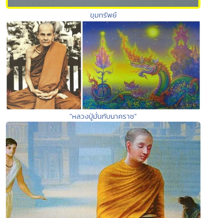
ขุมทรัพย์
"หลวงปู่มั่นกับนาคราช"