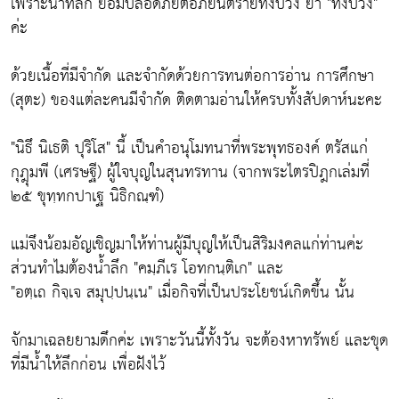
เพราะน้ำที่ลึก ย่อมปลอดภัยต่อภยันตรายทั้งปวง ย้ำ "ทั้งปวง"
ค่ะ
ด้วยเนื้อที่มีจำกัด และจำกัดด้วยการทนต่อการอ่าน การศึกษา
(สุตะ) ของแต่ละคนมีจำกัด ติดตามอ่านให้ครบทั้งสัปดาห์นะคะ
"นิธึ นิเธติ ปุริโส" นี้ เป็นคำอนุโมทนาที่พระพุทธองค์ ตรัสแก่
กุฎุมพี (เศรษฐี) ผู้ใจบุญในสุนทรทาน (จากพระไตรปิฎกเล่มที่
๒๕ ขุทฺทกปาเฐ นิธิกณฺฑํ)
แม่จึงน้อมอัญเชิญมาให้ท่านผู้มีบุญให้เป็นสิริมงคลแก่ท่านค่ะ
ส่วนทำไมต้องน้ำลึก "คมฺภีเร โอทกนฺติเก" และ
"อตฺเถ กิจฺเจ สมุปฺปนฺเน" เมื่อกิจที่เป็นประโยชน์เกิดขึ้น นั้น
จักมาเฉลยยามดึกค่ะ เพราะวันนี้ทั้งวัน จะต้องหาทรัพย์ และขุด
ที่มีน้ำให้ลึกก่อน เพื่อฝังไว้