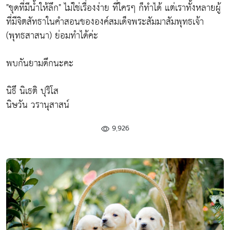
"ขุดที่มีน้ำให้ลึก" ไม่ใช่เรื่องง่าย ที่ใครๆ ก็ทำได้ แต่เราทั้งหลายผู้
ที่มีจิตสัทธาในคำสอนขององค์สมเด็จพระสัมมาสัมพุทธเจ้า
(พุทธสาสนา) ย่อมทำได้ค่ะ
พบกันยามดึกนะคะ
นิธึ นิเธติ ปุริโส
นิษวัน วรานุสาสน์
9,926