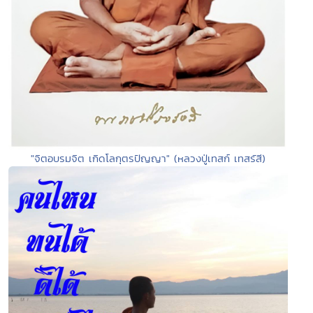
"จิตอบรมจิต เกิดโลกุตรปัญญา" (หลวงปู่เทสก์ เทสรัสี)