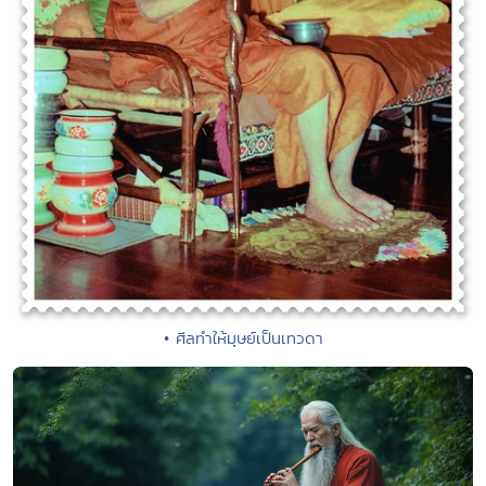
• ศีลทำให้มุษย์เป็นเทวดา