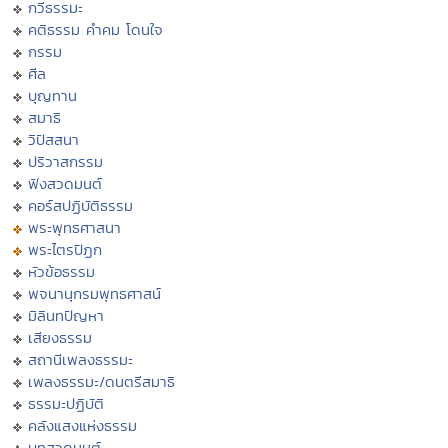
กวีธรรมะ
คติธรรม คำคม โดนใจ
กรรม
ศีล
บุญทาน
สมาธิ
วิปัสสนา
ปริวาสกรรม
ฟังสวดมนต์
คอร์สปฏิบัติธรรม
พระพุทธศาสนา
พระไตรปิฏก
หัวข้อธรรม
พจนานุกรมพุทธศาสน์
มิลินทปัญหา
เสียงธรรม
สถานีเพลงธรรมะ
เพลงธรรมะ/ดนตรีสมาธิ
ธรรมะปฏิบัติ
คลังแสงแห่งธรรม
บทสวดมนต์