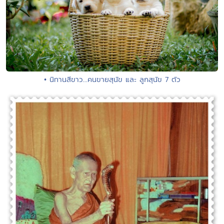
• นิทานสีขาว...คนขายสุนัข และ ลูกสุนัข 7 ตัว