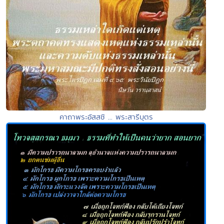
คาถาพระอัสสชิ ... พระสารีบุตร