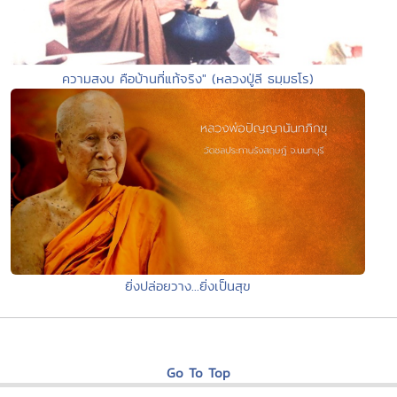
ความสงบ คือบ้านที่แท้จริง" (หลวงปู่ลี ธมฺมธโร)
ยิ่งปล่อยวาง...ยิ่งเป็นสุข
Go To Top