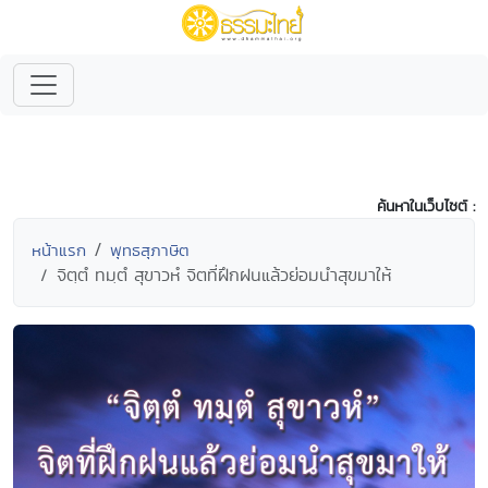
ค้นหาในเว็บไซต์ :
หน้าแรก
พุทธสุภาษิต
จิตฺตํ ทมฺตํ สุขาวหํ จิตที่ฝึกฝนแล้วย่อมนำสุขมาให้