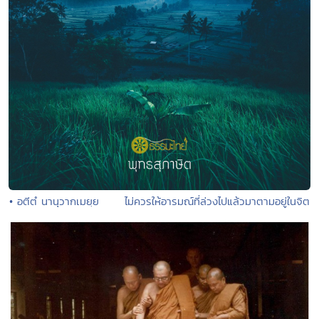
• อตีตํ นานุวากเมยฺย ไม่ควรให้อารมณ์ที่ล่วงไปแล้วมาตามอยู่ในจิต