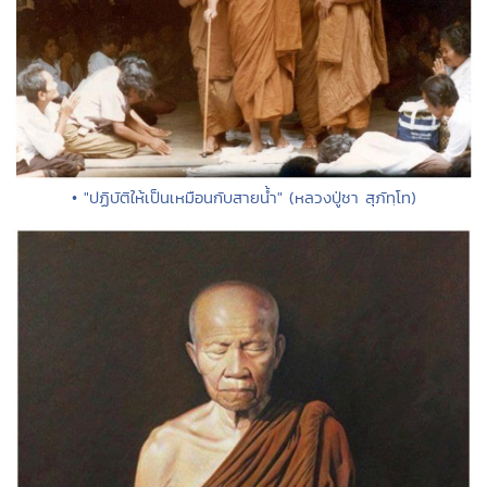
• "ปฏิบัติให้เป็นเหมือนกับสายน้ำ" (หลวงปู่ชา สุภัทฺโท)