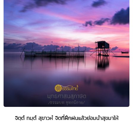
จิตฺตํ ทมฺตํ สุขาวหํ จิตที่ฝึกฝนแล้วย่อมนำสุขมาให้