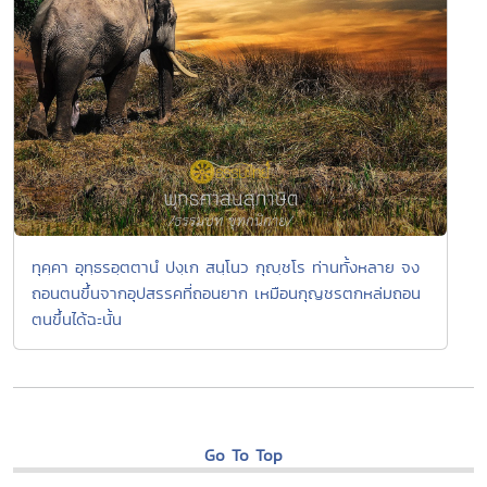
ทุคฺคา อุทฺธรอฺตตานํ ปงฺเก สนฺโนว กุญฺชโร ท่านทั้งหลาย จง
ถอนตนขึ้นจากอุปสรรคที่ถอนยาก เหมือนกุญชรตกหล่มถอน
ตนขึ้นได้ฉะนั้น
Go To Top