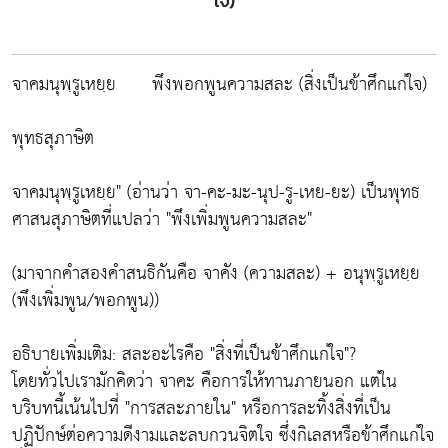
ใจ)
จาคมนุพฺรูเหยฺย พึงพอกพูนความสละ (สิ่งเป็นข้าศึกแก่ใจ)
พุทธสุภาษิต
จาคมนุพฺรูเหยฺย" (อ่านว่า จา-คะ-มะ-นุป-รู-เหย-ยะ) เป็นพุทธ
ศาสนสุภาษิตที่แปลว่า "พึงเพิ่มพูนความสละ"
(มาจากคำสองคำสนธิกันคือ จาคัง (ความสละ) + อนุพฺรูเหยฺย
(พึงเพิ่มพูน/พอกพูน))
อธิบายเพิ่มเติม: สละอะไรคือ "สิ่งที่เป็นข้าศึกแก่ใจ"?
โดยทั่วไปเรามักคิดว่า จาคะ คือการให้ทานภายนอก แต่ใน
บริบทนี้เน้นไปที่ "การสละภายใน" หรือการละทิ้งสิ่งที่เป็น
ปฏิปักษ์ต่อความดีงามและลบกวนจิตใจ ซึ่งกิเลสหรือข้าศึกแก่ใจ