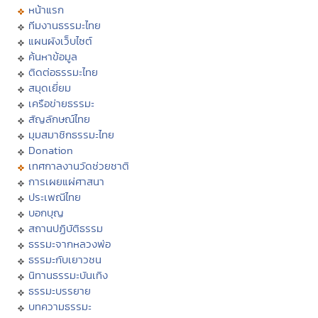
หน้าแรก
ทีมงานธรรมะไทย
แผนผังเว็บไซต์
ค้นหาข้อมูล
ติดต่อธรรมะไทย
สมุดเยี่ยม
เครือข่ายธรรมะ
สัญลักษณ์ไทย
มุมสมาชิกธรรมะไทย
Donation
เทศกาลงานวัดช่วยชาติ
การเผยแผ่ศาสนา
ประเพณีไทย
บอกบุญ
สถานปฏิบัติธรรม
ธรรมะจากหลวงพ่อ
ธรรมะกับเยาวชน
นิทานธรรมะบันเทิง
ธรรมะบรรยาย
บทความธรรมะ