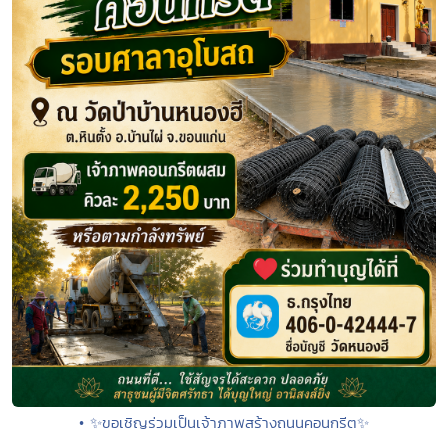
• ✨ขอเชิญร่วมเป็นเจ้าภาพสร้างถนนคอนกรีต✨