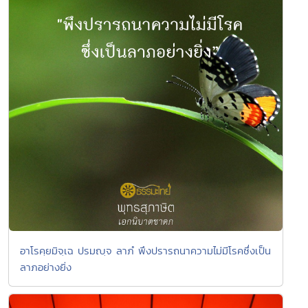
อาโรคฺยมิจฺเฉ ปรมญฺจ ลาภํ พึงปรารถนาความไม่มีโรคซึ่งเป็น
ลาภอย่างยิ่ง