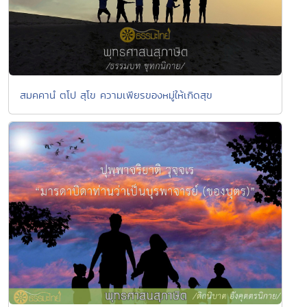
สมคคานํ ตโป สุโข ความเพียรของหมู่ให้เกิดสุข