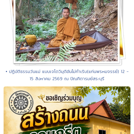
• ปฏิบัติธรรมวันแม่ แบบเจโตวิมุติอันไม่กำเริบ(แก่นพรหมจรรย์) 12 -
15 สิงหาคม 2569 ณ ปัณฑิตารมย์สระบุรี