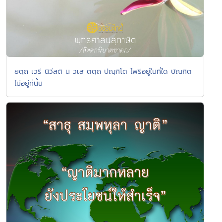
ยตฺถ เวรี นิวีสติ น วเส ตตฺถ ปณฺฑิโต ไพรีอยู่ในที่ใด บัณฑิต
ไม่อยู่ที่นั้น