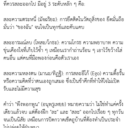
ที่ควรสละออกไป มีอยู่ 3 ระดับหลัก ๆ คือ:
สละความตระหนี่ (มัจฉริยะ): การยึดติดในวัตถุสิ่งของ ยึดมั่นถือ
มั่นว่า "ของฉัน" จนใจเป็นทุกข์และคับแคบ
สละอารมณ์ลบ (โทสะ/โกธะ): ความโกรธ ความพยาบาท ความ
ขุ่นเคืองใจที่เก็บไว้ซ้ำ ๆ เหมือนเรากำถ่านร้อน ๆ เอาไว้ขว้างใส่
คนอื่น แต่คนที่มือพองก่อนคือตัวเราเอง
สละความหลงตน (มานะ/ทิฏฐิ): การสละอีโก้ (Ego) ความดื้อรั้น
หรือความคิดที่ว่าตนเองถูกเสมอ ซึ่งเป็นข้าศึกที่ทำให้ใจไม่เปิด
รับและไม่มีความสุข
คำว่า "พึงพอกพูน" (อนุพฺรูเหยฺย) หมายความว่า ไม่ใช่ทำแค่ครั้ง
เดียวแล้วจบ แต่ต้องฝึก "ละ" และ "สละ" ออกไปเรื่อย ๆ ทุกวัน
จนเป็นนิสัย เหมือนการปัดกวาดเช็ดถูบ้านที่ต้องทำเป็นประจำ
ไม่ปล่อยให้ฝุ่นหนา