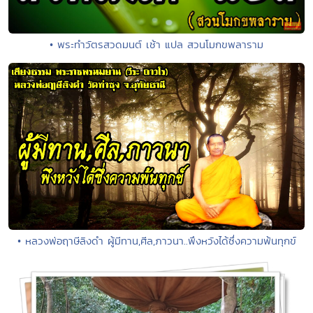
• พระทำวัตรสวดมนต์ เช้า แปล สวนโมกขพลาราม
• หลวงพ่อฤาษีลิงดำ ผู้มีทาน,ศีล,ภาวนา..พึงหวังได้ซึ่งความพ้นทุกข์