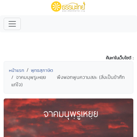
ค้นหาในเว็บไซต์ :
หน้าแรก
พุทธสุภาษิต
จาคมนุพฺรูเหยฺย พึงพอกพูนความสละ (สิ่งเป็นข้าศึก
แก่ใจ)