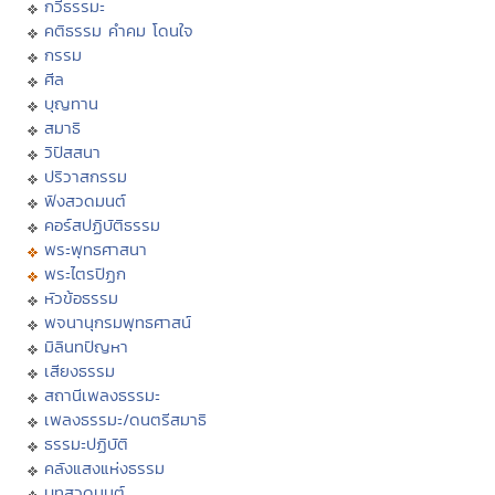
กวีธรรมะ
คติธรรม คำคม โดนใจ
กรรม
ศีล
บุญทาน
สมาธิ
วิปัสสนา
ปริวาสกรรม
ฟังสวดมนต์
คอร์สปฏิบัติธรรม
พระพุทธศาสนา
พระไตรปิฏก
หัวข้อธรรม
พจนานุกรมพุทธศาสน์
มิลินทปัญหา
เสียงธรรม
สถานีเพลงธรรมะ
เพลงธรรมะ/ดนตรีสมาธิ
ธรรมะปฏิบัติ
คลังแสงแห่งธรรม
บทสวดมนต์