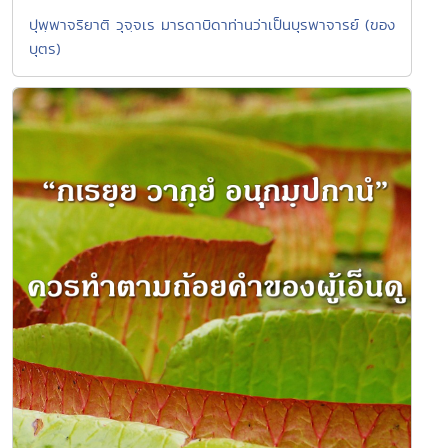
ปุพฺพาจริยาติ วุจฺจเร มารดาบิดาท่านว่าเป็นบุรพาจารย์ (ของ
บุตร)