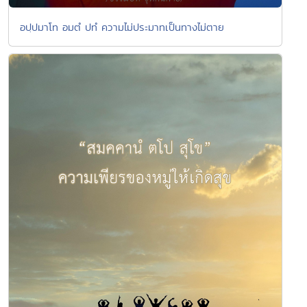
อปฺปมาโท อมตํ ปทํ ความไม่ประมาทเป็นทางไม่ตาย