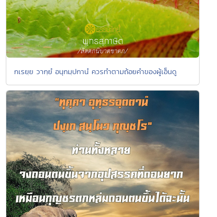
กเรยฺย วากฺยํ อนุกมฺปกานํ ควรทำตามถ้อยคำของผู้เอ็นดู