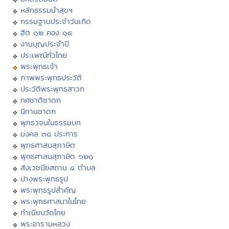
หลักธรรมนำสุขฯ
กรรมฐานประจำวันเกิด
ฮีต ๑๒ คอง ๑๔
งานบุญประจำปี
ประเพณีทั่วไทย
พระพุทธเจ้า
ภาพพระพุทธประวัติ
ประวัติพระพุทธสาวก
ทศชาติชาดก
นิทานชาดก
พุทธวจนในธรรมบท
มงคล ๓๘ ประการ
พุทธศาสนสุภาษิต
พุทธศาสนสุภาษิต ๖๒๑
สังเวชนียสถาน ๔ ตำบล
ปางพระพุทธรูป
พระพุทธรูปสำคัญ
พระพุทธศาสนาในไทย
ทำเนียบวัดไทย
พระอารามหลวง