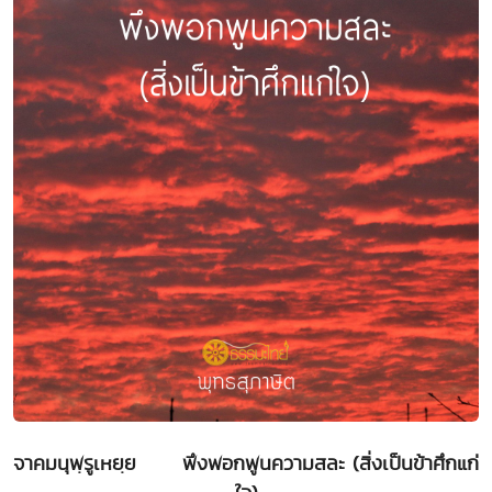
จาคมนุพฺรูเหยฺย พึงพอกพูนความสละ (สิ่งเป็นข้าศึกแก่