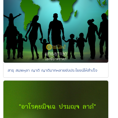
สาธุ สมฺพหุลา ญาติ ญาติมากหลายยังประโยชน์ให้สำเร็จ