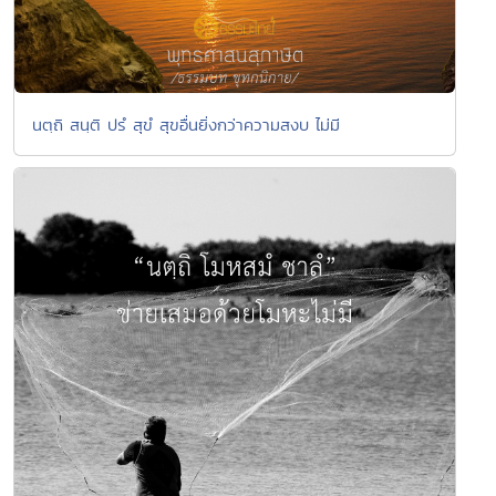
นตฺถิ สนฺติ ปรํ สุขํ สุขอื่นยิ่งกว่าความสงบ ไม่มี