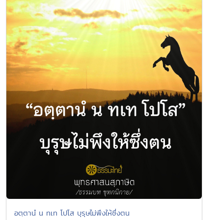
อตฺตานํ น ทเท โปโส บุรุษไม่พึงให้ซึ่งตน