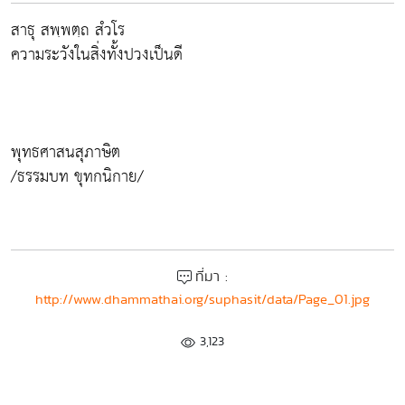
สาธุ สพฺพตฺถ สํวโร
ความระวังในสิ่งทั้งปวงเป็นดี
พุทธศาสนสุภาษิต
/ธรรมบท ขุทกนิกาย/
ที่มา :
http://www.dhammathai.org/suphasit/data/Page_01.jpg
3,123