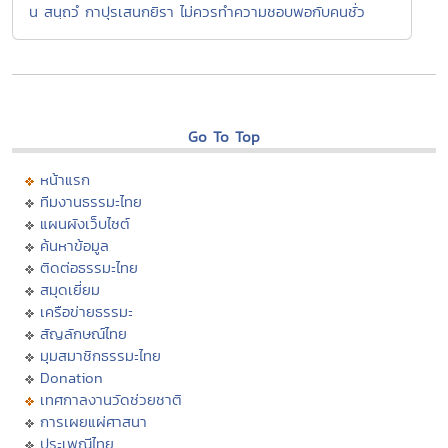
น สนฺถวํ กาปุรเสนกยิรา ไม่ควรทำความชอบพอกับคนชั่ว
Go To Top
หน้าแรก
ทีมงานธรรมะไทย
แผนผังเว็บไซต์
ค้นหาข้อมูล
ติดต่อธรรมะไทย
สมุดเยี่ยม
เครือข่ายธรรมะ
สัญลักษณ์ไทย
มุมสมาชิกธรรมะไทย
Donation
เทศกาลงานวัดช่วยชาติ
การเผยแผ่ศาสนา
ประเพณีไทย