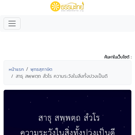
ค้นหาในเว็บไซต์ :
หน้าแรก
พุทธสุภาษิต
สาธุ สพฺพตฺถ สํวโร ความระวังในสิ่งทั้งปวงเป็นดี