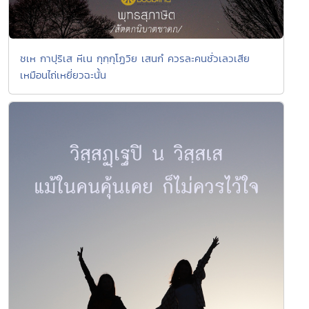
ชเห กาปุริเส หีเน กุกฺกุโฏวิย เสนกํ ควรละคนชั่วเลวเสีย
เหมือนไถ่เหยี่ยวฉะนั้น