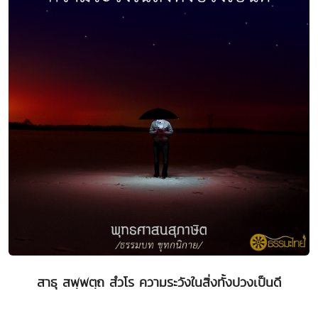
สาธุ สพฺพตฺถ สํวโร ความระวังในสิ่งทั้งปวงเป็นดี