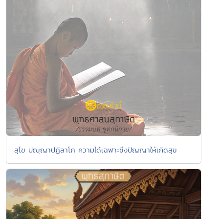
สุโข ปญฺญาปฏิลาโภ ความได้เฉพาะซึ่งปัญญาให้เกิดสุข