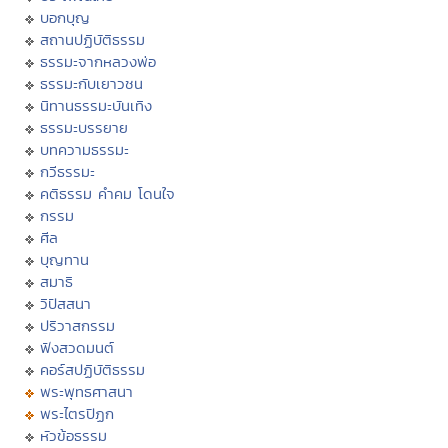
บอกบุญ
สถานปฏิบัติธรรม
ธรรมะจากหลวงพ่อ
ธรรมะกับเยาวชน
นิทานธรรมะบันเทิง
ธรรมะบรรยาย
บทความธรรมะ
กวีธรรมะ
คติธรรม คำคม โดนใจ
กรรม
ศีล
บุญทาน
สมาธิ
วิปัสสนา
ปริวาสกรรม
ฟังสวดมนต์
คอร์สปฏิบัติธรรม
พระพุทธศาสนา
พระไตรปิฏก
หัวข้อธรรม