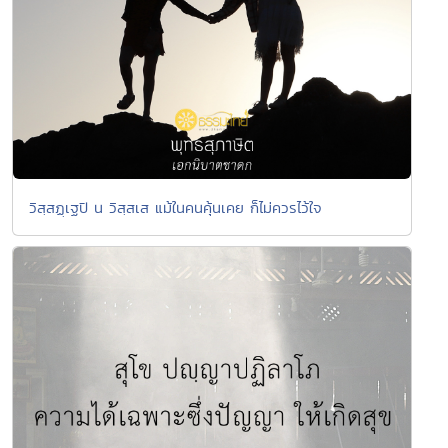
วิสฺสฏฺเฐปิ น วิสฺสเส แม้ในคนคุ้นเคย ก็ไม่ควรไว้ใจ