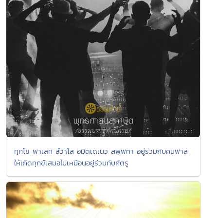
ทุกโข พาเลท สํวาโส อมิตเดเนว สพฺพทา อยู่ร่วมกับคนพาล
ให้เกิดทุกข์เสมอไปเหมือนอยู่ร่วมกับศัตรู