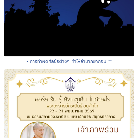
• การทำผิดศีลข้อต่างๆ ทำให้ลำบากยากจน **