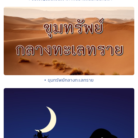
• ขุมทรัพย์กลางทะเลทราย