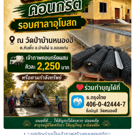
• ✨ขอเชิญร่วมเป็นเจ้าภาพสร้างถนนคอนกรีต✨