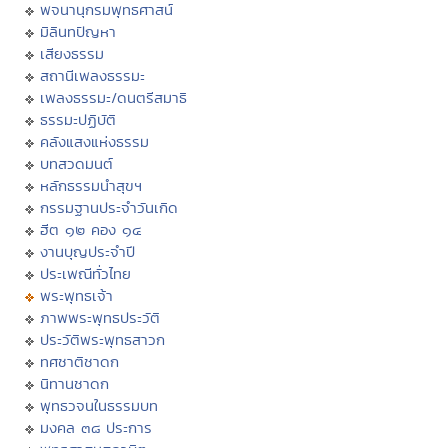
พจนานุกรมพุทธศาสน์
มิลินทปัญหา
เสียงธรรม
สถานีเพลงธรรมะ
เพลงธรรมะ/ดนตรีสมาธิ
ธรรมะปฏิบัติ
คลังแสงแห่งธรรม
บทสวดมนต์
หลักธรรมนำสุขฯ
กรรมฐานประจำวันเกิด
ฮีต ๑๒ คอง ๑๔
งานบุญประจำปี
ประเพณีทั่วไทย
พระพุทธเจ้า
ภาพพระพุทธประวัติ
ประวัติพระพุทธสาวก
ทศชาติชาดก
นิทานชาดก
พุทธวจนในธรรมบท
มงคล ๓๘ ประการ