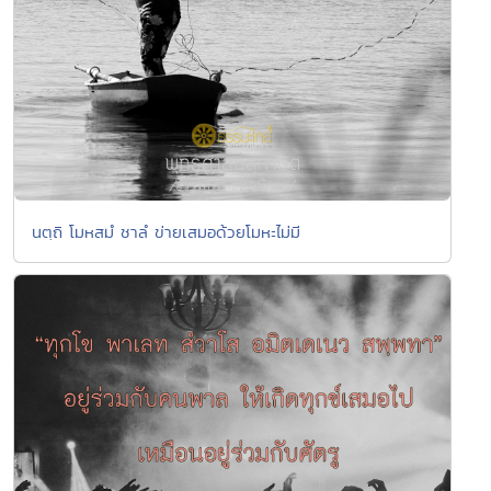
นตฺถิ โมหสมํ ชาลํ ข่ายเสมอด้วยโมหะไม่มี