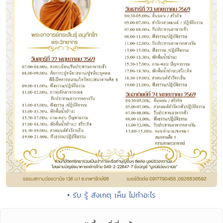
• รับ รู้ สังเกตุ เห็น ไม่ทำอะไร