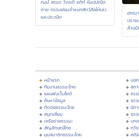
กมฺมํ สตฺเต วิภชติ ยทิทํ หีนปฺปณีต
ตาย กรรมย่อมจำแนกสัตว์คือให้เลว
อฑฺฒา
และประณีต
ปรายน
ล้วนม
หน้าแรก
บอก
ทีมงานธรรมะไทย
สถา
แผนผังเว็บไซต์
ธรร
ค้นหาข้อมูล
ธรร
ติดต่อธรรมะไทย
นิทา
สมุดเยี่ยม
ธรร
เครือข่ายธรรมะ
บทค
สัญลักษณ์ไทย
กวี
มุมสมาชิกธรรมะไทย
คติ