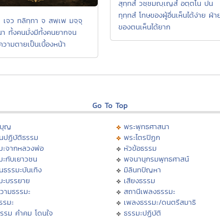
สุทฺทสํ วชฺชมญฺเญสํ อตฺตโน ปน
ทุทฺทสํ โทษของผู้อื่นเห็นได้ง่าย ฝ่า
 เจว ทลิทฺทา จ สพฺเพ มจฺจุ
ของตนเห็นได้ยาก
า ทั้งคนมั่งมีทั้งคนยากจน
ีความตายเป็นเบื้องหน้า
Go To Top
บุญ
พระพุทธศาสนา
นปฏิบัติธรรม
พระไตรปิฏก
มะจากหลวงพ่อ
หัวข้อธรรม
มะกับเยาวชน
พจนานุกรมพุทธศาสน์
นธรรมะบันเทิง
มิลินทปัญหา
มะบรรยาย
เสียงธรรม
วามธรรมะ
สถานีเพลงธรรมะ
ธรรมะ
เพลงธรรมะ/ดนตรีสมาธิ
ธรรม คำคม โดนใจ
ธรรมะปฏิบัติ