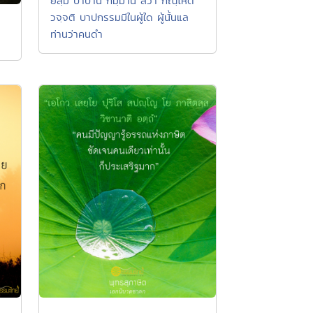
ยสฺมิํ ปาปานิ กมฺมานิ สวา กณฺโหติ
วจฺจติ บาปกรรมมีในผู้ใด ผู้นั้นแล
ท่านว่าคนดำ