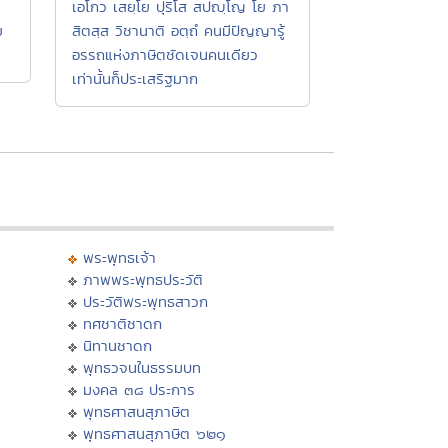
เอโกว เสยฺโย ปุริโส สปญฺโญ โย ภา
ย
สิตสฺส วิชานาติ อตฺถํ คนมีปัญญารู้
อรรถแห่งภาษิตชัดเจนคนเดียว
เท่านั้นก็ประเสริฐมาก
พระพุทธเจ้า
ภาพพระพุทธประวัติ
ประวัติพระพุทธสาวก
ทศชาติชาดก
นิทานชาดก
พุทธวจนในธรรมบท
มงคล ๓๘ ประการ
พุทธศาสนสุภาษิต
พุทธศาสนสุภาษิต ๖๒๑