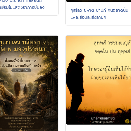
จาวจํ ปณฺฑิตา ทสฺสยนฺติ
ตย่อมไม่แสดงอาการขึ้นลง
กุสโลว ชหาติ ปาปกํ คนฉลาดนั้น
แหละย่อมละสิ่งลามก