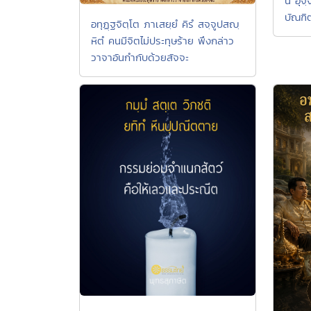
น อุจฺ
บัณฑิ
อทุฏฺฐจิตฺโต ภาเสยฺยํ คิรํ สจฺจูปสญฺ
หิตํ คนมีจิตไม่ประทุษร้าย พึงกล่าว
วาจาอันกำกับด้วยสัจจะ