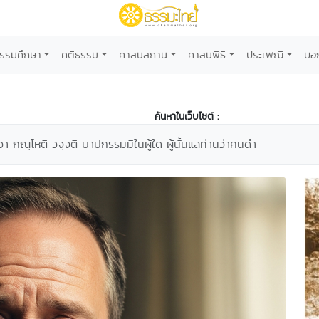
รรมศึกษา
คติธรรม
ศาสนสถาน
ศาสนพิธี
ประเพณี
บอ
ค้นหาในเว็บไซต์ :
สวา กณฺโหติ วจฺจติ บาปกรรมมีในผู้ใด ผู้นั้นแลท่านว่าคนดำ