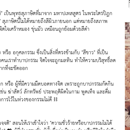
ฺจติ" เป็นพุทธสุภาษิตที่มาจาก มหาปเทสสูตร ในพระไตรปิฎก
ำ" สุภาษิตนี้ไม่ได้หมายถึงสีผิวภายนอก แต่หมายถึงสภาพ
ตใจเศร้าหมอง ขุ่นมัว เหมือนถูกย้อมด้วยสีดำ
 หรือ อกุศลกรรม ซึ่งเป็นสิ่งที่ตรงข้ามกับ "สีขาว" ที่เป็น
่อคนเราทำบาปกรรม จิตใจจะถูกมลทิน ทำให้ความบริสุทธิ์ลด
ากที่จะขัดออก
กปรก หรือ ผู้ที่มีความมืดบอดทางจิต เพราะถูกบาปกรรมกัดกิน
ช่น ฆ่าสัตว์ ลักทรัพย์ ประพฤติผิดในกาม พูดเท็จ และดื่ม
การไว้ในห่วงของกรรมไม่ดี ⛓️
จฺจติ" สอนให้เราเข้าใจว่า "ความชั่วร้ายหรือบาปกรรมไม่ได้