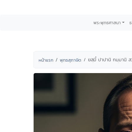
พระพุทธศาสนา
ธ
ยสฺมิํ ปาปานิ กมฺมานิ 
หน้าแรก
พุทธสุภาษิต