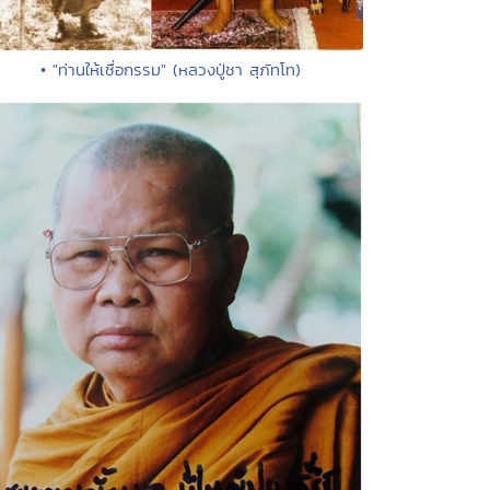
• "ท่านให้เชื่อกรรม" (หลวงปู่ชา สุภัทโท)