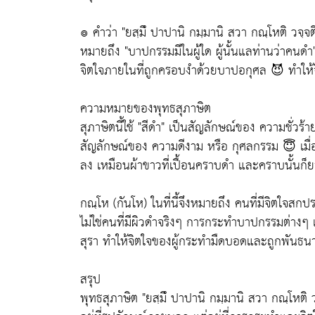
๏ คำว่า "ยสฺมิํ ปาปานิ กมฺมานิ สวา กณฺโหติ วจ
หมายถึง "บาปกรรมมีในผู้ใด ผู้นั้นแลท่านว่าคนด
จิตใจภายในที่ถูกครอบงำด้วยบาปอกุศล 😈 ทำให้จิ
ความหมายของพุทธสุภาษิต
สุภาษิตนี้ใช้ "สีดำ" เป็นสัญลักษณ์ของ ความชั่วร้าย
สัญลักษณ์ของ ความดีงาม หรือ กุศลกรรม 😇 เมื
ลง เหมือนผ้าขาวที่เปื้อนคราบดำ และคราบนั้นก็ย
กณฺโห (กันโห) ในที่นี้จึงหมายถึง คนที่มีจิตใจส
ไม่ใช่คนที่มีผิวดำจริงๆ การกระทำบาปกรรมต่างๆ เ
สุรา ทำให้จิตใจของผู้กระทำมืดบอดและถูกพันธนา
สรุป
พุทธสุภาษิต "ยสฺมิํ ปาปานิ กมฺมานิ สวา กณฺโหติ ว