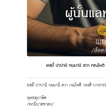
ยสฺมิํ ปาปานิ กมฺมานิ สวา กณฺโหติ 
ยสฺมิํ ปาปานิ กมฺมานิ สวา กณฺโหติ วจฺจติ บาปกรรม
พุทธสุภาษิต
/ทุกนิบาตชาดก/