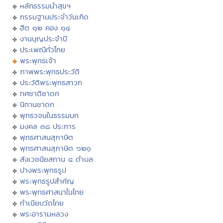
หลักธรรมนำสุขฯ
กรรมฐานประจำวันเกิด
ฮีต ๑๒ คอง ๑๔
งานบุญประจำปี
ประเพณีทั่วไทย
พระพุทธเจ้า
ภาพพระพุทธประวัติ
ประวัติพระพุทธสาวก
ทศชาติชาดก
นิทานชาดก
พุทธวจนในธรรมบท
มงคล ๓๘ ประการ
พุทธศาสนสุภาษิต
พุทธศาสนสุภาษิต ๖๒๑
สังเวชนียสถาน ๔ ตำบล
ปางพระพุทธรูป
พระพุทธรูปสำคัญ
พระพุทธศาสนาในไทย
ทำเนียบวัดไทย
พระอารามหลวง