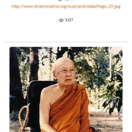
http://www.dhammathai.org/suphasit/data/Page_01.jpg
3,127