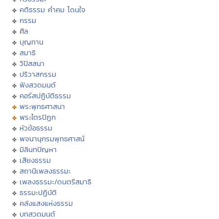
คติธรรม คำคม โดนใจ
กรรม
ศีล
บุญทาน
สมาธิ
วิปัสสนา
ปริวาสกรรม
ฟังสวดมนต์
คอร์สปฏิบัติธรรม
พระพุทธศาสนา
พระไตรปิฏก
หัวข้อธรรม
พจนานุกรมพุทธศาสน์
มิลินทปัญหา
เสียงธรรม
สถานีเพลงธรรมะ
เพลงธรรมะ/ดนตรีสมาธิ
ธรรมะปฏิบัติ
คลังแสงแห่งธรรม
บทสวดมนต์