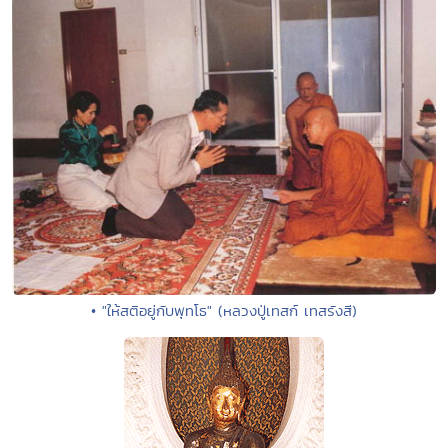
• "ให้สติอยู่กับพุทโธ" (หลวงปู่เทสก์ เทสรังสี)