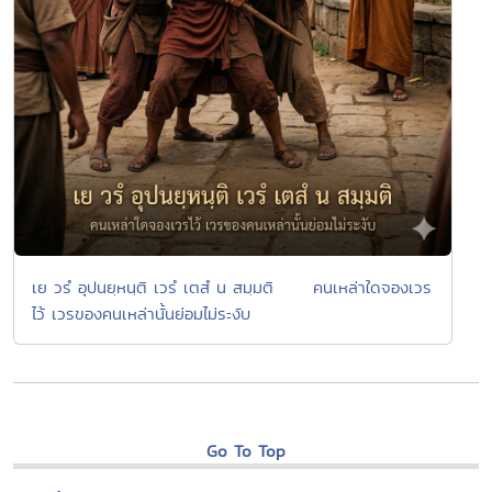
เย วรํ อุปนยฺหนฺติ เวรํ เตสํ น สมฺมติ คนเหล่าใดจองเวร
ไว้ เวรของคนเหล่านั้นย่อมไม่ระงับ
Go To Top