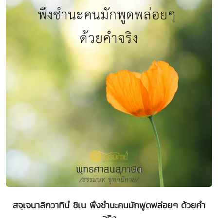
สจฺเจนาลิกวาทินํ ชิเน พึงชำนะคนมักพูดพล่อยๆ ด้วยคำ