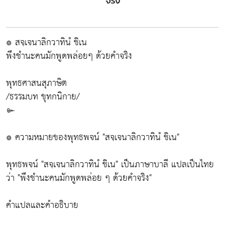
จริง
๏ สจฺเจนาลิกวาทินํ ชิเน
พึงชำนะคนมักพูดพล่อยๆ ด้วยคำจริง
พุทธศาสนสุภาษิต
/ธรรมบท ขุทกนิกาย/
๛
๏ ความหมายของพุทธพจน์ "สจฺเจนาลิกวาทินํ ชิเน"
พุทธพจน์ "สจฺเจนาลิกวาทินํ ชิเน" เป็นภาษาบาลี แปลเป็นไทย
ว่า "พึงชำนะคนมักพูดพล่อย ๆ ด้วยคำจริง"
คำแปลและคำอธิบาย