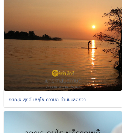
กตญฺจ สุกตํ เสยฺโย ความดี ทำนั่นแลดีกว่า