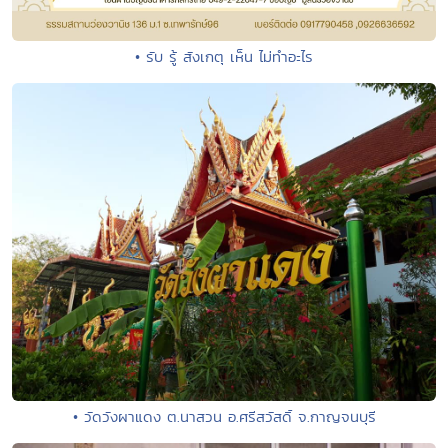
• รับ รู้ สังเกตุ เห็น ไม่ทำอะไร
• วัดวังผาแดง ต.นาสวน อ.ศรีสวัสดิ์ จ.กาญจนบุรี