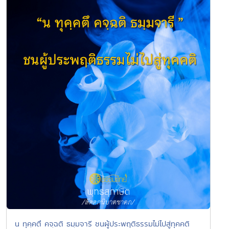
น ทุคฺคตึ คจฺฉติ ธมฺมจารี ชนผู้ประพฤติธรรมไม่ไปสู่ทุคคติ