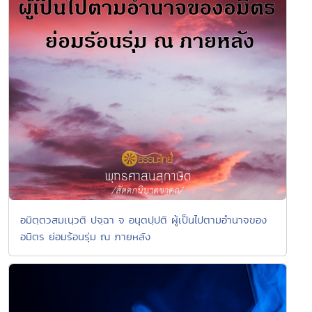
อมิตฺตวสมเนฺวติ ปจฺฉา จ อนุตปฺปติ ผู้เป็นไปตามอำนาจของ
อมิตร ย่อมร้อนรุ่ม ณ ภายหลัง