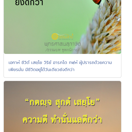
เอกาหํ ชีวิตํ เสยฺโย วิริยํ อารภโต ทฬฺหํ ผู้ปรารถด้วยความ
เพียรมั่น มีชีวิตอยู่ได้วันเดียวยังดีกว่า