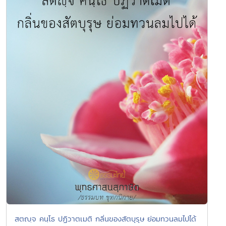
สตญฺจ คนฺโธ ปฏิวาตเมติ กลิ่นของสัตบุรุษ ย่อมทวนลมไปได้