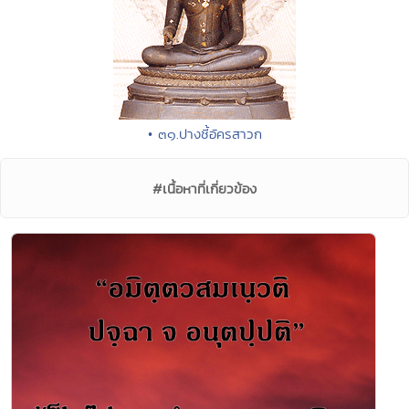
• ๓๑.ปางชี้อัครสาวก
#เนื้อหาที่เกี่ยวข้อง