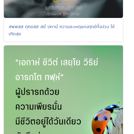
สพฺพสฺส ทุกฺขสฺส สขํ ปหานํ ความละเหตุแห่งทุกข์ทั้งปวง ให้
เกิดสุข