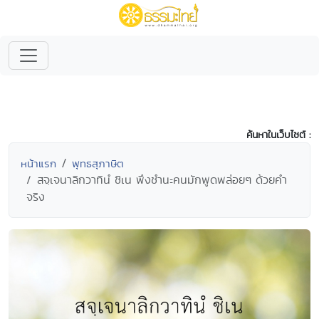
ค้นหาในเว็บไซต์ :
หน้าแรก
พุทธสุภาษิต
สจฺเจนาลิกวาทินํ ชิเน พึงชำนะคนมักพูดพล่อยๆ ด้วยคำ
จริง