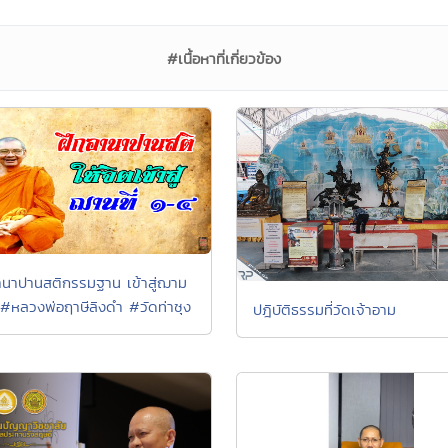
#เนื้อหาที่เกี่ยวข้อง
านาปานสติกรรมฐาน เข้าสู่ฌาม
 #หลวงพ่อฤาษีลิงดำ #วัดท่าซุง
ปฎิบัติธรรมที่วัดเจ้าอาม