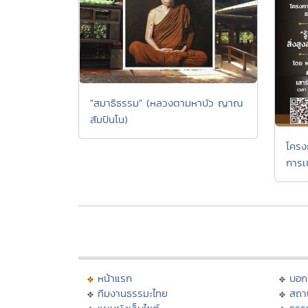
"สมาธิธรรม" (หลวงตามหาบัว ญาณ
สัมปันโน)
โครง
การเข
หน้าแรก
บอก
ทีมงานธรรมะไทย
สถา