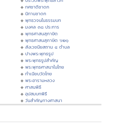
ประวัติพระพุทธสาวก
ทศชาติชาดก
นิทานชาดก
พุทธวจนในธรรมบท
มงคล ๓๘ ประการ
พุทธศาสนสุภาษิต
พุทธศาสนสุภาษิต ๖๒๑
สังเวชนียสถาน ๔ ตำบล
ปางพระพุทธรูป
พระพุทธรูปสำคัญ
พระพุทธศาสนาในไทย
ทำเนียบวัดไทย
พระอารามหลวง
ศาสนพิธี
อุปสมบทพิธี
วันสำคัญทางศาสนา