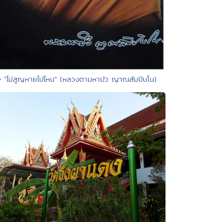
• "ไม่สูญหายไปไหน" (หลวงตามหาบัว ญาณสัมปันโน)