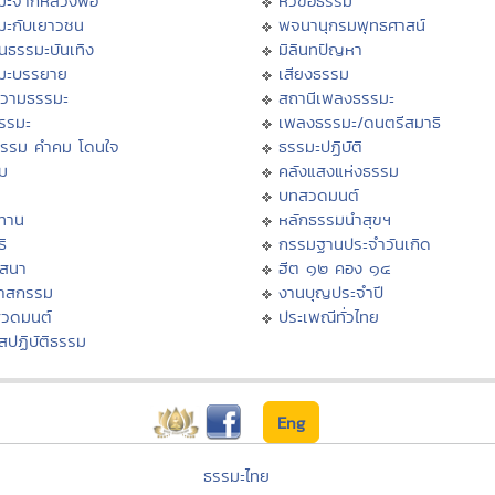
มะจากหลวงพ่อ
หัวข้อธรรม
มะกับเยาวชน
พจนานุกรมพุทธศาสน์
นธรรมะบันเทิง
มิลินทปัญหา
มะบรรยาย
เสียงธรรม
วามธรรมะ
สถานีเพลงธรรมะ
ธรรมะ
เพลงธรรมะ/ดนตรีสมาธิ
ธรรม คำคม โดนใจ
ธรรมะปฏิบัติ
ม
คลังแสงแห่งธรรม
บทสวดมนต์
ทาน
หลักธรรมนำสุขฯ
ิ
กรรมฐานประจำวันเกิด
สสนา
ฮีต ๑๒ คอง ๑๔
วาสกรรม
งานบุญประจำปี
สวดมนต์
ประเพณีทั่วไทย
สปฏิบัติธรรม
Eng
ธรรมะไทย