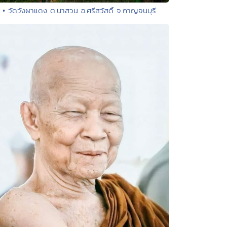
• วัดวังผาแดง ต.นาสวน อ.ศรีสวัสดิ์ จ.กาญจนบุรี