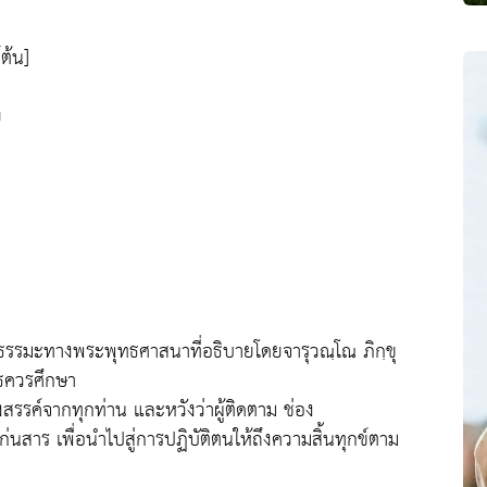
ต้น]
ย
่ธรรมะทางพระพุทธศาสนาที่อธิบายโดยจารุวณฺโณ ภิกฺขุ
ทธควรศึกษา
สรรค์จากทุกท่าน และหวังว่าผู้ติดตาม ช่อง
สาร เพื่อนำไปสู่การปฏิบัติตนให้ถึงความสิ้นทุกข์ตาม