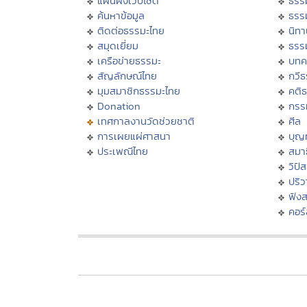
แผนผังเว็บไซต์
ธรร
ค้นหาข้อมูล
ธรร
ติดต่อธรรมะไทย
นิทา
สมุดเยี่ยม
ธรร
เครือข่ายธรรมะ
บทค
สัญลักษณ์ไทย
กวี
มุมสมาชิกธรรมะไทย
คติ
Donation
กรร
เทศกาลงานวัดช่วยชาติ
ศีล
การเผยแผ่ศาสนา
บุญ
ประเพณีไทย
สมาธ
วิปั
ปริ
ฟัง
คอร์