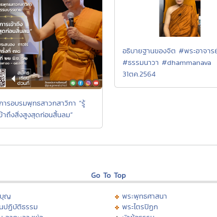
อธิบายฐานของจิต #พระอาจารย
#ธรรมนาวา #dhammanava
31ตค.2564
การอบรมพุทธสาวกสาวิกา “รู้
้าถึงสิ่งสูงสุดก่อนสิ้นลม”
Go To Top
บุญ
พระพุทธศาสนา
นปฏิบัติธรรม
พระไตรปิฏก