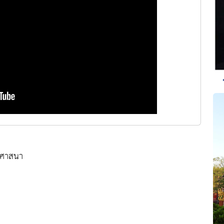
บศาสนา