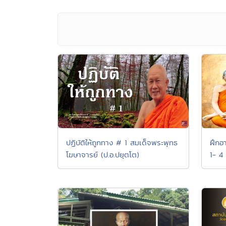
ฝึกอ
ปฏิบัติให้ถูกทาง # 1 สมเด็จพระพุทธ
1- 4
โฆษาจารย์ (ป.อ.ปยุตโต)