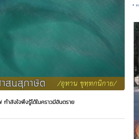
• ห
 กำลังใจพึงรู้ได้ในคราวมีอันตราย