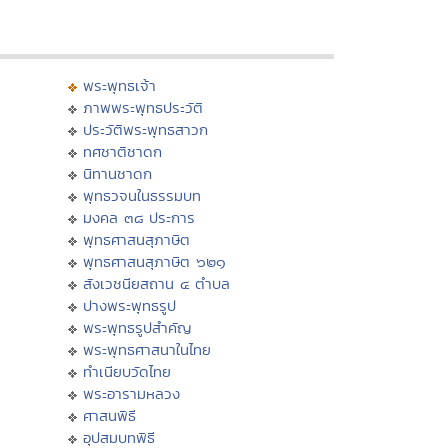
พระพุทธเจ้า
ภาพพระพุทธประวัติ
ประวัติพระพุทธสาวก
ทศชาติชาดก
นิทานชาดก
พุทธวจนในธรรมบท
มงคล ๓๘ ประการ
พุทธศาสนสุภาษิต
พุทธศาสนสุภาษิต ๖๒๑
สังเวชนียสถาน ๔ ตำบล
ปางพระพุทธรูป
พระพุทธรูปสำคัญ
พระพุทธศาสนาในไทย
ทำเนียบวัดไทย
พระอารามหลวง
ศาสนพิธี
อุปสมบทพิธี