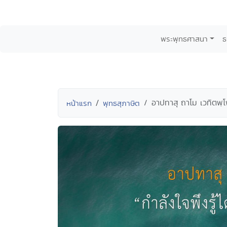
พระพุทธศาสนา
ธ
อาปทาสุ ถาโม เวทิตพฺโ
หน้าแรก
พุทธสุภาษิต