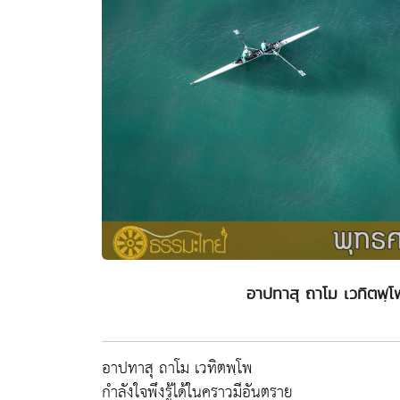
อาปทาสุ ถาโม เวทิตพฺโพ
อาปทาสุ ถาโม เวทิตพฺโพ
กำลังใจพึงรู้ได้ในคราวมีอันตราย