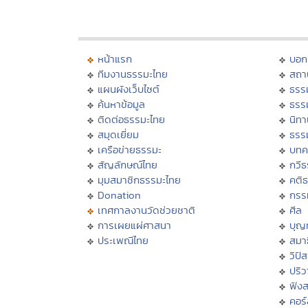
หน้าแรก
บอก
ทีมงานธรรมะไทย
สถา
แผนผังเว็บไซต์
ธรร
ค้นหาข้อมูล
ธรร
ติดต่อธรรมะไทย
นิทา
สมุดเยี่ยม
ธรร
เครือข่ายธรรมะ
บทค
สัญลักษณ์ไทย
กวี
มุมสมาชิกธรรมะไทย
คติ
Donation
กรร
เทศกาลงานวัดช่วยชาติ
ศีล
การเผยแผ่ศาสนา
บุญ
ประเพณีไทย
สมาธ
วิปั
ปริ
ฟัง
คอร์