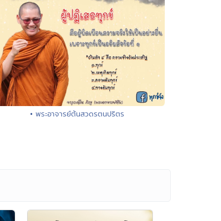
• พระอาจารย์ต้นสวดรตนปริตร