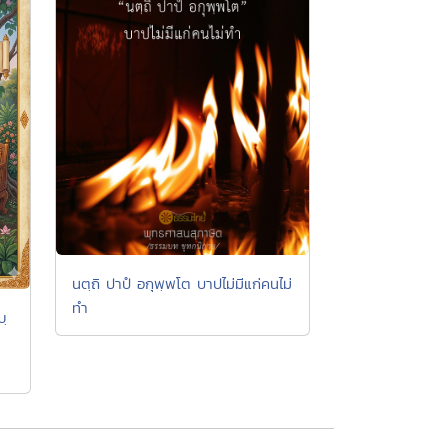
นตฺถิ ปาปํ อกุพฺพโต บาปไม่มีแก่คนไม่
ทำ
ญฺ