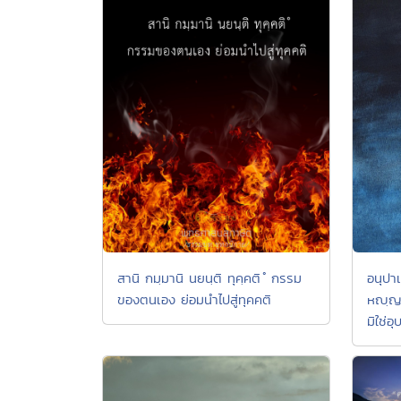
สานิ กมฺมานิ นยนฺติ ทุคฺคติ ํ กรรม
อนุปาเ
ของตนเอง ย่อมนำไปสู่ทุคคติ
หญฺญต
มิใช่อ