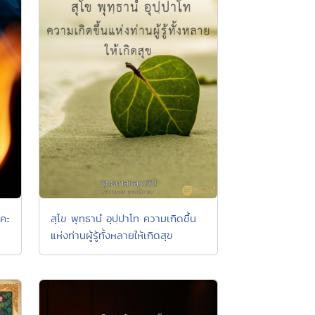
าคะ
สุโข พุทฺธานํ อุปฺปาโท ความเกิดขึ้น
แห่งท่านผู้รู้ทั้งหลายให้เกิดสุข