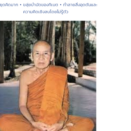
ยุดคิดมาก • ขลุ่ยบำบัดของทิเบต • ทำลายสิ่งอุดตันและ
ความคิดเชิงลบโดยไม่รู้ตัว