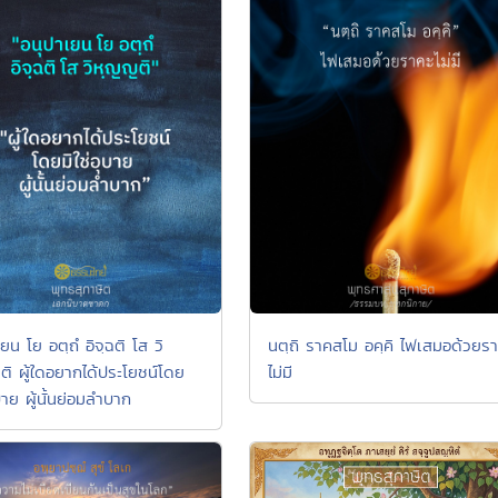
ยน โย อตฺถํ อิจฺฉติ โส วิ
นตฺถิ ราคสโม อคฺคิ ไฟเสมอด้วยร
ิ ผู้ใดอยากได้ประโยชน์โดย
ไม่มี
ุบาย ผู้นั้นย่อมลำบาก