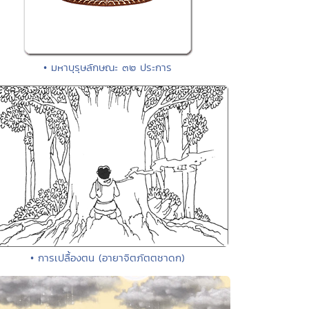
• มหาบุรุษลักษณะ ๓๒ ประการ
• การเปลื้องตน (อายาจิตภัตตชาดก)