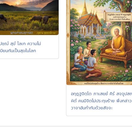
ชฺฌํ สุขํ โลเก ความไม่
เบียนกันเป็นสุขในโลก
อทุฏฺฐจิตฺโต ภาเสยฺยํ คิรํ สจฺจูปส
หิตํ คนมีจิตไม่ประทุษร้าย พึงกล่าว
วาจาอันกำกับด้วยสัจจะ