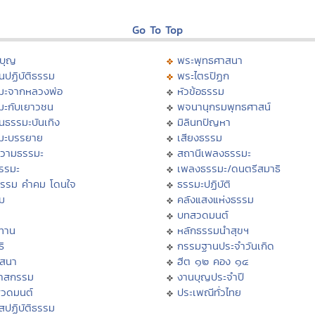
Go To Top
บุญ
พระพุทธศาสนา
นปฏิบัติธรรม
พระไตรปิฏก
มะจากหลวงพ่อ
หัวข้อธรรม
มะกับเยาวชน
พจนานุกรมพุทธศาสน์
นธรรมะบันเทิง
มิลินทปัญหา
มะบรรยาย
เสียงธรรม
วามธรรมะ
สถานีเพลงธรรมะ
ธรรมะ
เพลงธรรมะ/ดนตรีสมาธิ
ธรรม คำคม โดนใจ
ธรรมะปฏิบัติ
ม
คลังแสงแห่งธรรม
บทสวดมนต์
ทาน
หลักธรรมนำสุขฯ
ิ
กรรมฐานประจำวันเกิด
สสนา
ฮีต ๑๒ คอง ๑๔
วาสกรรม
งานบุญประจำปี
สวดมนต์
ประเพณีทั่วไทย
สปฏิบัติธรรม