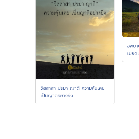
อพฺยาป
เบียด
วิสฺสาสา ปรมา ญาติ ความคุ้นเคย
เป็นญาติอย่างยิ่ง