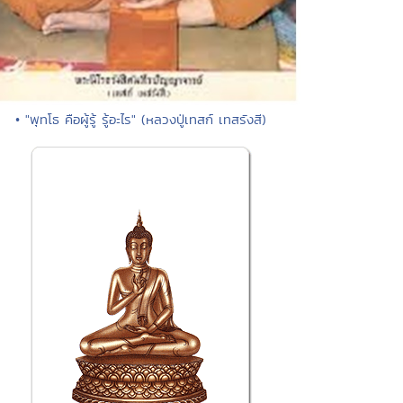
• "พุทโธ คือผู้รู้ รู้อะไร" (หลวงปู่เทสก์ เทสรังสี)