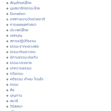
สัญลักษณ์ไทย
มุมสมาชิกธรรมะไทย
Donation
เทศกาลงานวัดช่วยชาติ
การเผยแผ่ศาสนา
ประเพณีไทย
บอกบุญ
สถานปฏิบัติธรรม
ธรรมะจากหลวงพ่อ
ธรรมะกับเยาวชน
นิทานธรรมะบันเทิง
ธรรมะบรรยาย
บทความธรรมะ
กวีธรรมะ
คติธรรม คำคม โดนใจ
กรรม
ศีล
บุญทาน
สมาธิ
วิปัสสนา