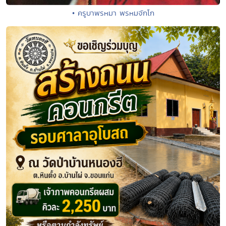
• ครูบาพรหมา พรหมจักโก