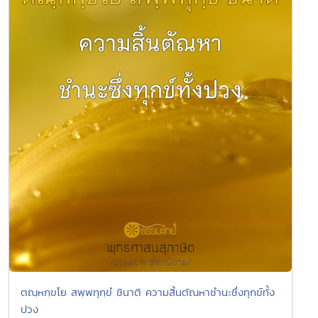
ตณฺหกฺขโย สพฺพทุกฺขํ ชินาติ ความสิ้นตัณหาชำนะซึ่งทุกข์ทั้ง
ปวง