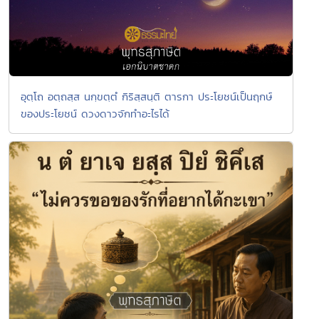
อุตฺโถ อตฺถสฺส นกฺขตฺตํ กิริสฺสนฺติ ตารกา ประโยชน์เป็นฤกษ์
ของประโยชน์ ดวงดาวจักทำอะไรได้