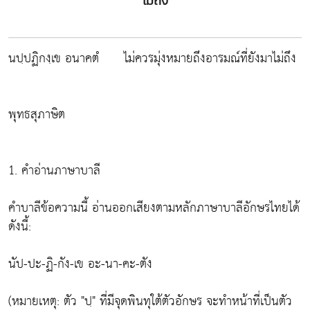
ไม่ถึง
นปฺปฏิกงฺเข อนาคตํ ไม่ควรมุ่งหมายถึงอารมณ์ที่ยังมาไม่ถึง
พุทธสุภาษิต
1. คำอ่านภาษาบาลี
คำบาลีข้อความนี้ อ่านออกเสียงตามหลักภาษาบาลีอักษรไทยได้
ดังนี้:
นัป-ปะ-ฏิ-กัง-เข อะ-นา-คะ-ตัง
(หมายเหตุ: ตัว "ปฺ" ที่มีจุดพินทุใต้ตัวอักษร จะทำหน้าที่เป็นตัว