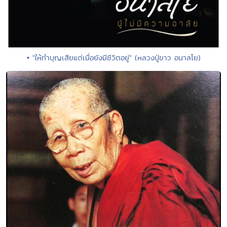
• "ให้ทำบุญเสียแต่เมื่อยังมีชีวิตอยู่" (หลวงปู่ขาว อนาลโย)