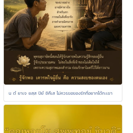
น ตํ ยาเจ ยสฺส ปิยํ ชิคึเส ไม่ควรขอของรักที่อยากได้กะเขา