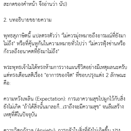
สะกดของคำหน้า จึงอ่านว่า นัป)
2. บทอธิบายขยายความ
พุทธสุภาษิตนี้ แปลตรงตัวว่า "ไม่ควรมุ่งหมายถึงอารมณ์ที่ยังมา
ไม่ถึง" หรือที่คุ้นหูกันในความหมายทั่วไปว่า "ไม่ควรฟุ้งซ่านหรือ
กังวลถึงอนาคตที่ยังมาไม่ถึง"
พระพุทธเจ้าไม่ได้ทรงห้ามการวางแผนชีวิตอย่างมีเหตุผลนะครับ
แต่ทรงเตือนสติเรื่อง "อาการของจิต" ที่ชอบปรุงแต่ง 2 ลักษณะ
คือ:
ความหวังเพลิน (Expectation): การเอาความสุขไปผูกไว้กับสิ่ง
ยังไม่เกิด "ถ้าได้สิ่งนั้นมาละก็...เราถึงจะมีความสุข" จนลืมสร้าง
เหตุที่ดีในปัจจุบัน
ความวิตกกังวล (Anxiety): การกลัวในสิ่งที่ยังไม่เกิดขึ้น ปรุง