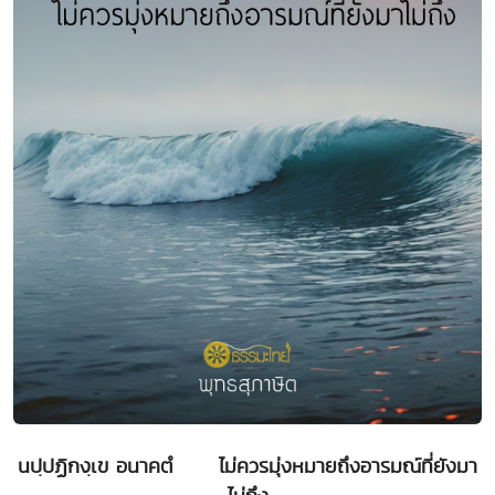
นปฺปฏิกงฺเข อนาคตํ ไม่ควรมุ่งหมายถึงอารมณ์ที่ยังมา