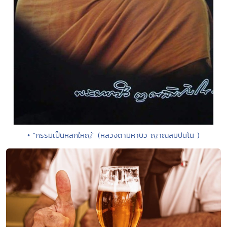
• "กรรมเป็นหลักใหญ่" (หลวงตามหาบัว ญาณสัมปันโน )