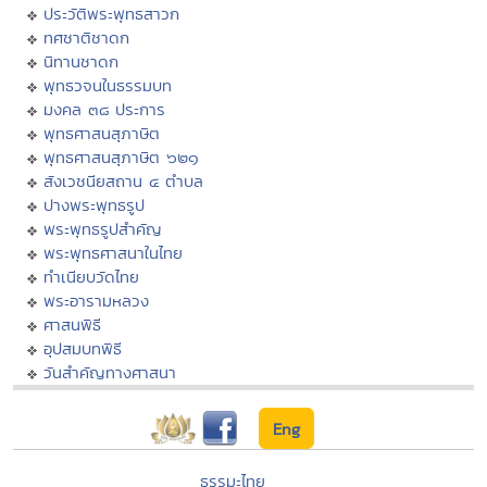
ประวัติพระพุทธสาวก
ทศชาติชาดก
นิทานชาดก
พุทธวจนในธรรมบท
มงคล ๓๘ ประการ
พุทธศาสนสุภาษิต
พุทธศาสนสุภาษิต ๖๒๑
สังเวชนียสถาน ๔ ตำบล
ปางพระพุทธรูป
พระพุทธรูปสำคัญ
พระพุทธศาสนาในไทย
ทำเนียบวัดไทย
พระอารามหลวง
ศาสนพิธี
อุปสมบทพิธี
วันสำคัญทางศาสนา
Eng
ธรรมะไทย