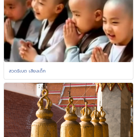
สวดธิเบต เสียงเด็ก