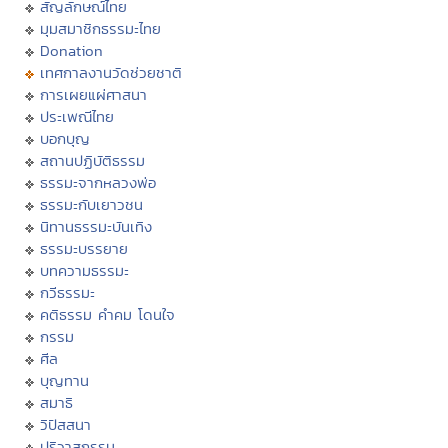
สัญลักษณ์ไทย
มุมสมาชิกธรรมะไทย
Donation
เทศกาลงานวัดช่วยชาติ
การเผยแผ่ศาสนา
ประเพณีไทย
บอกบุญ
สถานปฏิบัติธรรม
ธรรมะจากหลวงพ่อ
ธรรมะกับเยาวชน
นิทานธรรมะบันเทิง
ธรรมะบรรยาย
บทความธรรมะ
กวีธรรมะ
คติธรรม คำคม โดนใจ
กรรม
ศีล
บุญทาน
สมาธิ
วิปัสสนา
ปริวาสกรรม