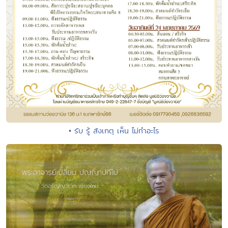
• รับ รู้ สังเกตุ เห็น ไม่ทำอะไร