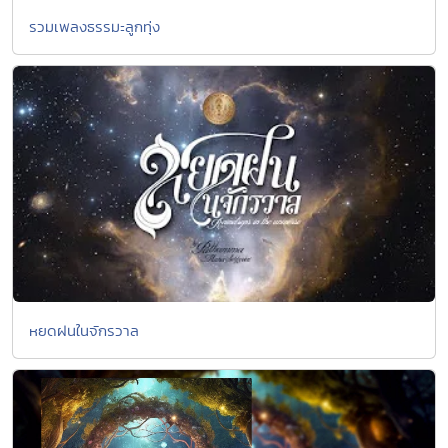
รวมเพลงธรรมะลูกทุ่ง
หยดฝนในจักรวาล