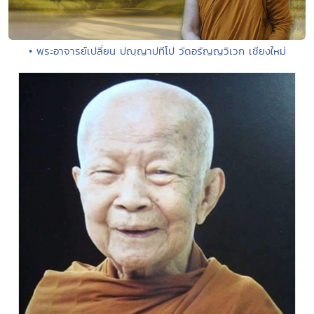
• พระอาจารย์เปลี่ยน ปญฺญาปทีโป วัดอรัญญวิเวก เชียงใหม่