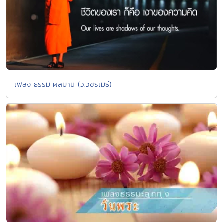
เพลง ธรรมะผลิบาน (ว.วชิรเมธี)