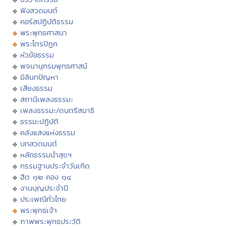
ฟังสวดมนต์
คอร์สปฏิบัติธรรม
พระพุทธศาสนา
พระไตรปิฏก
หัวข้อธรรม
พจนานุกรมพุทธศาสน์
มิลินทปัญหา
เสียงธรรม
สถานีเพลงธรรมะ
เพลงธรรมะ/ดนตรีสมาธิ
ธรรมะปฏิบัติ
คลังแสงแห่งธรรม
บทสวดมนต์
หลักธรรมนำสุขฯ
กรรมฐานประจำวันเกิด
ฮีต ๑๒ คอง ๑๔
งานบุญประจำปี
ประเพณีทั่วไทย
พระพุทธเจ้า
ภาพพระพุทธประวัติ