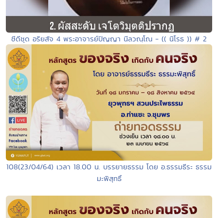
ซีดีชุด อริยสัจ 4 พระอาจารย์ปัญญา นีลวณฺโณ - (( นิโรธ )) # 2
108(23/04/64) เวลา 18.00 น. บรรยายธรรม โดย อ.ธรรมธีระ ธรรม
มะพิสุทธิ์