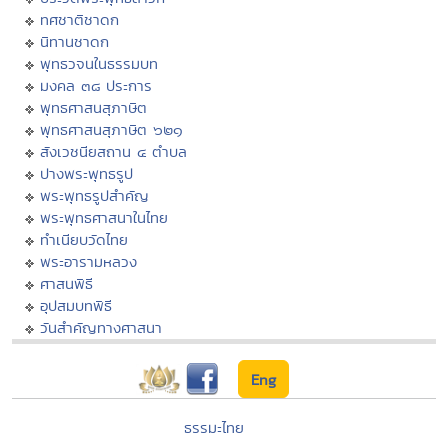
ทศชาติชาดก
นิทานชาดก
พุทธวจนในธรรมบท
มงคล ๓๘ ประการ
พุทธศาสนสุภาษิต
พุทธศาสนสุภาษิต ๖๒๑
สังเวชนียสถาน ๔ ตำบล
ปางพระพุทธรูป
พระพุทธรูปสำคัญ
พระพุทธศาสนาในไทย
ทำเนียบวัดไทย
พระอารามหลวง
ศาสนพิธี
อุปสมบทพิธี
วันสำคัญทางศาสนา
Eng
ธรรมะไทย