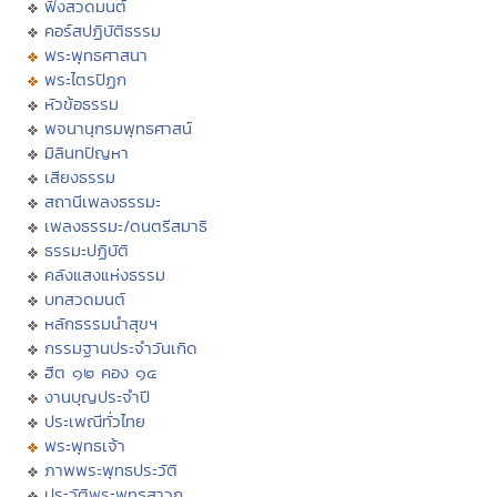
ฟังสวดมนต์
คอร์สปฏิบัติธรรม
พระพุทธศาสนา
พระไตรปิฏก
หัวข้อธรรม
พจนานุกรมพุทธศาสน์
มิลินทปัญหา
เสียงธรรม
สถานีเพลงธรรมะ
เพลงธรรมะ/ดนตรีสมาธิ
ธรรมะปฏิบัติ
คลังแสงแห่งธรรม
บทสวดมนต์
หลักธรรมนำสุขฯ
กรรมฐานประจำวันเกิด
ฮีต ๑๒ คอง ๑๔
งานบุญประจำปี
ประเพณีทั่วไทย
พระพุทธเจ้า
ภาพพระพุทธประวัติ
ประวัติพระพุทธสาวก