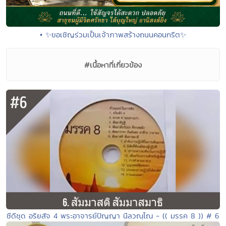
• ✨ขอเชิญร่วมเป็นเจ้าภาพสร้างถนนคอนกรีต✨
#เนื้อหาที่เกี่ยวข้อง
ซีดีชุด อริยสัจ 4 พระอาจารย์ปัญญา นีลวณฺโณ - (( มรรค 8 )) # 6