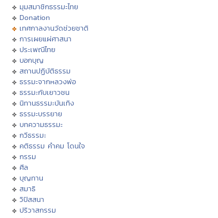
มุมสมาชิกธรรมะไทย
Donation
เทศกาลงานวัดช่วยชาติ
การเผยแผ่ศาสนา
ประเพณีไทย
บอกบุญ
สถานปฏิบัติธรรม
ธรรมะจากหลวงพ่อ
ธรรมะกับเยาวชน
นิทานธรรมะบันเทิง
ธรรมะบรรยาย
บทความธรรมะ
กวีธรรมะ
คติธรรม คำคม โดนใจ
กรรม
ศีล
บุญทาน
สมาธิ
วิปัสสนา
ปริวาสกรรม