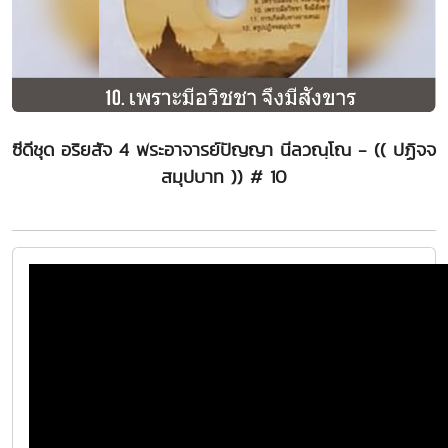
ซีดีชุด อริยสัจ 4 พระอาจารย์ปัญญา นีลวณฺโณ - (( ปฏิจจ
สมุปบาท )) # 10