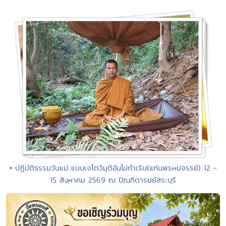
• ปฏิบัติธรรมวันแม่ แบบเจโตวิมุติอันไม่กำเริบ(แก่นพรหมจรรย์) 12 -
15 สิงหาคม 2569 ณ ปัณฑิตารมย์สระบุรี