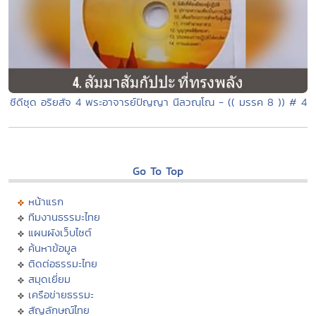
ซีดีชุด อริยสัจ 4 พระอาจารย์ปัญญา นีลวณฺโณ - (( มรรค 8 )) # 4
Go To Top
หน้าแรก
ทีมงานธรรมะไทย
แผนผังเว็บไซต์
ค้นหาข้อมูล
ติดต่อธรรมะไทย
สมุดเยี่ยม
เครือข่ายธรรมะ
สัญลักษณ์ไทย