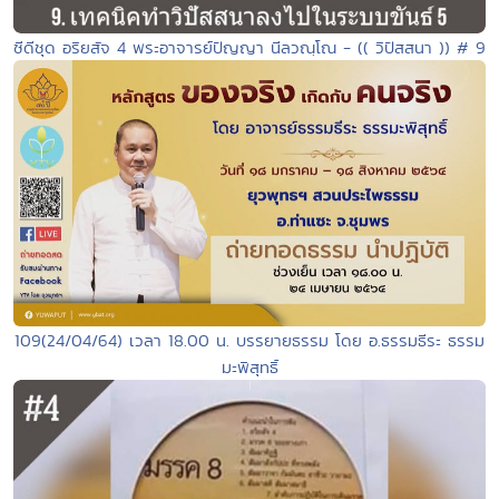
ซีดีชุด อริยสัจ 4 พระอาจารย์ปัญญา นีลวณฺโณ - (( วิปัสสนา )) # 9
109(24/04/64) เวลา 18.00 น. บรรยายธรรม โดย อ.ธรรมธีระ ธรรม
มะพิสุทธิ์