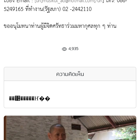
ไปยัง Email :
] โทร: 086-
[url]musikul_ao@hotmail.com[/url
5249165 ที่ทำงาน(รัฐสภา) 02 -2442110
ขออนุโมทนาท่านผู้มีจิตศรัทธาร่วมมหากุศลทุก ๆ ท่าน
4,935
ความคิดเห็น
��͹�����Ҥ��