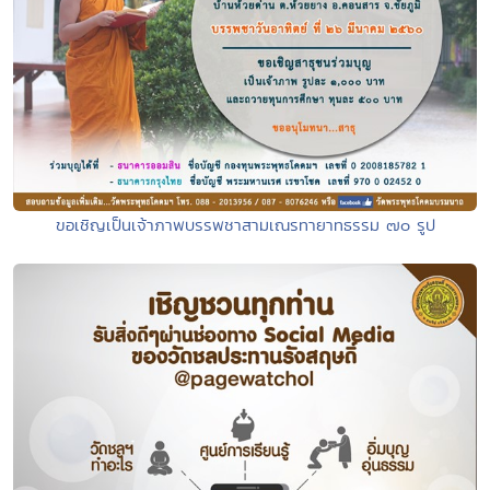
ขอเชิญเป็นเจ้าภาพบรรพชาสามเณรทายาทธรรม ๗๐ รูป