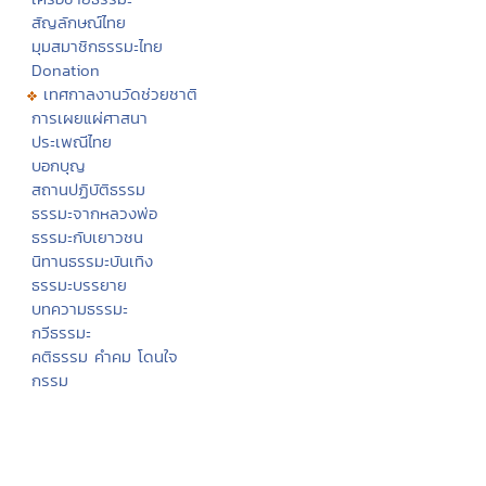
สัญลักษณ์ไทย
มุมสมาชิกธรรมะไทย
Donation
เทศกาลงานวัดช่วยชาติ
การเผยแผ่ศาสนา
ประเพณีไทย
บอกบุญ
สถานปฏิบัติธรรม
ธรรมะจากหลวงพ่อ
ธรรมะกับเยาวชน
นิทานธรรมะบันเทิง
ธรรมะบรรยาย
บทความธรรมะ
กวีธรรมะ
คติธรรม คำคม โดนใจ
กรรม
ศีล
บุญทาน
สมาธิ
วิปัสสนา