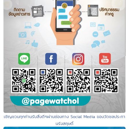
เชิญชวนทุกท่านรับสิ่งดีๆผ่านช่องทาง Social Media ของวัดชลประทา
นรังสฤษดิ์