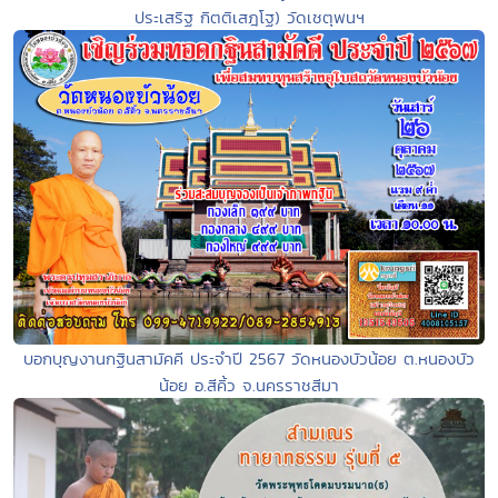
ประเสริฐ กิตติเสฎโฐ) วัดเชตุพนฯ
บอกบุญงานกฐินสามัคคี ประจำปี 2567 วัดหนองบัวน้อย ต.หนองบัว
น้อย อ.สีคิ้ว จ.นครราชสีมา