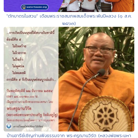
"ตักบาตรในสวน" เดือนพระราชสมภพสมเด็จพระพันปีหลวง (๑ ส.ค.
๒๕๖๓)
บ้านอารีย์เชิญท่านฟังธรรมจาก พระครูฌานวิรัต (หลวงพ่อพระมหา