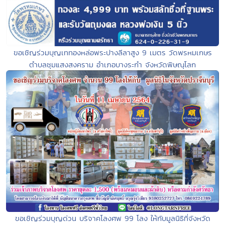
ขอเชิญร่วมบุญเททองหล่อพระปางลีลาสูง 9 เมตร วัดพรหมเกษร
ตำบลชุมแสงสงคราม อำเภอบางระกำ จังหวัดพิษณุโลก
ขอเชิญร่วมบุญด่วน บริจาคโลงศพ 99 โลง ให้กับมูลนิธิที่จังหวัด