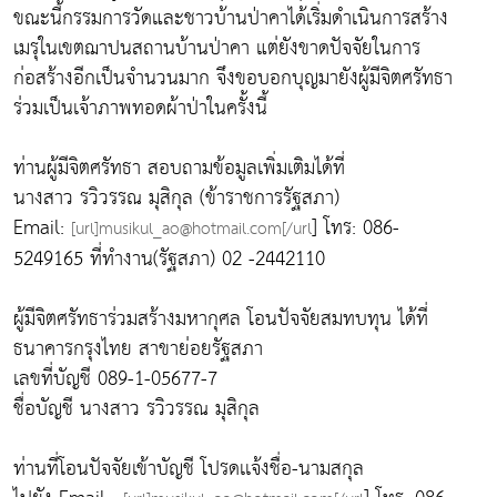
ขณะนี้กรรมการวัดและชาวบ้านป่าคาได้เริ่มดำเนินการสร้าง
เมรุในเขตฌาปนสถานบ้านป่าคา แต่ยังขาดปัจจัยในการ
ก่อสร้างอีกเป็นจำนวนมาก จึงขอบอกบุญมายังผู้มีจิตศรัทธา
ร่วมเป็นเจ้าภาพทอดผ้าป่าในครั้งนี้
ท่านผู้มีจิตศรัทธา สอบถามข้อมูลเพิ่มเติมได้ที่
นางสาว รวิวรรณ มุสิกุล (ข้าราชการรัฐสภา)
Email:
] โทร: 086-
[url]musikul_ao@hotmail.com[/url
5249165 ที่ทำงาน(รัฐสภา) 02 -2442110
ผู้มีจิตศรัทธาร่วมสร้างมหากุศล โอนปัจจัยสมทบทุน ได้ที่
ธนาคารกรุงไทย สาขาย่อยรัฐสภา
เลขที่บัญชี 089-1-05677-7
ชื่อบัญชี นางสาว รวิวรรณ มุสิกุล
ท่านที่โอนปัจจัยเข้าบัญชี โปรดเเจ้งชื่อ-นามสกุล