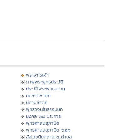
พระพุทธเจ้า
ภาพพระพุทธประวัติ
ประวัติพระพุทธสาวก
ทศชาติชาดก
นิทานชาดก
พุทธวจนในธรรมบท
มงคล ๓๘ ประการ
พุทธศาสนสุภาษิต
พุทธศาสนสุภาษิต ๖๒๑
สังเวชนียสถาน ๔ ตำบล