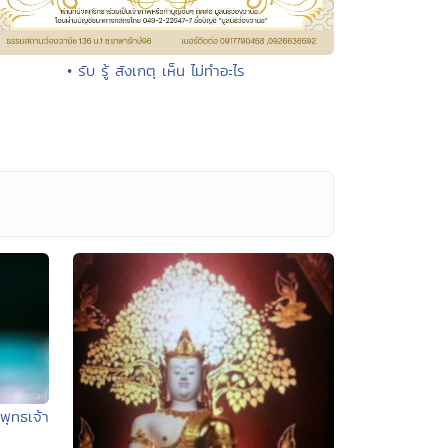
• รับ รู้ สังเกตุ เห็น ไม่ทำอะไร
พุทธเจ้า