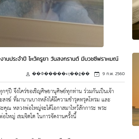
นงานประจำปี ไหว้ครูยา วันสงกรานต์ มีบวชชีพราหมณ์
��Ф�����ءҭ��ǧ��
9 ก.พ. 2560
ทุกๆปี จึงใคร่ขอเชิญศิษยานุศิษย์ทุกท่าน ร่วมกันเป็นเจ้า
ระสงฆ์ ที่มานานบางหลังได้มีความชำรุดทรุดโทรม และ
ระคุณ หลวงพ่อใหญ่จะได้โอกาสมาไหว้สักการะ พระ
หญ่ เขมฺจิตโต ในการจัดงานครั้งนี้