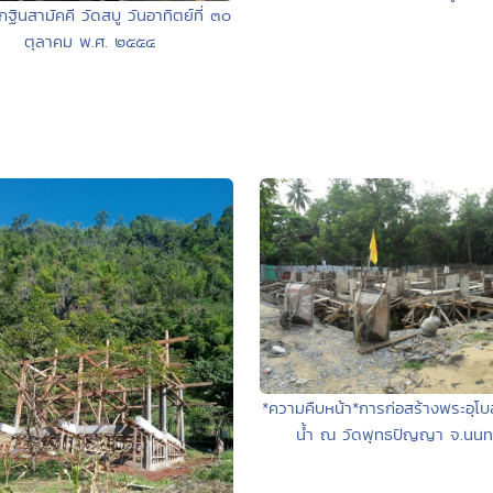
ฐินสามัคคี วัดสบู วันอาทิตย์ที่ ๓๐
ตุลาคม พ.ศ. ๒๕๕๔
*ความคืบหน้า*การก่อสร้างพระอุโ
น้ำ ณ วัดพุทธปัญญา จ.นนทบ