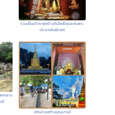
ร่วมเป็นเจ้าภาพสร้างต้นโพธิ์ทองหลังพระ
ประธานในอุโบสถ
บสถกลาง
ุรี
เชิญร่วมสร้างบุญบารมี