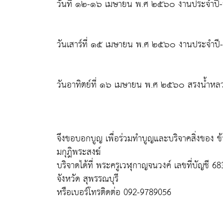
วันที่ ๑๒-๑๖ เมษายน พ.ศ ๒๕๖๐ งานประจำปี-ร
วันเสาร์ที่ ๑๕ เมษายน พ.ศ ๒๕๖๐ งานประจำปี
วันอาทิตย์ที่ ๑๖ เมษายน พ.ศ ๒๕๖๐ สรงน้ำหล
จึงขอบอกบูญ เพื่อร่วมทำบูญและบริจาคสิ่งของ ข้
มกุฎิพระสงฆ์
บริจาดได้ที่ พระครูเวฬุกาญจนวงค์ เลขที่บัญชี
จังหวัด สุพรรณบุรี
หรือเบอร์โทรติดต่อ 092-9789056