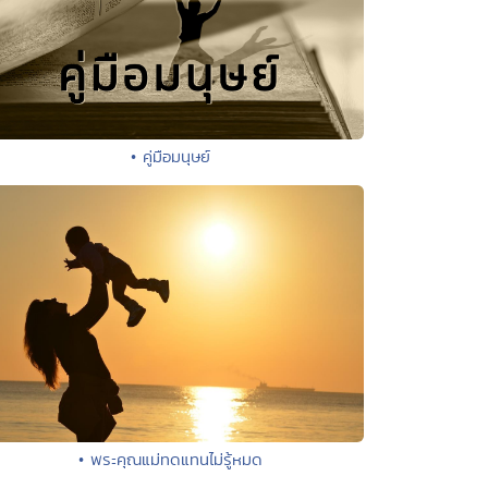
• คู่มือมนุษย์
• พระคุณแม่ทดแทนไม่รู้หมด