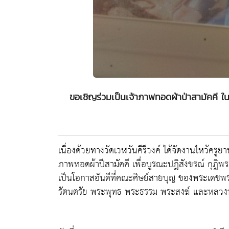
ขอเชิญร่วมเป็นเจ้าภาพทอดผ้าป่าสามัคคี ใ
เนื่องด้วยทางวัดเวฬวันคีรีวงค์ ได้จัดงานไหว้ครูยา
ภาพทอดผ้าปีสามัคคี เพื่อบูรณะปฎิสังขรณ์ กุฎิพ
เป็นโอกาสอันดีที่คณะศิษย์สายบุญ ของพระเดชพ
รัตนตรัย พระพุทธ พระธรรม พระสงฆ์ และหลวงพ่อใ