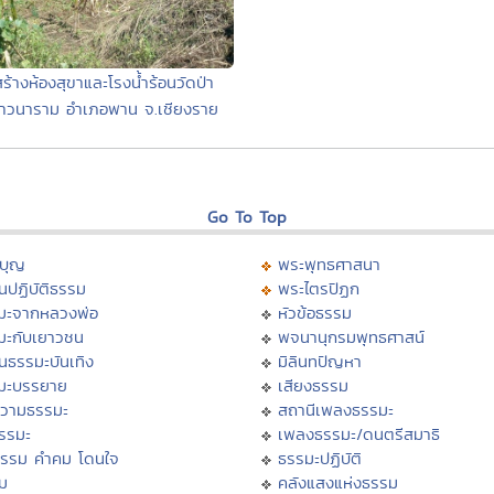
สร้างห้องสุขาและโรงน้ำร้อนวัดป่า
าวนาราม อำเภอพาน จ.เชียงราย
Go To Top
บุญ
พระพุทธศาสนา
นปฏิบัติธรรม
พระไตรปิฏก
มะจากหลวงพ่อ
หัวข้อธรรม
มะกับเยาวชน
พจนานุกรมพุทธศาสน์
นธรรมะบันเทิง
มิลินทปัญหา
มะบรรยาย
เสียงธรรม
วามธรรมะ
สถานีเพลงธรรมะ
ธรรมะ
เพลงธรรมะ/ดนตรีสมาธิ
ธรรม คำคม โดนใจ
ธรรมะปฏิบัติ
ม
คลังแสงแห่งธรรม