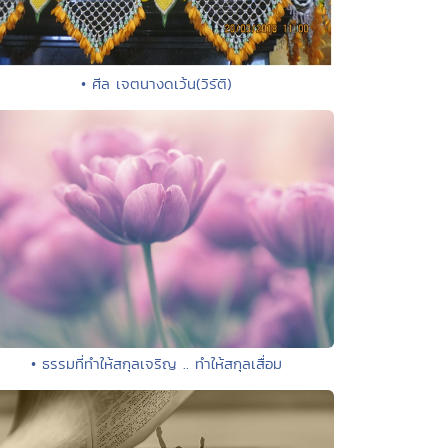
• ศีล เจตนางดเว้น(วิรัติ)
• ธรรมที่ทำให้สกุลเจริญ .. ทำให้สกุลเสื่อม