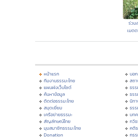
ร่วม
เมตต
หน้าแรก
บอก
ทีมงานธรรมะไทย
สถา
แผนผังเว็บไซต์
ธรร
ค้นหาข้อมูล
ธรร
ติดต่อธรรมะไทย
นิทา
สมุดเยี่ยม
ธรร
เครือข่ายธรรมะ
บทค
สัญลักษณ์ไทย
กวี
มุมสมาชิกธรรมะไทย
คติ
Donation
กรร