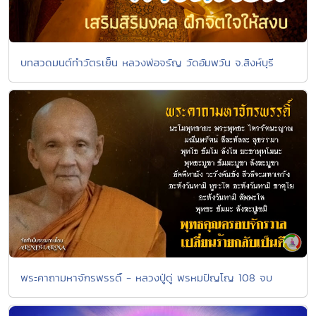
บทสวดมนต์ทำวัตรเย็น หลวงพ่อจรัญ วัดอัมพวัน จ.สิงห์บุรี
พระคาถามหาจักรพรรดิ์ - หลวงปู่ดู่ พรหมปัญโญ 108 จบ