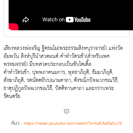
เสียงหลวงพ่อจรัญ ฐิตธมฺโม(พระธรรมสิงหบุราจารย์) แห่งวัด
อัมพวัน สิงห์บุรีนำสวดมนต์ คำทำวัตรเช้า(สำหรับเพศ
พรหมจรรย์) มีบทสวดประกอบเป็นซับไตเติ้ล
คำทำวัตรเช้า, ปุพพภาคนมการ, พุทธาภิถุติ, ธัมมาภิถุติ,
สังฆาภิถุติ, รตนัตตยัปปณามคาถา, ตังขณิกปัจจเวกขณวิธี,
ธาตุปฏิกูลปัจจเวกขณวิธี, ปัตติทานคาถา และกราบพระ
รัตนตรัย.
ที่มา :
https://www.youtube.com/watch?v=hoEAwEa5u74