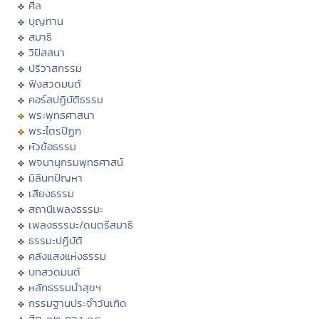
ศีล
บุญทาน
สมาธิ
วิปัสสนา
ปริวาสกรรม
ฟังสวดมนต์
คอร์สปฏิบัติธรรม
พระพุทธศาสนา
พระไตรปิฏก
หัวข้อธรรม
พจนานุกรมพุทธศาสน์
มิลินทปัญหา
เสียงธรรม
สถานีเพลงธรรมะ
เพลงธรรมะ/ดนตรีสมาธิ
ธรรมะปฏิบัติ
คลังแสงแห่งธรรม
บทสวดมนต์
หลักธรรมนำสุขฯ
กรรมฐานประจำวันเกิด
ฮีต ๑๒ คอง ๑๔