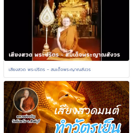
เสียงสวด พระปริตร - สมเด็จพระญาณสังวร