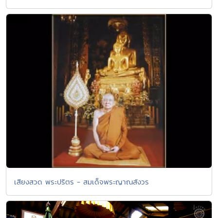
เสียงสวด พระปริตร - สมเด็จพระญาณสังวร