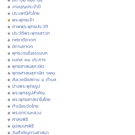
งานบุญประจำปี
ประเพณีทั่วไทย
พระพุทธเจ้า
ภาพพระพุทธประวัติ
ประวัติพระพุทธสาวก
ทศชาติชาดก
นิทานชาดก
พุทธวจนในธรรมบท
มงคล ๓๘ ประการ
พุทธศาสนสุภาษิต
พุทธศาสนสุภาษิต ๖๒๑
สังเวชนียสถาน ๔ ตำบล
ปางพระพุทธรูป
พระพุทธรูปสำคัญ
พระพุทธศาสนาในไทย
ทำเนียบวัดไทย
พระอารามหลวง
ศาสนพิธี
อุปสมบทพิธี
วันสำคัญทางศาสนา