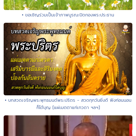
• ขอเชิญร่วมเป็นเจ้าภาพบูรณะปิดทองพระประธาน
• บทสวดเจริญพระพุทธมนต์พระปริตร - สวดทุกวันยิ่งดี ฟังก่อนนอน
ก็ได้บุญ [แผ่เมตตาแก่เทวดา ฯลฯ]