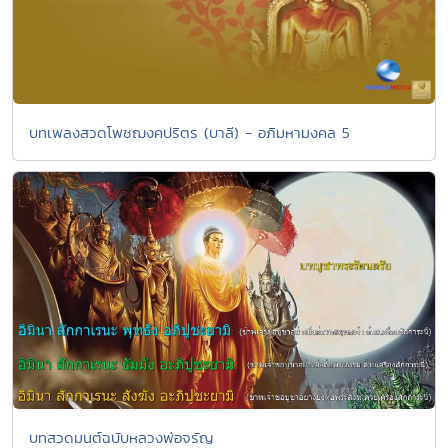
บทเพลงสวดโพชฌงคปริตร (บาลี) - อภิมหามงคล 5
บทสวดมนต์ฉบับหลวงพ่อจรัญ