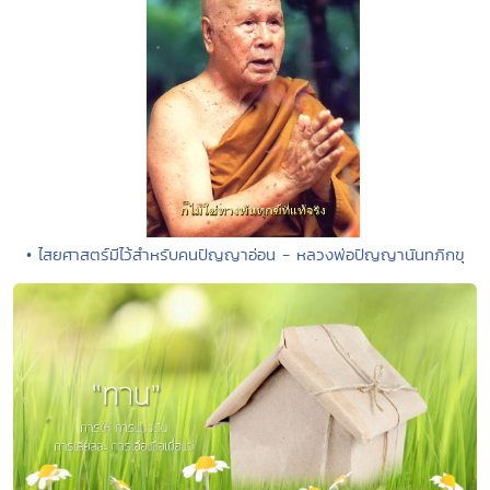
• ไสยศาสตร์มีไว้สำหรับคนปัญญาอ่อน - หลวงพ่อปัญญานันทภิกขุ