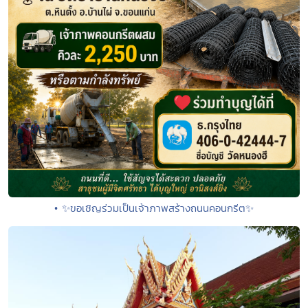
• ✨ขอเชิญร่วมเป็นเจ้าภาพสร้างถนนคอนกรีต✨