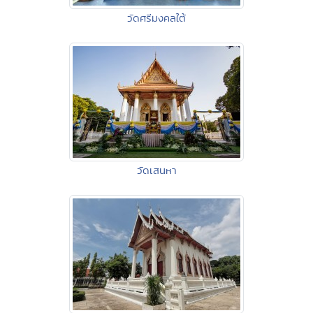
วัดศรีมงคลใต้
วัดเสนหา