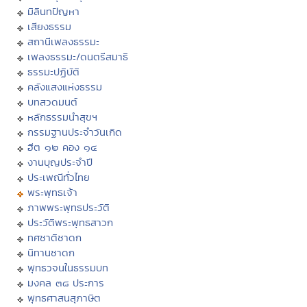
มิลินทปัญหา
เสียงธรรม
สถานีเพลงธรรมะ
เพลงธรรมะ/ดนตรีสมาธิ
ธรรมะปฏิบัติ
คลังแสงแห่งธรรม
บทสวดมนต์
หลักธรรมนำสุขฯ
กรรมฐานประจำวันเกิด
ฮีต ๑๒ คอง ๑๔
งานบุญประจำปี
ประเพณีทั่วไทย
พระพุทธเจ้า
ภาพพระพุทธประวัติ
ประวัติพระพุทธสาวก
ทศชาติชาดก
นิทานชาดก
พุทธวจนในธรรมบท
มงคล ๓๘ ประการ
พุทธศาสนสุภาษิต