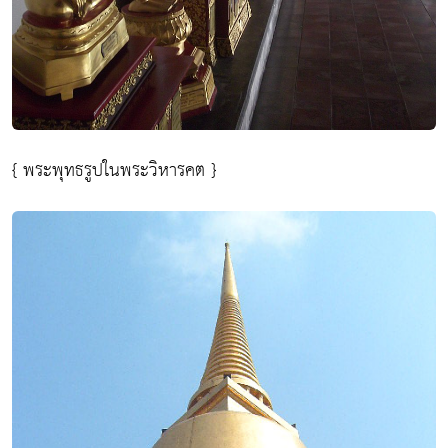
{ พระพุทธรูปในพระวิหารคต }