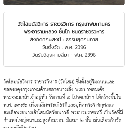
วัดโสมนัสวิหาร ราชวรวิหาร กรุงเทพมหานคร
พระอารามหลวง ชั้นโท ชนิดราชวรวิหาร
สังกัดคณะสงฆ์ : ธรรมยุติกนิกาย
วันตั้งวัด : พ.ศ. 2396
วันรับวิสุงคามสีมา : พ.ศ. 2396
วัดโสมนัสวิหาร ราชวรวิหาร (วัดโสม) ซึ่งตั้งอยู่ริมถนนและ
คลองผดุงกรุงเกษมด้านตลาดนางเลิ้ง พระบาทสมเด็จ
พระจอมเกล้าเจ้าอยู่หัว รัชกาลที่ ๔ โปรดเกล้าฯ ให้สร้างขึ้นใน
พ.ศ. ๒๓๙๖ เพื่อเฉลิมพระเกียรติและอุทิศพระราชกุศลแด่
สมเด็จพระนางเจ้าโสมนัสวัฒนาวดี พระบรมราชเทวี เป็นวัดที่มี
กำแพงใหญ่หนาและสูงล้อมรอบ มีเสมา ๒ ชั้น เช่นเดียวกับวัด