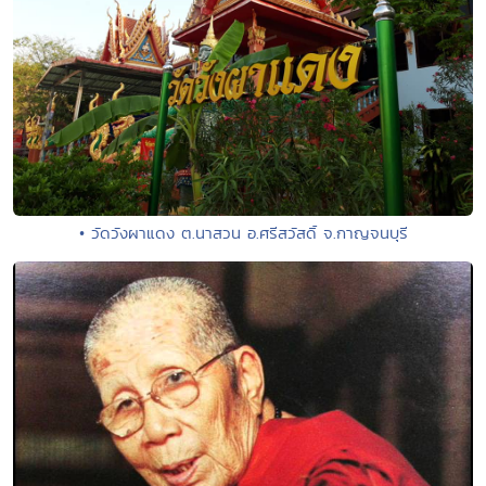
• วัดวังผาแดง ต.นาสวน อ.ศรีสวัสดิ์ จ.กาญจนบุรี