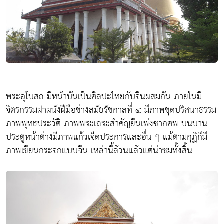
พระอุโบสถ มีหน้าบันเป็นศิลปะไทยกับจีนผสมกัน ภายในมี
จิตรกรรมฝาผนังฝีมือช่างสมัยรัชกาลที่ ๔ มีภาพชุดปริศนาธรรม
ภาพพุทธประวัติ ภาพพระเถระสำคัญยืนเพ่งซากศพ บนบาน
ประตูหน้าต่างมีภาพแก้วเจ็ดประการและอื่น ๆ แม้ตามกุฏิก็มี
ภาพเขียนกระจกแบบจีน เหล่านี้ล้วนแล้วแต่น่าชมทั้งสิ้น