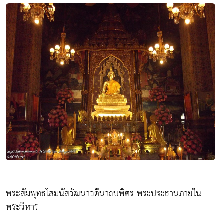
พระสัมพุทธโสมนัสวัฒนาวดีนาถบพิตร พระประธานภายใน
พระวิหาร