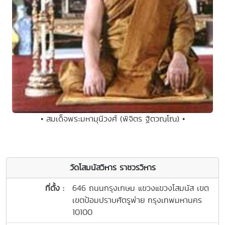
• สมเด็จพระมหามุนีวงศ์ (พิจิตร ฐิตวณฺโณ) •
วัดโสมนัสวิหาร ราชวรวิหาร
ที่ตั้ง :
646 ถนนกรุงเกษม แขวงแขวงโสมนัส เขต
เขตป้อมปราบศัตรูพ่าย กรุงเทพมหานคร
10100