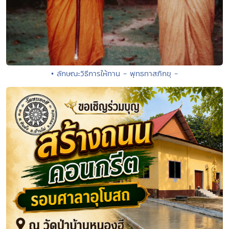
• ลักษณะวิธีการให้ทาน - พุทธทาสภิกขุ -