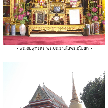
• พระสัมพุทธสิริ พระประธานในพระอุโบสถ •