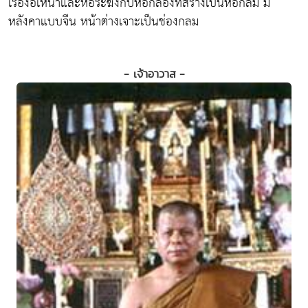
เรื่องอิเหนาและหอระฆังกับหอกลองที่สร้างเป็นหอกลม มี
หลังคาแบบจีน หน้าต่างเจาะเป็นช่องกลม
- เจ้าอาวาส -