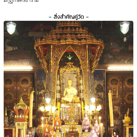
มกุฎกษัตริยาราม
- สิ่งสำคัญคู่วัด -