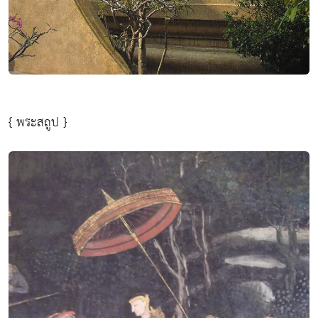
{ พระสถูป }