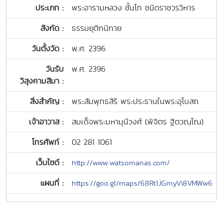
ประเภท :
พระอารามหลวง ชั้นโท ชนิดราชวรวิหาร
สังกัด :
ธรรมยุติกนิกาย
วันตั้งวัด :
พ.ศ. 2396
วันรับ
พ.ศ. 2396
วิสุงคามสีมา :
สิ่งสำคัญ :
พระสัมพุทธสิริ พระประธานในพระอุโบสถ
เจ้าอาวาส :
สมเด็จพระมหามุนีวงศ์ (พิจิตร ฐิตวณฺโณ)
โทรศัพท์ :
02 281 1061
เว็บไซต์ :
http://www.watsomanas.com/
แผนที่ :
https://goo.gl/maps/68Rt1JGmyVi8VMWw6