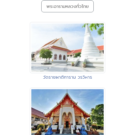
พระอารามหลวงทั่วไทย
วัดราชผาติการาม วรวิหาร