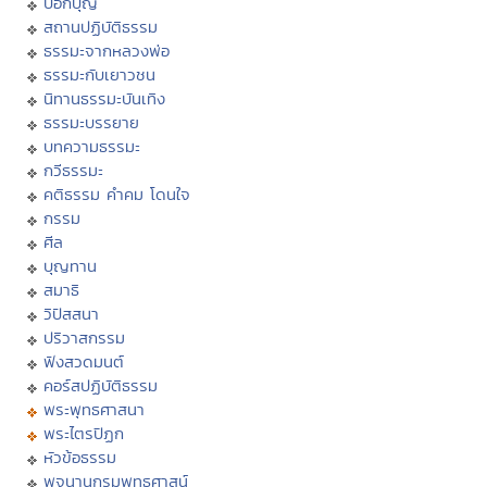
บอกบุญ
สถานปฏิบัติธรรม
ธรรมะจากหลวงพ่อ
ธรรมะกับเยาวชน
นิทานธรรมะบันเทิง
ธรรมะบรรยาย
บทความธรรมะ
กวีธรรมะ
คติธรรม คำคม โดนใจ
กรรม
ศีล
บุญทาน
สมาธิ
วิปัสสนา
ปริวาสกรรม
ฟังสวดมนต์
คอร์สปฏิบัติธรรม
พระพุทธศาสนา
พระไตรปิฏก
หัวข้อธรรม
พจนานุกรมพุทธศาสน์