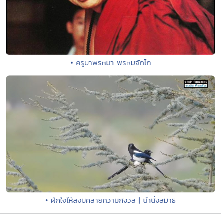
• ครูบาพรหมา พรหมจักโก
• ฝึกใจให้สงบคลายความกังวล | นำนั่งสมาธิ