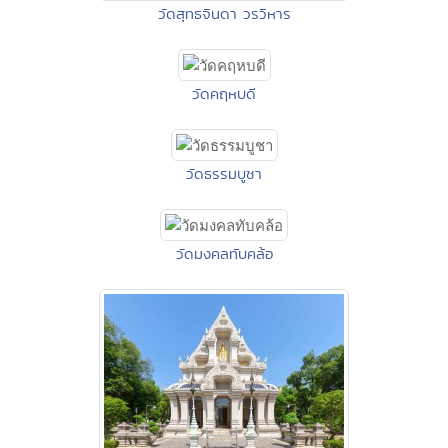
วัดสุทธจินดา วรวิหาร
วัดคฤหบดี
วัดธรรมบูชา
วัดมงคลทับคล้อ