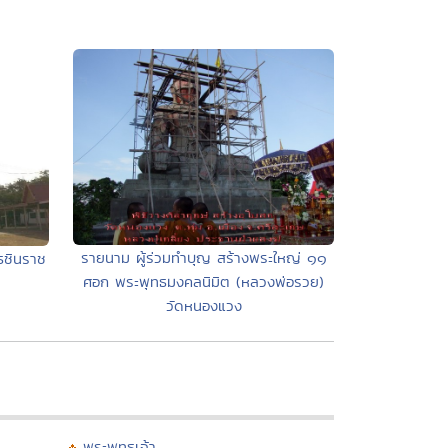
รายนาม ผู้ร่วมทำบุญ สร้างพระใหญ่ ๑๑
ธชินราช
ศอก พระพุทธมงคลนิมิต (หลวงพ่อรวย)
วัดหนองแวง
พระพุทธเจ้า