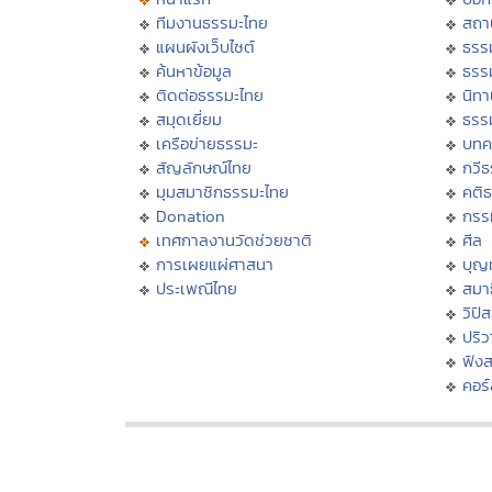
ทีมงานธรรมะไทย
สถา
แผนผังเว็บไซต์
ธรร
ค้นหาข้อมูล
ธรร
ติดต่อธรรมะไทย
นิทา
สมุดเยี่ยม
ธรร
เครือข่ายธรรมะ
บทค
สัญลักษณ์ไทย
กวี
มุมสมาชิกธรรมะไทย
คติ
Donation
กรร
เทศกาลงานวัดช่วยชาติ
ศีล
การเผยแผ่ศาสนา
บุญ
ประเพณีไทย
สมาธ
วิปั
ปริ
ฟัง
คอร์