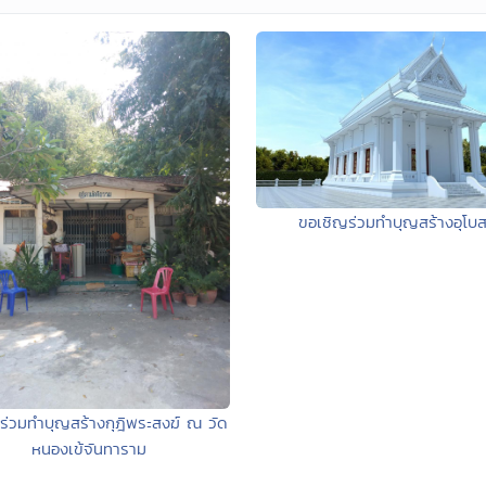
ขอเชิญร่วมทำบุญสร้างอุโบ
ร่วมทำบุญสร้างกุฎิพระสงฆ์ ณ วัด
หนองเข้จันทาราม