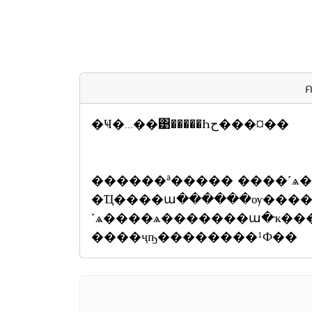
ค
�Ҹ�...��͹�����Һح���¤��
������ª����� ����˹ѧ
�Ҵ����ա������ѹ����
˹ѧ����ѧ�������ա�ҡ��
����ҷҧ��������¹Ф��