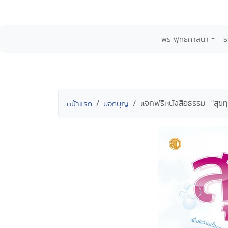
พระพุทธศาสนา
ธ
แจกฟรีหนังสือธรรมะ "สุขท
หน้าแรก
บอกบุญ