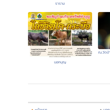
ราราม
ณ.วัดป
บอกบุญ
หน้าแรก
บอก