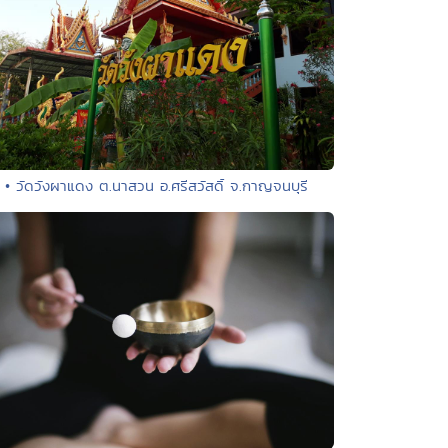
• วัดวังผาแดง ต.นาสวน อ.ศรีสวัสดิ์ จ.กาญจนบุรี