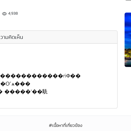
4,938
วามคิดเห็น
�������������ǹФ��
�Ѻ˹ѧ���
� �����ʹ��駪
#เนื้อหาที่เกี่ยวข้อง