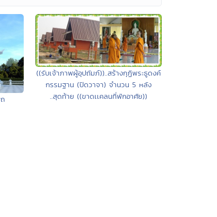
((รับเจ้าภาพผู้อุปถัมภ์))..สร้างกุฏิพระธูดงค์
กรรมฐาน (ปิดวาจา) จำนวน 5 หลัง
..สุดท้าย ((ขาดเเคลนที่พักอาศัย))
สถ