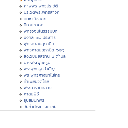
ภาพพระพุทธประวัติ
ประวัติพระพุทธสาวก
ทศชาติชาดก
นิทานชาดก
พุทธวจนในธรรมบท
มงคล ๓๘ ประการ
พุทธศาสนสุภาษิต
พุทธศาสนสุภาษิต ๖๒๑
สังเวชนียสถาน ๔ ตำบล
ปางพระพุทธรูป
พระพุทธรูปสำคัญ
พระพุทธศาสนาในไทย
ทำเนียบวัดไทย
พระอารามหลวง
ศาสนพิธี
อุปสมบทพิธี
วันสำคัญทางศาสนา