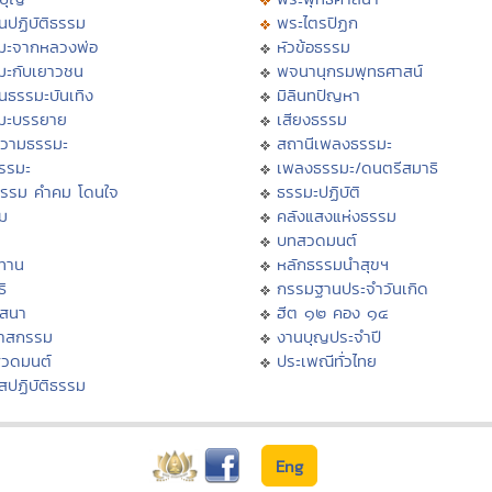
นปฏิบัติธรรม
พระไตรปิฏก
มะจากหลวงพ่อ
หัวข้อธรรม
มะกับเยาวชน
พจนานุกรมพุทธศาสน์
นธรรมะบันเทิง
มิลินทปัญหา
มะบรรยาย
เสียงธรรม
วามธรรมะ
สถานีเพลงธรรมะ
ธรรมะ
เพลงธรรมะ/ดนตรีสมาธิ
ธรรม คำคม โดนใจ
ธรรมะปฏิบัติ
ม
คลังแสงแห่งธรรม
บทสวดมนต์
ทาน
หลักธรรมนำสุขฯ
ิ
กรรมฐานประจำวันเกิด
สสนา
ฮีต ๑๒ คอง ๑๔
วาสกรรม
งานบุญประจำปี
สวดมนต์
ประเพณีทั่วไทย
สปฏิบัติธรรม
Eng