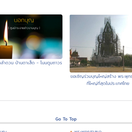
่าลำดวน บ้านตาเส็ด - โนนตูมถาวร
ขอเชิญร่วมบุญใหญ่สร้าง พระพุท
ที่ใหญ่ที่สุดในประเทศไทย
Go To Top
บุญ
พระพุทธศาสนา