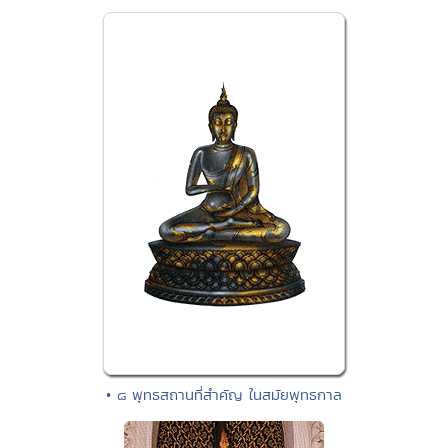
• ๘ พุทธสถานที่สำคัญ ในสมัยพุทธกาล