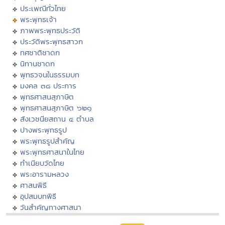
ประเพณีทั่วไทย
พระพุทธเจ้า
ภาพพระพุทธประวัติ
ประวัติพระพุทธสาวก
ทศชาติชาดก
นิทานชาดก
พุทธวจนในธรรมบท
มงคล ๓๘ ประการ
พุทธศาสนสุภาษิต
พุทธศาสนสุภาษิต ๖๒๑
สังเวชนียสถาน ๔ ตำบล
ปางพระพุทธรูป
พระพุทธรูปสำคัญ
พระพุทธศาสนาในไทย
ทำเนียบวัดไทย
พระอารามหลวง
ศาสนพิธี
อุปสมบทพิธี
วันสำคัญทางศาสนา