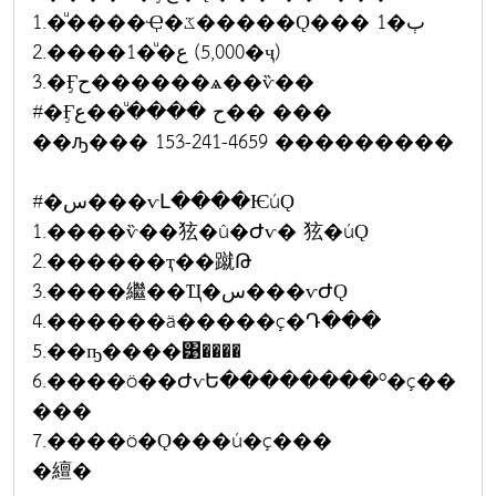
1.�ͧ����Ҿ�ػ�����Ǫ��� 1�ٻ
2.����1�ͧ�ع (5,000�ҷ)
3.�Ӻح������ѧ��ѷ��
#�Ӻح �����ͧ�ع�� ���
��ԡ��� 153-241-4659 ���������
#�س���ѵԼ����ѤúǪ
1.����ѷ��㹡�û�Ժѵ� 㹡�úǪ
2.������ҭ��蹴Թ
3.����繼��Ҵ�س���ѵԺǪ
4.������ä�����ç�Դ���
5.��ҧ����͹����
6.����ö��ԺѵԵ��������º�ç��
���
7.����ö�Ǫ���ú�ç���
�繵�