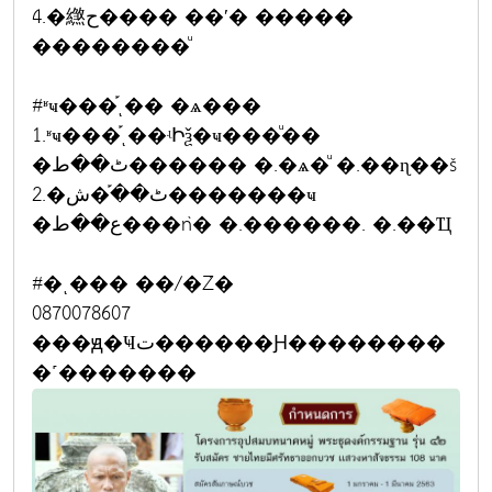
4.�繺ح���� ��ʹ� �����
��������ͧ
#ʶҹ���֡ͺ�� �ѧ���
1.ʶҹ���֡ͺ��ʵԻѯ�ҹ���ͧ��
�ٹ��ط������ �.�ѧ�ͧ �.��ɳ��š
2.�ٹ��֡�ش�������ҹ
�ع��ط���ǹ� �.������. �.��Ҵ
#�ͺ��� ��/�Ź�
0870078607
���ԭ�Ҹت������Ԩ��������
�˹�������