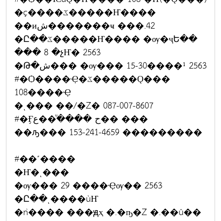
�ç����ػ�����Ҥ����
��иش�������ҹ ���.42
�Ը��ػ�����Ҥ���� �ѹ�ҷԵ��
��� 8 �չҤ� 2563
�Թ�ش��� �ѹ��� 15-30����¹ 2563
#�Ѻ����Ҿ�ػ�����Ǫ���
108����Ҿ
�ͺ��� ��/�Ź� 087-007-8607
#�Ӻح �����ͧ�ع�� ���
��ԡ��� 153-241-4659 ���������
#��˹����
�Ҥ�ͺ���
�ѹ��� 29 ����Ҿѹ�� 2563
�Ը��ͺ����ùҤ
�ǹ���� ���ԭҳ �.�ҧ�Ź �.��û��