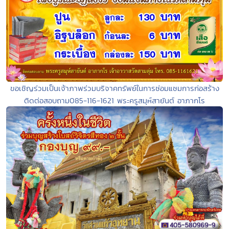
ขอเชิญร่วมเป็นเจ้าภาพร่วมบริจาคทรัพย์ในการซ่อมแซมการก่อสร้าง
ติดต่อสอบถาม085-116-1621 พระครูสมุห์สายันต์ อาภากโร