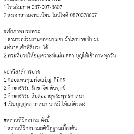
1.โทรสัมภาษ 087-007-8607
2.ส่งเอกสารลงทะเบียน ไลน์ไอดี 0870078607
#เจ้าภาพบวชพระ
1.สามารถร่วมงานขอขมา,มอบผ้าไตรบวช,ขิปผม
แห่นาค,เข้าพิธีบวช ได้
2.พระที่บวชให้อนุเคราะห์แผ่เมตตา บุญให้เจ้าภาพทุกวัน
#อานิสงส์การบวช
1.ตอบแทนคุณพ่อแม่,ญาติมิตร
2.ศึกษาธรรม รักษาจิต ดับทุกข์
3.ศึกษาธรรม สืบต่ออายุพระพุทธศาสนา
4.เป็นบุญกุศล วาสนา บารมี ให้แก่ตัวเอง
#สถานที่ฝึกอบรม ดังนี้
1.สถานที่ฝึกอบรมสติปัฏฐานเบื้องต้น