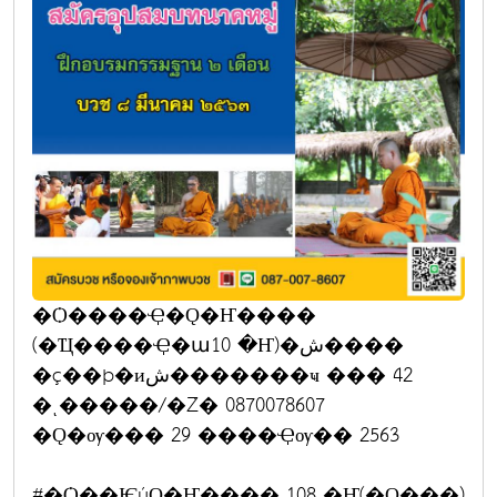
�Ѻ����Ҿ�Ǫ�Ҥ����
(�Ҵ����Ҿ�ա10 �Ҥ)�ش����
�ç��þ�иش�������ҹ ��� 42
�ͺ�����/�Ź� 0870078607
�Ǫ�ѹ��� 29 ����Ҿѹ�� 2563
#�Ѻ��ѤúǪ�Ҥ���� 108 �Ҥ(�Ǫ���)