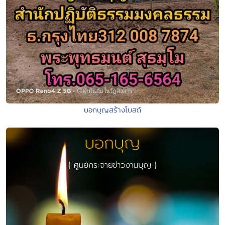
บอกบุญสร้างโบสถ์