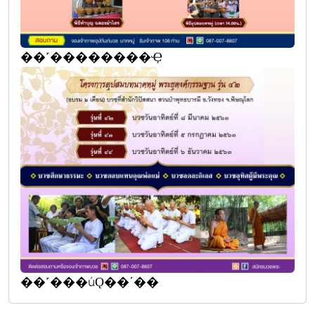
��˹��������Ҿ
��˹���úǪ��ʹ��