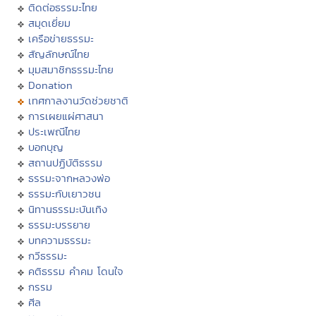
ติดต่อธรรมะไทย
สมุดเยี่ยม
เครือข่ายธรรมะ
สัญลักษณ์ไทย
มุมสมาชิกธรรมะไทย
Donation
เทศกาลงานวัดช่วยชาติ
การเผยแผ่ศาสนา
ประเพณีไทย
บอกบุญ
สถานปฏิบัติธรรม
ธรรมะจากหลวงพ่อ
ธรรมะกับเยาวชน
นิทานธรรมะบันเทิง
ธรรมะบรรยาย
บทความธรรมะ
กวีธรรมะ
คติธรรม คำคม โดนใจ
กรรม
ศีล