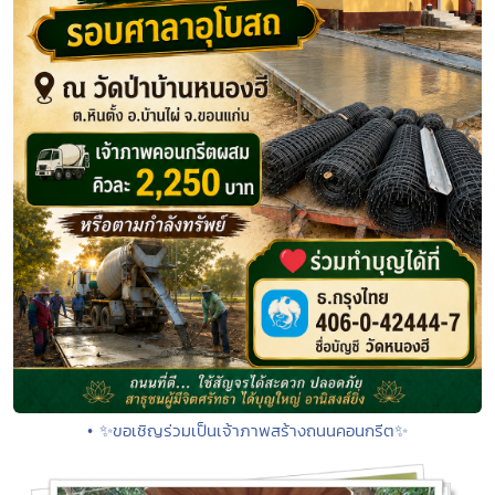
• ✨ขอเชิญร่วมเป็นเจ้าภาพสร้างถนนคอนกรีต✨