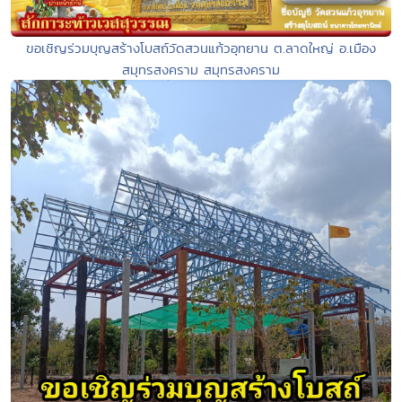
ขอเชิญร่วมบุญสร้างโบสถ์วัดสวนแก้วอุทยาน ต.ลาดใหญ่ อ.เมือง
สมุทรสงคราม สมุทรสงคราม