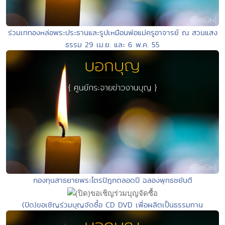
ร่วมเททองหล่อพระประธานและรูปเหมือนพ่อแม่ครูอาจารย์ ณ สวนแสง
ธรรม 29 เม.ย. และ 6 พ.ค. 55
กองทุนสาธยายพระไตรปิฎกตลอดปี ฉลองพุทธชยันตี
(ปิด)ขอเชิญร่วมบุญจัดซื้อ CD DVD เพื่อผลิตเป็นธรรมทาน