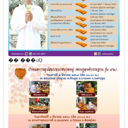
��˹���úǪ