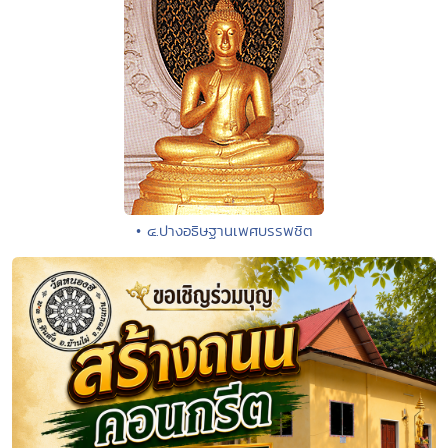
• ๔.ปางอธิษฐานเพศบรรพชิต