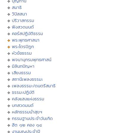
บุญทาน
สมาธิ
วิปัสสนา
ปริวาสกรรม
ฟังสวดมนต์
คอร์สปฏิบัติธรรม
พระพุทธศาสนา
พระไตรปิฏก
หัวข้อธรรม
พจนานุกรมพุทธศาสน์
มิลินทปัญหา
เสียงธรรม
สถานีเพลงธรรมะ
เพลงธรรมะ/ดนตรีสมาธิ
ธรรมะปฏิบัติ
คลังแสงแห่งธรรม
บทสวดมนต์
หลักธรรมนำสุขฯ
กรรมฐานประจำวันเกิด
ฮีต ๑๒ คอง ๑๔
งานบุญประจำปี