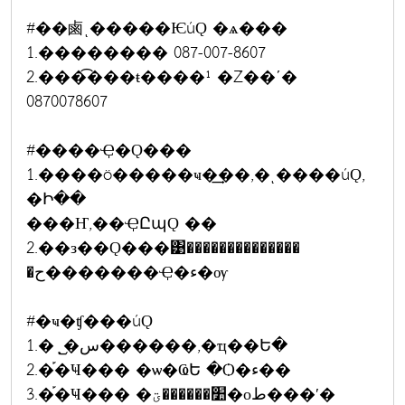
#��鹵ͺ�����ѤúǪ �ѧ���
1.�������� 087-007-8607
2.���͡���ŧ����¹ �Ź��ʹ�
0870078607
#����Ҿ�Ǫ���
1.����ö�����ҹ�͢��,�ͺ����úǪ,
�Ի��
���Ҥ,��ҾԸպǪ ��
2.��з��Ǫ���͹��������������
�ح�������Ҿ�ء�ѹ
#�ҹ�ʧ���úǪ
1.�ͺ᷹�س������,�ҵ��Ե�
2.�֡�Ҹ��� �ѡ�ҨԵ �Ѻ�ء��
3.�֡�Ҹ��� �׺������ؾ�оط���ʹ�