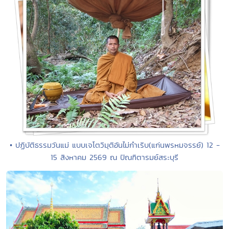
• ปฏิบัติธรรมวันแม่ แบบเจโตวิมุติอันไม่กำเริบ(แก่นพรหมจรรย์) 12 -
15 สิงหาคม 2569 ณ ปัณฑิตารมย์สระบุรี