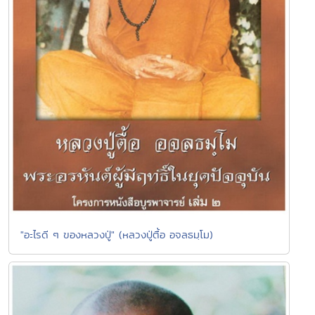
"อะไรดี ๆ ของหลวงปู่" (หลวงปู่ตื้อ อจลธมฺโม)