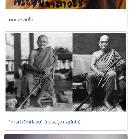
ผียักษ์กลับใจ
"การทำจิตให้สงบ" (หลวงปู่ชา สุภัทโท)