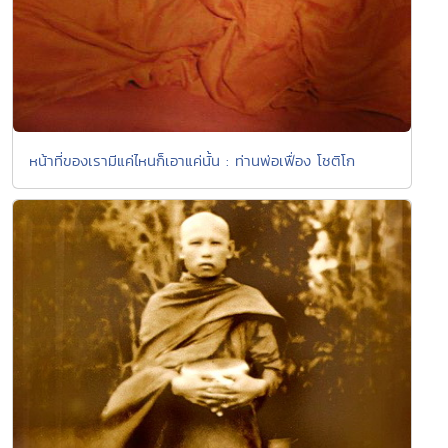
หน้าที่ของเรามีแค่ไหนก็เอาแค่นั้น : ท่านพ่อเฟื่อง โชติโก