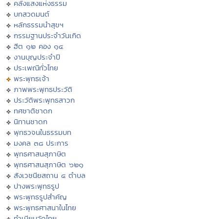
คลังแสงแห่งธรรม
บทสวดมนต์
หลักธรรมนำสุขฯ
กรรมฐานประจำวันเกิด
ฮีต ๑๒ คอง ๑๔
งานบุญประจำปี
ประเพณีทั่วไทย
พระพุทธเจ้า
ภาพพระพุทธประวัติ
ประวัติพระพุทธสาวก
ทศชาติชาดก
นิทานชาดก
พุทธวจนในธรรมบท
มงคล ๓๘ ประการ
พุทธศาสนสุภาษิต
พุทธศาสนสุภาษิต ๖๒๑
สังเวชนียสถาน ๔ ตำบล
ปางพระพุทธรูป
พระพุทธรูปสำคัญ
พระพุทธศาสนาในไทย
ทำเนียบวัดไทย