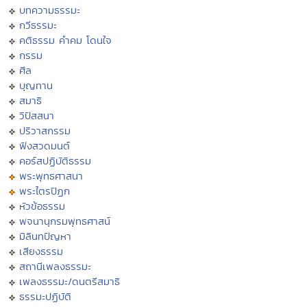
บทความธรรมะ
กวีธรรมะ
คติธรรม คำคม โดนใจ
กรรม
ศีล
บุญทาน
สมาธิ
วิปัสสนา
ปริวาสกรรม
ฟังสวดมนต์
คอร์สปฏิบัติธรรม
พระพุทธศาสนา
พระไตรปิฏก
หัวข้อธรรม
พจนานุกรมพุทธศาสน์
มิลินทปัญหา
เสียงธรรม
สถานีเพลงธรรมะ
เพลงธรรมะ/ดนตรีสมาธิ
ธรรมะปฏิบัติ