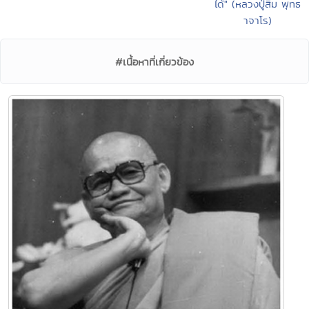
ได้" (หลวงปู่สิม พุทธ
าจาโร)
#เนื้อหาที่เกี่ยวข้อง