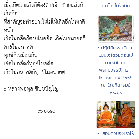
เมื่อเกิดมาแล้วก็ต้องตายอีก ตายแล้วก็
เท่าไหร่ไม่รู้หมด
เกิดอีก
ที่สำคัญจะทำอย่างไรไม่ให้เกิดอีกในชาติ
หน้า
เกิดในอดีตก็ตายในอดีต เกิดในอนาคตก็
ตายในอนาคต
• ปฏิบัติธรรมวันแม่
ทุกข์ก็เหมือนกัน
แบบเจโตวิมุติอันไม่
เกิดในอดีตก็ทุกข์ในอดีต
กำเริบ(แก่น
พรหมจรรย์) 12 -
เกิดในอนาคตก็ทุกข์ในอนาคต
15 สิงหาคม 2569
ณ ปัณฑิตารมย์
:: หลวงพ่อทูล ขิปปปัญโญ
สระบุรี
6,690
• "สอนตัวของเราให้