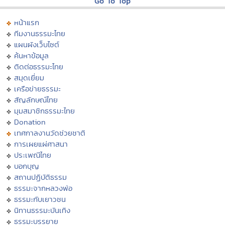
Go To Top
หน้าแรก
ทีมงานธรรมะไทย
แผนผังเว็บไซต์
ค้นหาข้อมูล
ติดต่อธรรมะไทย
สมุดเยี่ยม
เครือข่ายธรรมะ
สัญลักษณ์ไทย
มุมสมาชิกธรรมะไทย
Donation
เทศกาลงานวัดช่วยชาติ
การเผยแผ่ศาสนา
ประเพณีไทย
บอกบุญ
สถานปฏิบัติธรรม
ธรรมะจากหลวงพ่อ
ธรรมะกับเยาวชน
นิทานธรรมะบันเทิง
ธรรมะบรรยาย