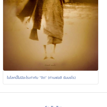
ในโลกนี้ไม่มีอะไรเท่ากับ "จิต" (ท่านพ่อลี ธัมมธโร)