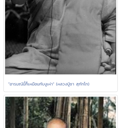
"อารมณ์นี้ก็เหมือนกับงูเห่า" (หลวงปู่ชา สุภัทโท)