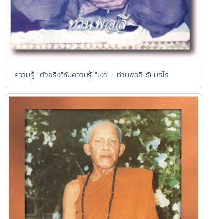
ความรู้ "ตัวจริง"กับความรู้ "เงา" : ท่านพ่อลี ธัมมธโร