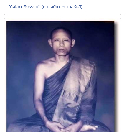
"ถึงโลก ถึงธรรม" (หลวงปู่เทสก์ เทสรังสี)