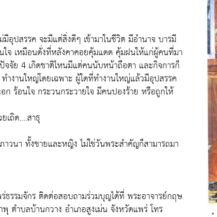
่มีอุปสรรค จะมีแต่สิ่งดีๆ เข้ามาในชีวิต มีอำนาจ บารมี
อนใจ เหมือนดั่งที่หลังคาคอยคุ้มแดด คุ้มฝนให้แก่ผู้คนที่มา
ัจจัย 4 เกิดชาติไหนมีแต่คนนับหน้าถือตา และกิจการก็
ี่ ทำงานใหญ่โดยเฉพาะ ผู้ใดที่ทำงานใหญ่แล้วมีอุปสรรค
้อนอก ร้อนใจ กระวนกระวายใจ มีคนปองร้าย หรือถูกให้
ยเถิด....สาธุ
การภาวนา ทั้งชายและหญิง ไม่ใช่วันพระสำคัญก็สามารถมา
แพร่ธรรมจักร ติดต่อสอบถามร่วมบุญได้ที่ พระอาจารย์กฤษ
้ำพุ ตำบลบ้านกวาง อำเภอสูงเม่น จังหวัดแพร่ โทร
•