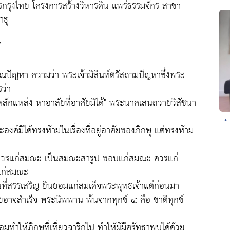
กรุงไทย โครงการสร้างวิหารดิน แพร่ธรรมจักร สาขา
าธุ
้
ปัญหา ความว่า พระเจ้ามิลินท์ตรัสถามปัญหาซึ่งพระ
ว่า
ป็นหลักแหล่ง หาอาลัยที่อาศัยมิได้" พระนาคเสนถวายวิสัชนา
•
องค์มิได้ทรงห้ามในเรื่องที่อยู่อาศัยของภิกษุ แต่ทรงห้าม
ือ สมควรแก่สมณะ เป็นสมณะสารูป ชอบแก่สมณะ ควรแก่
แก่สมณะ
ป็นที่สรรเสริญ ยินยอมแก่สมเด็จพระพุทธเจ้าแต่ก่อนมา
วายอาจสำเร็จ พระนิพพาน พ้นจากทุกข์ ๔ คือ ชาติทุกข์
ำให้ภิกษุที่เที่ยวจาริกไป ทำให้ผู้มีศรัทธาพบได้ด้วย