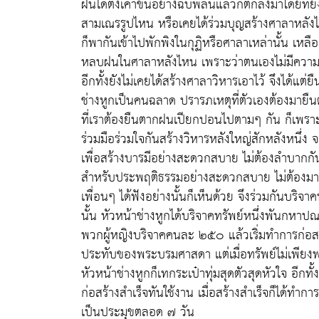
ฝนได้ตั้งเค้าขึ้นอย่างฉับพลันแล้วก็ตกลงมาโดยที่ยั
สามเณรรูปไหน หรือเคยได้ร่วมบุญสร้างศาลาหลังไ
ก็พากันเข้าไปพักพิงในกุฏิหรือศาลาเหล่านั้น เหลือ
หลบฝนในศาลาหลังไหน เพราะว่าตนเองไม่มีความคุ
อีกทั้งยังไม่เคยได้สร้างศาลาวิหารเอาไว้ จึงได้แ
ช่างหูกเป็นคนฉลาด ปรารภเหตุที่ตัวเองต้องมายืนตา
ที่เราต้องยืนตากฝนเปียกปอนไปตามๆ กัน ก็เพรา
ร่วมมือร่วมใจกันสร้างวิหารหลังใหญ่สักหลังหนึ่
เพื่อสร้างบารมีอย่างสะดวกสบาย ไม่ต้องลำบากกันอย่
สำหรับประพฤติธรรมอย่างสะดวกสบาย ไม่ต้องมายื
เพื่อนๆ ได้ฟังอย่างนั้นก็เห็นด้วย จึงร่วมกันบริ
นั้น หัวหน้าช่างหูกได้บริจาคทรัพย์หนึ่งพันกหา
พวกผู้หญิงบริจาคคนละ ๒๕๐ แล้วเริ่มทำการก่อสร้าง
ประทับของพระบรมศาสดา แต่เมื่อทรัพย์ไม่เพียง
หัวหน้าช่างหูกก็เทกระเป๋าทุ่มสุดตัวสุดหัวใจ อีกทั
ก่อสร้างสำเร็จทันใช้งาน เมื่อสร้างสำเร็จก็ได้ท
เป็นประมุขตลอด ๗ วัน