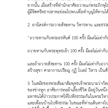
ยากนั้น เมื่อสร้างที่พำนักอาศัยถวายแก่พระภิกษุให
ผู้มีจิตศรัทธาปสาทะย่อมไปพบเพื่อทำบุญให้ทานได
2. อานิสงส์การถวายสังฆทาน วิหารทาน และธร
“ถวายทานกับพระอรหันต์ 100 ครั้ง มีผลไม่เท่ากั
ถวายทานกับพระพุทธเจ้า 100 ครั้ง มีผลไม่เท่ากั
และถ้าถวายสังฆทาน 100 ครั้ง มีผลไม่เท่ากับถวาย
สร้างสุขา ศาลาการเปรียญ กุฏิ โบสถ์ วิหาร เป็นต้
3. ในสมัยของพระสัมมาสัมพุทธเจ้าพระนามว่ากัสสป
ของช่างหูก อาศัยการทอผ้าเลี้ยงชีวิต มีอยู่วันหนึ่ง
มหาชนได้ป่าวประกาศให้ไปฟังธรรมกันในพระวิหาร กุ
และเพื่อนบ้านไปฟังธรรม ในขณะที่ท่านเดินทางไป