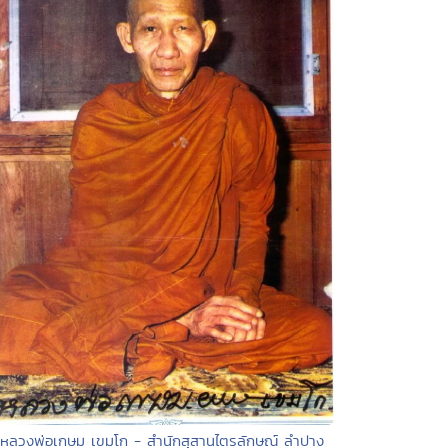
 หลวงพ่อเกษม เขมโก - สำนักสุสานไตรลักษณ์ ลำปาง