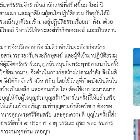
แพร่ธรรมจักร เป็นสำนักสงฆ์ที่สร้างขึ้นมาใหม่ ปี
ามเณร และญาติโยมผู้สนใจปฏิบัติธรรม ปัจจุบันได้มี
มถึงญาติโยมเข้ามาอยู่ปฏิบัติธรรมเรื่อยมา ทั้งมาด้วย
ีโบสถ์ วิหารไว้ให้พระสงฆ์ทำกิจของสงฆ์ และเป็นสถาน
ารจึงปรึกษาหารือ มีมติว่าจำเป็นจะต้องก่อสร้าง
่อสามารถรองรับพระภิกษุสงฆ์ และผู้ที่เข้ามาปฏิบัติธรรม
ห้ผู้มีจิตศรัทธาร่วมบุญสนับสนุนกิจพระพุทธศาสนาในครั้ง
มีปัจจัยมากมาย จึงดำเนินการก่อสร้างไปตามกำลัง จึงมีมติ
จึงได้คิดจัดสร้างวิหารดิน โดยใช้วัสดุที่ทำผนังเป็นดินใน
โครงสร้างเป็นเหล็ก และคอนกรีต โดยต้องใช้งบประมาณมาก
ห้กับผู้ใจบุญร่วมบุญสร้างวิหารในครั้งนี้ให้แล้วเสร็จ
ี้ให้แล้วเสร็จขอเชิญร่วมทำบุญตามกำลังศรัทธา ต้องขอ
ำนาจคุณพระศรีรัตนตรัย และคุณความดี บุญในครั้งนี้ส่ง
ุรพิธพรชัยทั้ง ๔ ประการ อายุ วรรณะ สุขะ พละ ธนสาร
าที่การงานทุกท่าน เทอญฯ