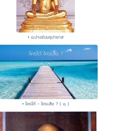
• ๘.ปางรับมธุปายาส
• ใครได้ - ใครเสีย ? ( ๑ )