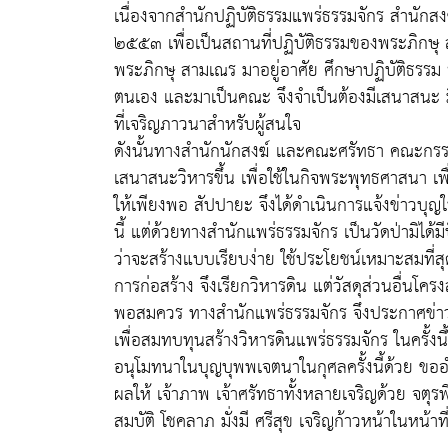
เนื่องจากสำนักปฏิบัติธรรมแพร่ธรรมจักร สำนักสงฆ์
๒๕๕๓ เพื่อเป็นสถานที่ปฏิบัติธรรมของพระภิกษุ ส
พระภิกษุ สามเณร มาอยู่อาศัย ศึกษาปฏิบัติธรรม รว
ตนเอง และมาเป็นคณะ จึงจำเป็นต้องมีเสนาสนะ ม
ที่เจริญภาวนาสำหรับผู้สนใจ
ดังนั้นทางสำนักนักสงฆ์ และคณะศรัทธา คณะกรรมก
เสนาสนะวิหารขึ้น เพื่อใช้ในกิจพระพุทธศาสนา เพื
ให้เพียงพอ สัปปายะ จึงได้ดำเนินการแจ้งข่าวบุญใ
นี้ แต่ด้วยทางสำนักแพร่ธรรมจักร เป็นวัดป่ามิได้
ว่าจะสร้างแบบเรียบง่าย ใช้ประโยชน์เหมาะสมที่สุด 
การก่อสร้าง จึงเรียกวิหารดิน แต่วัสดุส่วนอื่น
พอสมควร ทางสำนักแพร่ธรรมจักร จึงประกาศข่าวบุญใ
เพื่อสมทบทุนสร้างวิหารดินแพร่ธรรมจักร ในครั้งน
อนุโมทนาในบุญบุพพเจตนาในกุศลครั้งนี้ด้วย ขออ
ผลให้ เจ้าภาพ เจ้าศรัทธาทั้งหลายเจริญด้วย จต
สมบัติ โชคลาภ มั่งมี ศรีสุข เจริญก้าวหน้าในหน้