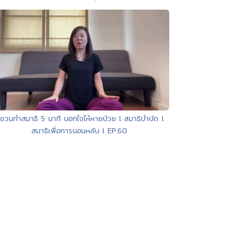
 ชวนทำสมาธิ 5 นาที บอกใจให้หายป่วย l สมาธิบำบัด l
สมาธิเพื่อการนอนหลับ l EP.60