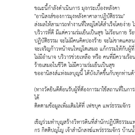
ขณะนี้กำลังดำเนินการ มุงกระเบื้องหลังคา
"อานิสงส์ของการมุงหลังคาศาลาปฏิบัติธรรม"
ส่งผลให้สามารถทำงานที่ใหญ่โตได้สำเร็จโดยง่าย ไม
บริวารที่ดี มีแต่ความร่มเย็นเป็นสุข ไม่ร้อนกาย ร้
ปฏิบัติธรรม จะไม่มีคนคิดปองร้าย จะไม่ขาดแคลนป
จะเจริญก้าวหน้าจนใหญ่โตเสมอ แก้กรรมให้กับผู้ท
ไม่มีอำนาจ บริวารช่วยเหลือ หรือ คนที่มีความร
ร้ายเสมอในชีวิต ไม่มีความร่มเย็นเป็นสุข
ขออานิสงส์แห่งผลบุญนี้ ได้บังเกิดขึ้นกับทุกท่านด้ว
(ทางวัดยินดีต้อนรับผู้ที่ต้องการมาใช้สถานที่ใน
ได้
ติดตามข้อมูลเพิ่มเติมได้ที่ เฟชบุค แพร่ธรรมจักร
เชิญร่วมทำบุญสร้างวิหารดินที่สำนักปฏิบัติธรรม
กร กิตติปญโญ เจ้าสำนักสงฆ์แพร่ธรรมจักร บ้านน