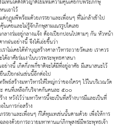
งไม่ทันได้ตั้งตัวญาติโยมที่มีความคุ้นเคยกับพระภิกษุ
หนเอาไว้
แต่กุฎุมพีพร้อมด้วยภรรยาและเพื่อนๆ ที่ไม่กล้าเข้าไป
้นเคยและไม่รู้จักภิกษุสามเณรรูปใดเลย
ต่ยืนกลางร่มอยู่กลางแจ้ง ต้องเปียกปอนไปตามๆ กัน หัวหน้า
กฝนอย่างนี้ จึงได้เอ่ยขึ้นว่า
ะเราไม่เคยได้ทำบุญสร้างศาลาวิหารถวายวัดเลย เราควร
ง จะได้อาศัยร่มเงาในบวรพระพุทธศาสนา
างนี้ เกิดกี่ภพกี่ชาติจะได้มีที่อยู่อาศัย มีเสนาสนะไว้
นเปียกฝนเช่นนี้อีกต่อไป
จาคทรัพย์สร้างมหาวิหารให้ใหญ่กว่าของใครๆ ไว้ในบริเวณวัด
ปณะ คนที่เหลือก็บริจาคกันคนละ ๕๐๐
 หวังไว้ว่ามหาวิหารนี้จะเป็นที่สร้างบารมีและเป็นที่
พอในการก่อสร้าง
้งภรรยาและเพื่อนๆ ก็ได้ทุมเทเช่นนั้นตามด้วย เพื่อให้การ
ำการฉลองด้วยการถวายมหาทานแก่ภิกษุสงฆ์มีพระพุทธเจ้า