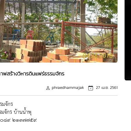
ภาพสร้างวิหารดินแพร่ธรรมจักร
phraedhammajak
27 เม.ย. 2561
รรมจักร
มจักร บ้านน้ำพุ
 โทร ๐๘๙ ๒๑๓๗๗๕๙