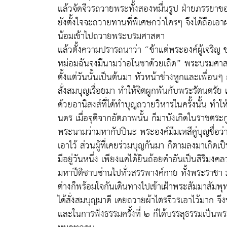
แล้วจัดจีวรถวายพระทั้งสองหมื่นรูป ฝ่ายภรรยา
ยังตั้งใจจะถวายทานที่พิเศษกว่าใครๆ จึงได้ถือเ
น้อมเข้าไปถวายพระบรมศาสดา
แล้วตั้งความปรารถนาว่า “ข้าแต่พระองค์ผู้เจริญ
หม่อมฉันจงมีนามว่าอโนชาด้วยเถิด” พระบรมศาส
ตั้งแต่วันนั้นเป็นต้นมา หัวหน้าช่างหูกและเพื่อนๆ
สั่งสมบุญเรื่อยมา ทำให้จิตผูกพันกับพระรัตนตรัย 
ด้วยอานิสงส์ที่ได้ทำบุญถวายวิหารในครั้งนั้น ทำใ
นดร เมื่อจุติจากอัตภาพนั้น ก็มาบังเกิดในราชตระ
พระนามว่ามหากัปปินะ พระองค์มีมเหสีคู่บุญชื่อ
เอาไว้ ส่วนผู้ที่เคยร่วมบุญกันมา ก็ตามลงมาเกิดเ
มีอยู่วันหนึ่ง เพียงแค่ได้ยินถ้อยคำอันเป็นสิริมงคลว
มหาปีติซาบซ่านไปทั่วสรรพางค์กาย ทั้งพระราชา
ต่างก็พร้อมใจกันเดินทางไปเข้าเฝ้าพระสัมมาสัม
ได้สั่งสมบุญมาดี เคยถวายผ้าไตรจีวรเอาไว้มาก 
และในการฟังธรรมครั้งที่ ๒ ก็ได้บรรลุธรรมเป็นพร