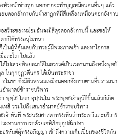
ของหัวหน้าช่างหูก นอกจากจะทำบุญเหมือนคนอื่นๆ แล้ว
อาผอบดอกอังกาบกับผ้าสาฎกที่มีสีเหลืองเหมือนดอกอังกาบ
 ขอสรีระของหม่อมฉันจงมีสีดุจดอกอังกาบนี้ และขอให้
ดาก็ได้ทรงอนุโมทนา
 ก็เป็นผู้ที่คุ้นเคยกับพระผู้มีพระภาคเจ้า และหาโอกาส
เมื่อละโลกไปแล้ว
ห้ได้ไปเสวยทิพยสมบัติในสวรรค์เป็นเวลานานถึงหนึ่งพุทธั
กูล ในกุกกุฏวดีนคร ได้เป็นพระราชา
ว่า อโนชา ซึ่งมีผิวพรรณเหมือนดอกอังกาบตามที่ปรารถนา
ป็นอำมาตย์ข้าราชบริพาร
่า พุทฺโธ โลเก อุปฺปนฺโน พระพุทธเจ้าอุบัติขึ้นแล้วก็เกิด
 มเหสี รวมไปถึงเสนาอำมาตย์ข้าราชบริพาร
พุทธเจ้าทันที พระบรมศาสดาทรงเห็นว่าพระเทวีและบริวาร
จึงประทานการบวชด้วยเอหิภิกขุอุปสัมปทา
ะอรหันต์ผู้ทรงอภิญญา เข้าถึงความเต็มเปี่ยมของชีวิตกัน