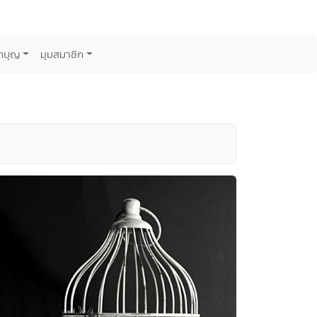
กบุญ
มุมสมาชิก