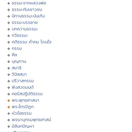
ธรรมะจากหลวงพ่อ
ธรรมะกับเยาวชน
นิทานธรรมะบันเทิง
ธรรมะบรรยาย
บทความธรรมะ
กวีธรรมะ
คติธรรม คำคม โดนใจ
กรรม
ศีล
บุญทาน
สมาธิ
วิปัสสนา
ปริวาสกรรม
ฟังสวดมนต์
คอร์สปฏิบัติธรรม
พระพุทธศาสนา
พระไตรปิฏก
หัวข้อธรรม
พจนานุกรมพุทธศาสน์
มิลินทปัญหา