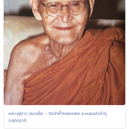
หลวงปู่ขาว อนาลโย - วัดป่าถ้ำกลองเพล อ.หนองบัวลำภู
จ.อุดรธานี