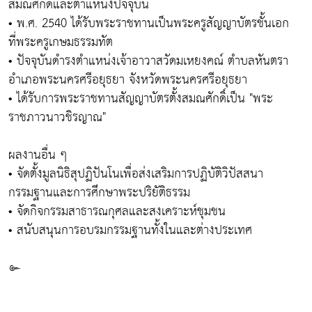
สมณศักดิ์และตำแหน่งปัจจุบัน
• พ.ศ. 2540 ได้รับพระราชทานเป็นพระครูสัญญาบัตรชั้นเอก
ที่พระครูเกษมธรรมทัต
• ปัจจุบันดำรงตำแหน่งเจ้าอาวาสวัดมเหยงคณ์ ตำบลหันตรา
อำเภอพระนครศรีอยุธยา จังหวัดพระนครศรีอยุธยา
• ได้รับการพระราชทานสัญญาบัตรตั้งสมณศักดิ์เป็น "พระ
ราชภาวนาวชิรญาณ"
ผลงานอื่น ๆ
• จัดตั้งมูลนิธิสุปฏิปันโนเพื่อส่งเสริมการปฏิบัติวิปัสสนา
กรรมฐานและการศึกษาพระปริยัติธรรม
• จัดกิจกรรมสาธารณกุศลและสงเคราะห์ชุมชน
• สนับสนุนการอบรมกรรมฐานทั้งในและต่างประเทศ
๛