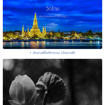
• วัดนางชีโชติการาม (วัดนางชี)