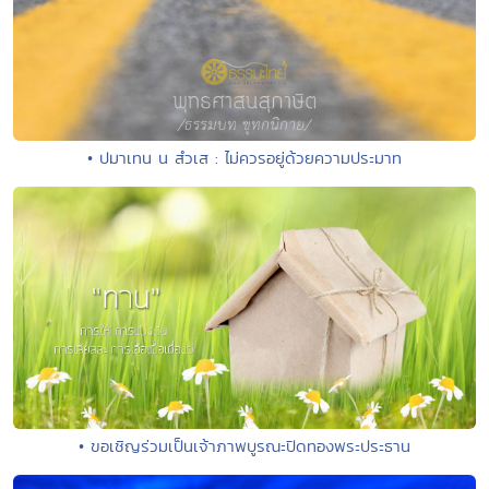
• ปมาเทน น สํวเส : ไม่ควรอยู่ด้วยความประมาท
• ขอเชิญร่วมเป็นเจ้าภาพบูรณะปิดทองพระประธาน