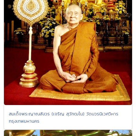
สมเด็จพระญาณสังวร (เจริญ สุวัฑฒโน) วัดบวรนิเวศวิหาร
กรุงเทพมหานคร