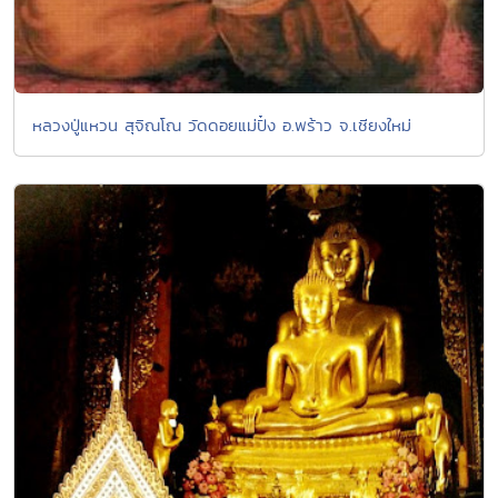
หลวงปู่แหวน สุจิณโณ วัดดอยแม่ปั๋ง อ.พร้าว จ.เชียงใหม่