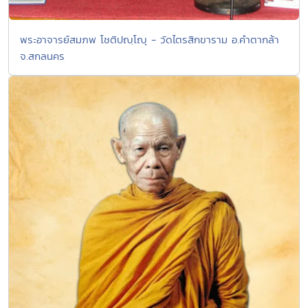
พระอาจารย์สมภพ โชติปญฺโญุ - วัดไตรสิกขาราม อ.คำตากล้า
จ.สกลนคร