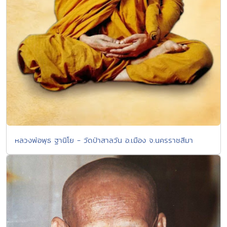
หลวงพ่อพุธ ฐานิโย - วัดป่าสาลวัน อ.เมือง จ.นครราชสีมา