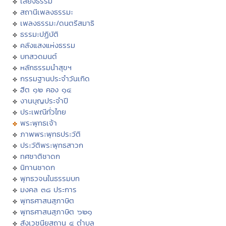
เสียงธรรม
สถานีเพลงธรรมะ
เพลงธรรมะ/ดนตรีสมาธิ
ธรรมะปฏิบัติ
คลังแสงแห่งธรรม
บทสวดมนต์
หลักธรรมนำสุขฯ
กรรมฐานประจำวันเกิด
ฮีต ๑๒ คอง ๑๔
งานบุญประจำปี
ประเพณีทั่วไทย
พระพุทธเจ้า
ภาพพระพุทธประวัติ
ประวัติพระพุทธสาวก
ทศชาติชาดก
นิทานชาดก
พุทธวจนในธรรมบท
มงคล ๓๘ ประการ
พุทธศาสนสุภาษิต
พุทธศาสนสุภาษิต ๖๒๑
สังเวชนียสถาน ๔ ตำบล