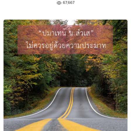
67,667