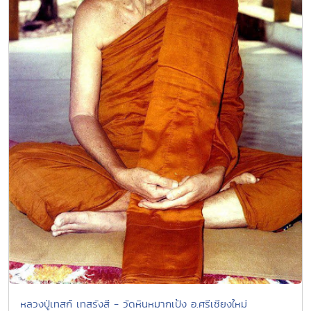
หลวงปู่เทสก์ เทสรังสี - วัดหินหมากเป้ง อ.ศรีเชียงใหม่