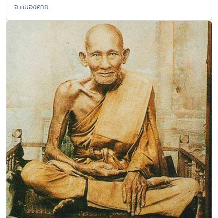
จ.หนองคาย