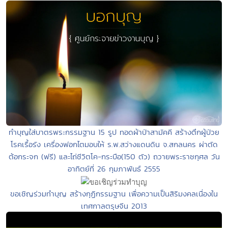
ทำบุญใส่บาตรพระกรรมฐาน 15 รูป ทอดผ้าป่าสามัคคี สร้างตึกผู้ป่วย
โรคเรื้อรัง เครื่องฟอกไตมอบให้ ร.พ.สว่างแดนดิน จ.สกลนคร ผ่าตัด
ต้อกระจก (ฟรี) และไถ่ชีวิตโค-กระบือ(150 ตัว) ถวายพระราชกุศล วัน
อาทิตย์ที่ 26 กุมภาพันธ์ 2555
ขอเชิญร่วมทำบุญ สร้างกุฏิกรรมฐาน เพื่อความเป็นสิริมงคลเนื่องใน
เทศกาลตรุษจีน 2013