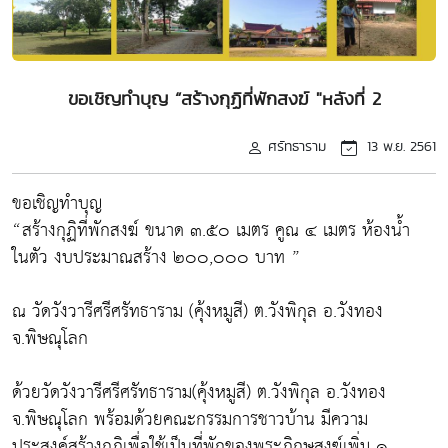
ขอเชิญทำบุญ “สร้างกุฏิที่พักสงฆ์ "หลังที่ 2
ศรัทธาราม
13 พ.ย. 2561
ขอเชิญทำบุญ
“สร้างกุฏิที่พักสงฆ์ ขนาด ๓.๕๐ เมตร คูณ ๔ เมตร ห้องน้ำ
ในตัว งบประมาณสร้าง ๒๐๐,๐๐๐ บาท ”
ณ วัดวังวารีศรีศรัทธาราม (คุ้งหมูสี) ต.วังพิกุล อ.วังทอง
จ.พิษณุโลก
ด้วยวัดวังวารีศรีศรัทธาราม(คุ้งหมูสี) ต.วังพิกุล อ.วังทอง
จ.พิษณุโลก พร้อมด้วยคณะกรรมการชาวบ้าน มีความ
ประสงค์สร้างกุฏิเพื่อใช้เป็นที่พักของพระภิกษุสงฆ์เพิ่ม ๑