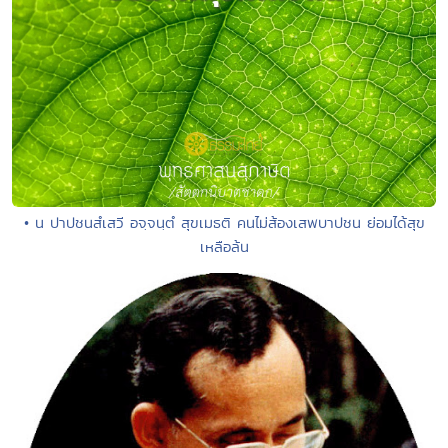
• น ปาปชนสํเสวี อจฺจนฺตํ สุขเมธติ คนไม่ส้องเสพบาปชน ย่อมได้สุข
เหลือล้น