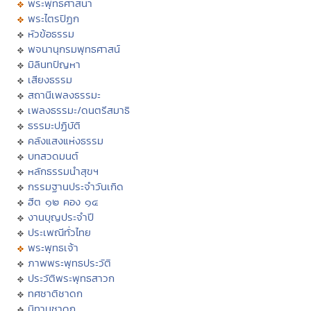
พระพุทธศาสนา
พระไตรปิฏก
หัวข้อธรรม
พจนานุกรมพุทธศาสน์
มิลินทปัญหา
เสียงธรรม
สถานีเพลงธรรมะ
เพลงธรรมะ/ดนตรีสมาธิ
ธรรมะปฏิบัติ
คลังแสงแห่งธรรม
บทสวดมนต์
หลักธรรมนำสุขฯ
กรรมฐานประจำวันเกิด
ฮีต ๑๒ คอง ๑๔
งานบุญประจำปี
ประเพณีทั่วไทย
พระพุทธเจ้า
ภาพพระพุทธประวัติ
ประวัติพระพุทธสาวก
ทศชาติชาดก
นิทานชาดก