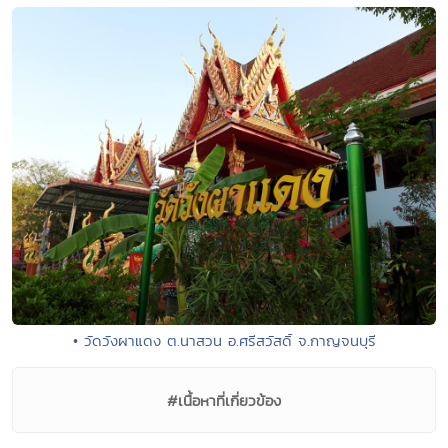
• วัดวังผาแดง ต.นาสวน อ.ศรีสวัสดิ์ จ.กาญจนบุรี
#เนื้อหาที่เกี่ยวข้อง