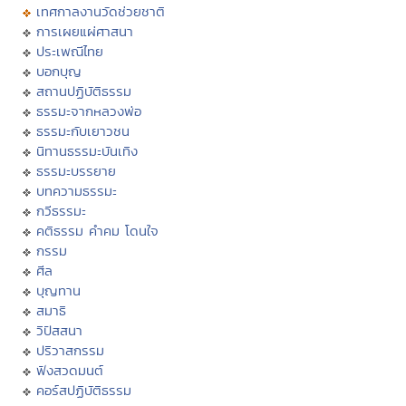
เทศกาลงานวัดช่วยชาติ
การเผยแผ่ศาสนา
ประเพณีไทย
บอกบุญ
สถานปฏิบัติธรรม
ธรรมะจากหลวงพ่อ
ธรรมะกับเยาวชน
นิทานธรรมะบันเทิง
ธรรมะบรรยาย
บทความธรรมะ
กวีธรรมะ
คติธรรม คำคม โดนใจ
กรรม
ศีล
บุญทาน
สมาธิ
วิปัสสนา
ปริวาสกรรม
ฟังสวดมนต์
คอร์สปฏิบัติธรรม