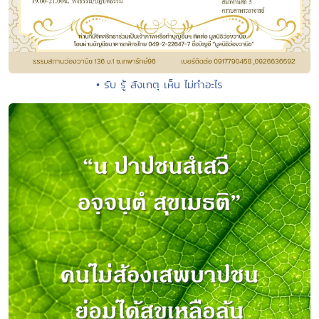
• รับ รู้ สังเกตุ เห็น ไม่ทำอะไร