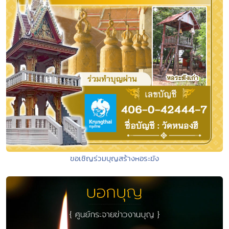
ขอเชิญร่วมบุญสร้างหอระฆัง