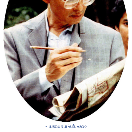
• เมื่อฉันฝันเห็นในหลวง