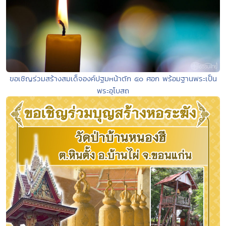
ขอเชิญร่วมสร้างสมเด็จองค์ปฐมหน้าตัก ๕๐ ศอก พร้อมฐานพระเป็น
พระอุโบสถ