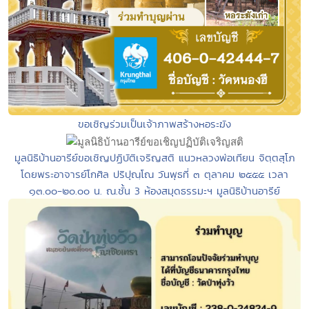
ขอเชิญร่วมเป็นเจ้าภาพสร้างหอระฆัง
มูลนิธิบ้านอารีย์ขอเชิญปฏิบัติเจริญสติ แนวหลวงพ่อเทียน จิตฺตสุโภ
โดยพระอาจารย์โกศิล ปริปุณฺโณ วันพุธที่ ๓ ตุลาคม ๒๕๕๕ เวลา
๑๓.๐๐-๒๐.๐๐ น. ณ.ชั้น 3 ห้องสมุดธรรมะฯ มูลนิธิบ้านอารีย์