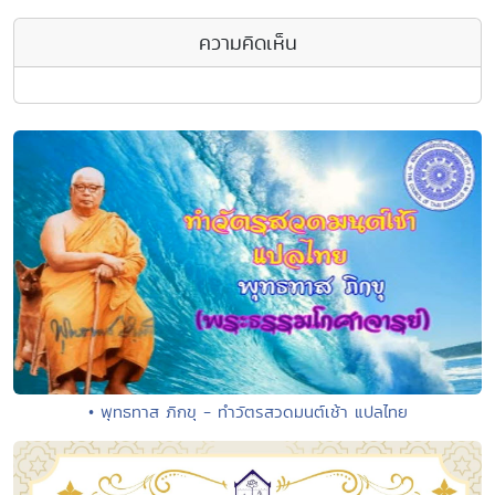
ความคิดเห็น
• พุทธทาส ภิกขุ - ทำวัตรสวดมนต์เช้า แปลไทย