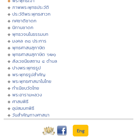
พระพุทธเจ้า
ภาพพระพุทธประวัติ
ประวัติพระพุทธสาวก
ทศชาติชาดก
นิทานชาดก
พุทธวจนในธรรมบท
มงคล ๓๘ ประการ
พุทธศาสนสุภาษิต
พุทธศาสนสุภาษิต ๖๒๑
สังเวชนียสถาน ๔ ตำบล
ปางพระพุทธรูป
พระพุทธรูปสำคัญ
พระพุทธศาสนาในไทย
ทำเนียบวัดไทย
พระอารามหลวง
ศาสนพิธี
อุปสมบทพิธี
วันสำคัญทางศาสนา
Eng