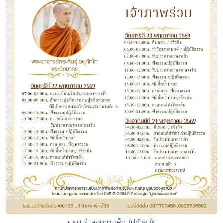
• รับ รู้ สังเกตุ เห็น ไม่ทำอะไร