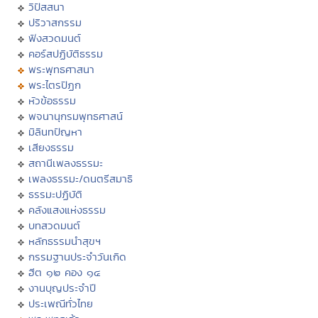
วิปัสสนา
ปริวาสกรรม
ฟังสวดมนต์
คอร์สปฏิบัติธรรม
พระพุทธศาสนา
พระไตรปิฏก
หัวข้อธรรม
พจนานุกรมพุทธศาสน์
มิลินทปัญหา
เสียงธรรม
สถานีเพลงธรรมะ
เพลงธรรมะ/ดนตรีสมาธิ
ธรรมะปฏิบัติ
คลังแสงแห่งธรรม
บทสวดมนต์
หลักธรรมนำสุขฯ
กรรมฐานประจำวันเกิด
ฮีต ๑๒ คอง ๑๔
งานบุญประจำปี
ประเพณีทั่วไทย