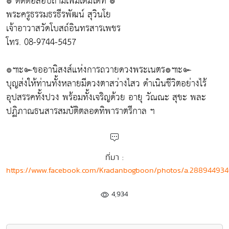
๏ ติดต่อสอบถามเพิ่มเติมได้ที่ ๏
พระครูธรรมธรธีรพัฒน์ สุวินโย
เจ้าอาวาสวัดโบสถ์อินทรสารเพชร
โทร. 08-9744-5457
๏๚ะ๛ขออานิสงส์แห่งการถวายดวงพระเนตร๏๚ะ๛
บุญส่งให้ท่านทั้งหลายมีดวงตาสว่างไสว ดำเนินชีวิตอย่างไร้
อุปสรรคทั้งปวง พร้อมทั้งเจริญด้วย อายุ วัณณะ สุขะ พละ
ปฏิภาณธนสารสมบัติตลอดทิพาราตรีกาล ฯ
ที่มา :
https://www.facebook.com/Kradanbogboon/photos/a.28894493
4,934