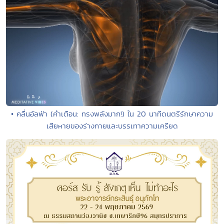
• คลื่นอัลฟ่า (คำเตือน: ทรงพลังมาก!) ใน 20 นาทีดนตรีรักษาความ
เสียหายของร่างกายและบรรเทาความเครียด