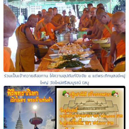
ร่วมเป็นเจ้าถวายสังฆทาน ให้ความอุปถัมภ์ปัจจัย ๔ แด่พระภิกษุสงฆ์หมู่
ใหญ่ วัดใหม่ศรีสมบูรณ์ (สบู