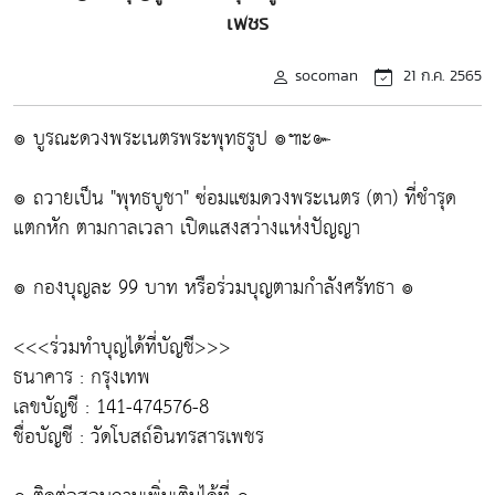
เพชร
socoman
21 ก.ค. 2565
๏ บูรณะดวงพระเนตรพระพุทธรูป ๏๚ะ๛
๏ ถวายเป็น "พุทธบูชา" ซ่อมแซมดวงพระเนตร (ตา) ที่ชำรุด
แตกหัก ตามกาลเวลา เปิดแสงสว่างแห่งปัญญา
๏ กองบุญละ 99 บาท หรือร่วมบุญตามกำลังศรัทธา ๏
<<<ร่วมทำบุญได้ที่บัญชี>>>
ธนาคาร : กรุงเทพ
เลขบัญชี : 141-474576-8
ชื่อบัญชี : วัดโบสถ์อินทรสารเพชร