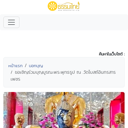
ค้นหาในเว็บไซต์ :
หน้าแรก
บอกบุญ
ขอเชิญร่วมบุญบูรณะพระพุทธรูป ณ .วัดโบสถ์อินทรสาร
เพชร