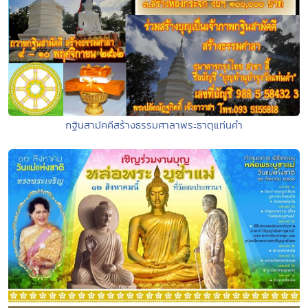
กฐินสามัคคีสร้างธรรมศาลาพระธาตุแท่นคำ