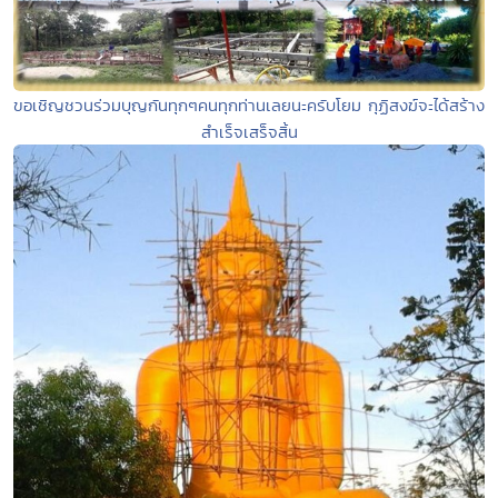
ขอเชิญชวนร่วมบุญกันทุกๆคนทุกท่านเลยนะครับโยม กุฏิสงฆ์จะได้สร้าง
สำเร็จเสร็จสิ้น