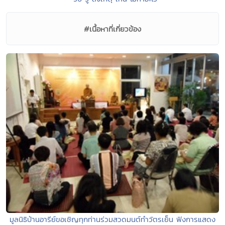
#เนื้อหาที่เกี่ยวข้อง
มูลนิธิบ้านอารีย์ขอเชิญทุกท่านร่วมสวดมนต์ทำวัตรเย็น ฟังการแสดง