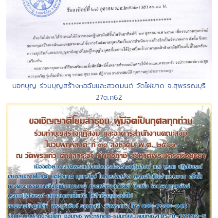
บอกบุญ ร่วมบุญสร้างหอฉันและสวดมนต์ วัดไผ่ขาด จ.สุพรรณบุรี
27ต.ค62