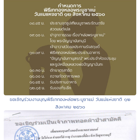
ขอเชิญร่วมงานบุญพิธีเททองหล่อพระบูชาแม่ วันแม่แห่งชาติ ๑๒
สิงหาคม ๒๕๖๐