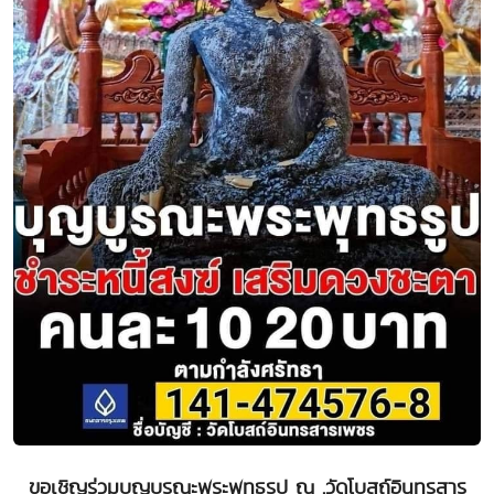
ขอเชิญร่วมบุญบูรณะพระพุทธรูป ณ .วัดโบสถ์อินทรสาร