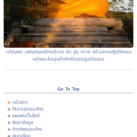
เจริญพร บอกบุญหนักๆบริจาค หิน ปูน ทราย สร้างลานปฏิบัติธรรม
หน้าพระใหญ่หน้าตัก10เมตรสูง20เมตร
Go To Top
หน้าแรก
ทีมงานธรรมะไทย
แผนผังเว็บไซต์
ค้นหาข้อมูล
ติดต่อธรรมะไทย
สมุดเยี่ยม