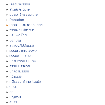
เครือข่ายธรรมะ
สัญลักษณ์ไทย
มุมสมาชิกธรรมะไทย
Donation
เทศกาลงานวัดช่วยชาติ
การเผยแผ่ศาสนา
ประเพณีไทย
บอกบุญ
สถานปฏิบัติธรรม
ธรรมะจากหลวงพ่อ
ธรรมะกับเยาวชน
นิทานธรรมะบันเทิง
ธรรมะบรรยาย
บทความธรรมะ
กวีธรรมะ
คติธรรม คำคม โดนใจ
กรรม
ศีล
บุญทาน
สมาธิ