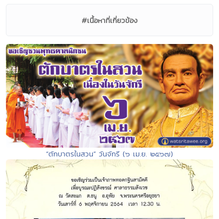
#เนื้อหาที่เกี่ยวข้อง
“ตักบาตรในสวน” วันจักรี (๖ เม.ย. ๒๕๖๗)