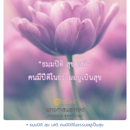
• ธมฺมปิติ สุข เสติ คนมีปีติในธรรมอยู่เป็นสุข