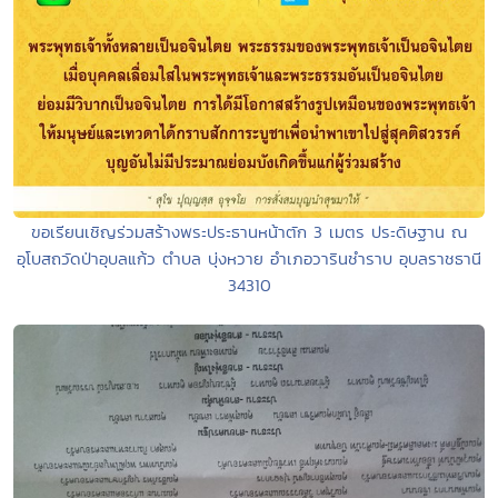
ขอเรียนเชิญร่วมสร้างพระประธานหน้าตัก 3 เมตร ประดิษฐาน ณ
อุโบสถวัดป่าอุบลแก้ว ตำบล บุ่งหวาย อำเภอวารินชำราบ อุบลราชธานี
34310