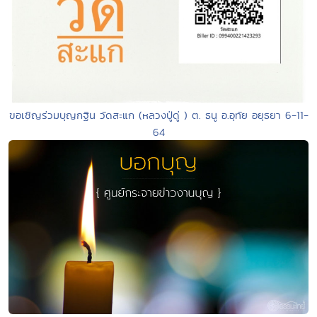
ขอเชิญร่วมบุญกฐิน วัดสะแก (หลวงปู่ดู่ ) ต. ธนู อ.อุทัย อยุธยา 6-11-
64