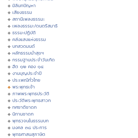
มิลินทปัญหา
เสียงธรรม
สถานีเพลงธรรมะ
เพลงธรรมะ/ดนตรีสมาธิ
ธรรมะปฏิบัติ
คลังแสงแห่งธรรม
บทสวดมนต์
หลักธรรมนำสุขฯ
กรรมฐานประจำวันเกิด
ฮีต ๑๒ คอง ๑๔
งานบุญประจำปี
ประเพณีทั่วไทย
พระพุทธเจ้า
ภาพพระพุทธประวัติ
ประวัติพระพุทธสาวก
ทศชาติชาดก
นิทานชาดก
พุทธวจนในธรรมบท
มงคล ๓๘ ประการ
พุทธศาสนสุภาษิต