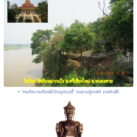
• "คนดีความดีขอให้วัดดูตรงนี้" (หลวงปู่เทสก์ เทสรังสี)