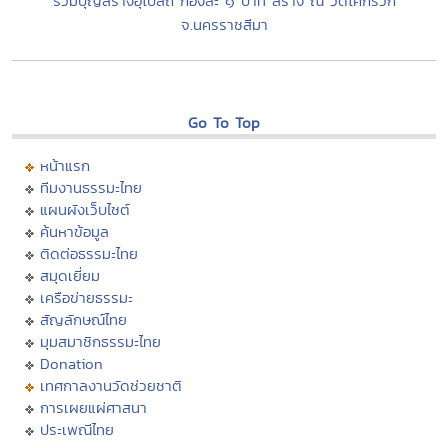
ร่วมบุญสร้างอุโบสถ กองละ ๑ บาท สร้าง ณ วัดโศกรวก
จ.นครราชสีมา
Go To Top
หน้าแรก
ทีมงานธรรมะไทย
แผนผังเว็บไซต์
ค้นหาข้อมูล
ติดต่อธรรมะไทย
สมุดเยี่ยม
เครือข่ายธรรมะ
สัญลักษณ์ไทย
มุมสมาชิกธรรมะไทย
Donation
เทศกาลงานวัดช่วยชาติ
การเผยแผ่ศาสนา
ประเพณีไทย