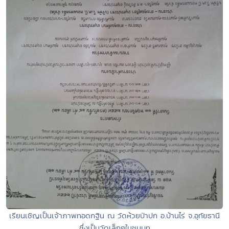
เรียนเชิญเป็นเจ้าภาพทอดกฐิน ณ วัดห้วยป่าปก อ.บ้านไร่ จ.อุทัยธานี
ซึ่งเป็นวัดเล็กๆในชนบท