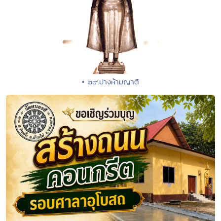
• ๒๙.ปางห้ามญาติ