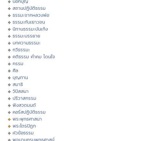
บอกบุญ
สถานปฏิบัติธรรม
ธรรมะจากหลวงพ่อ
ธรรมะกับเยาวชน
นิทานธรรมะบันเทิง
ธรรมะบรรยาย
บทความธรรมะ
กวีธรรมะ
คติธรรม คำคม โดนใจ
กรรม
ศีล
บุญทาน
สมาธิ
วิปัสสนา
ปริวาสกรรม
ฟังสวดมนต์
คอร์สปฏิบัติธรรม
พระพุทธศาสนา
พระไตรปิฏก
หัวข้อธรรม
พจนานุกรมพุทธศาสน์