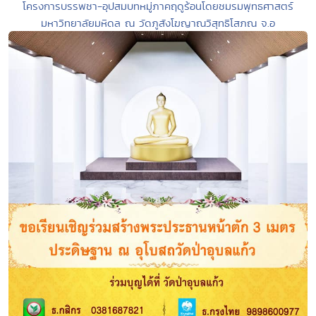
โครงการบรรพชา-อุปสมบทหมู่ภาคฤดูร้อนโดยชมรมพุทธศาสตร์
มหาวิทยาลัยมหิดล ณ วัดภูสังโฆญาณวิสุทธิโสภณ จ.อ