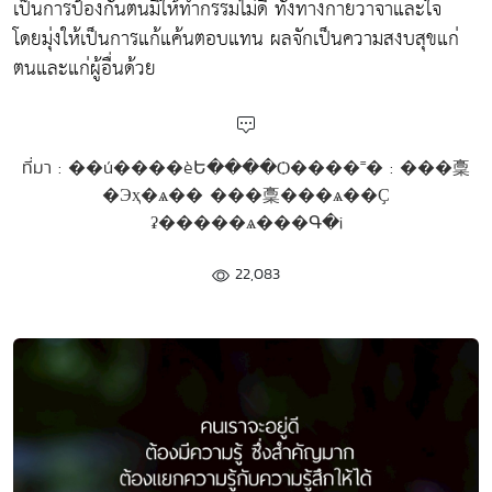
เป็นการป้องกันตนมิให้ทำกรรมไม่ดี ทั้งทางกายวาจาและใจ
โดยมุ่งให้เป็นการแก้แค้นตอบแทน ผลจักเป็นความสงบสุขแก่
ตนและแก่ผู้อื่นด้วย
ที่มา : ��ú����èԵ����Ѻ����˭� : ���稾
�Эҳ�ѧ�� ���稾���ѧ��Ҫ
ʡ�����ѧ���Գ�¡
22,083