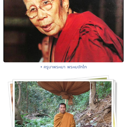
• ครูบาพรหมา พรหมจักโก