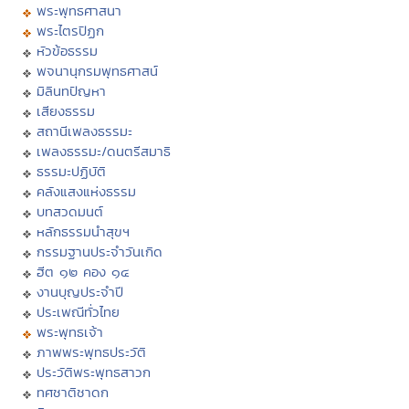
พระพุทธศาสนา
พระไตรปิฏก
หัวข้อธรรม
พจนานุกรมพุทธศาสน์
มิลินทปัญหา
เสียงธรรม
สถานีเพลงธรรมะ
เพลงธรรมะ/ดนตรีสมาธิ
ธรรมะปฏิบัติ
คลังแสงแห่งธรรม
บทสวดมนต์
หลักธรรมนำสุขฯ
กรรมฐานประจำวันเกิด
ฮีต ๑๒ คอง ๑๔
งานบุญประจำปี
ประเพณีทั่วไทย
พระพุทธเจ้า
ภาพพระพุทธประวัติ
ประวัติพระพุทธสาวก
ทศชาติชาดก