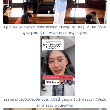
Ep.2 ๒๔/๐๒/๒๕๖๗ สนทนาธรรมฉบับวัยรุ่น กับ #ครูเงาะ และน้องๆ
พุทธยุวชน รุ่น 8 #ธรรมนาวา #พุทธยุวชน
ธรรมชาติของจิตต้องมีอารมณ์ ใช้วิธีนี้ ง่ายมากEp.2 #ธรรมะ #วัยรุ่น
ศึกษาธรรม #วนิอินพุทธ