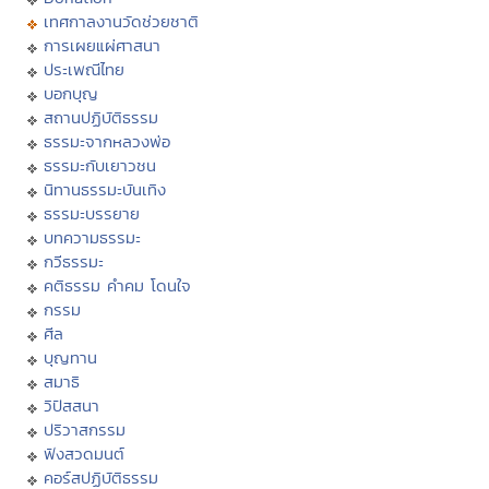
เทศกาลงานวัดช่วยชาติ
การเผยแผ่ศาสนา
ประเพณีไทย
บอกบุญ
สถานปฏิบัติธรรม
ธรรมะจากหลวงพ่อ
ธรรมะกับเยาวชน
นิทานธรรมะบันเทิง
ธรรมะบรรยาย
บทความธรรมะ
กวีธรรมะ
คติธรรม คำคม โดนใจ
กรรม
ศีล
บุญทาน
สมาธิ
วิปัสสนา
ปริวาสกรรม
ฟังสวดมนต์
คอร์สปฏิบัติธรรม