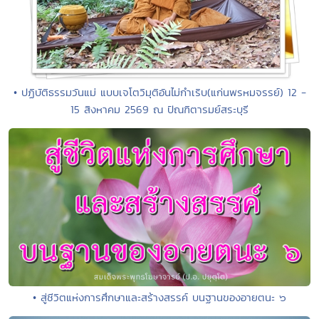
• ปฏิบัติธรรมวันแม่ แบบเจโตวิมุติอันไม่กำเริบ(แก่นพรหมจรรย์) 12 -
15 สิงหาคม 2569 ณ ปัณฑิตารมย์สระบุรี
• สู่ชีวิตแห่งการศึกษาและสร้างสรรค์ บนฐานของอายตนะ ๖