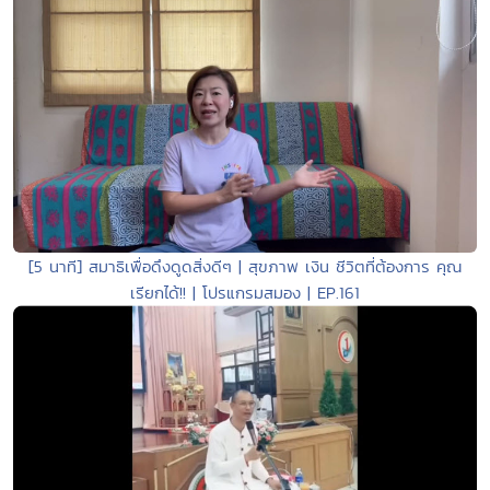
[5 นาที] สมาธิเพื่อดึงดูดสิ่งดีๆ | สุขภาพ เงิน ชีวิตที่ต้องการ คุณ
เรียกได้!! | โปรแกรมสมอง | EP.161