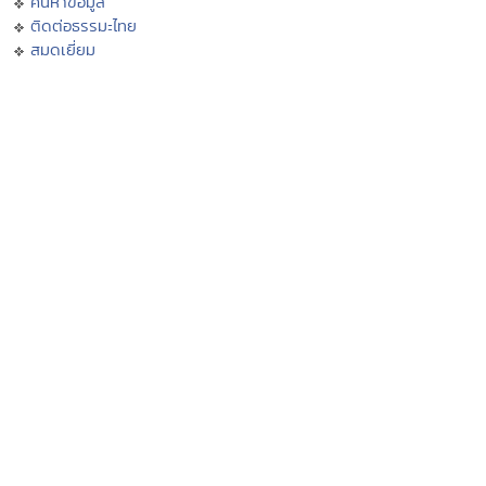
ค้นหาข้อมูล
ติดต่อธรรมะไทย
สมุดเยี่ยม
เครือข่ายธรรมะ
สัญลักษณ์ไทย
มุมสมาชิกธรรมะไทย
Donation
เทศกาลงานวัดช่วยชาติ
การเผยแผ่ศาสนา
ประเพณีไทย
บอกบุญ
สถานปฏิบัติธรรม
ธรรมะจากหลวงพ่อ
ธรรมะกับเยาวชน
นิทานธรรมะบันเทิง
ธรรมะบรรยาย
บทความธรรมะ
กวีธรรมะ
คติธรรม คำคม โดนใจ
กรรม
ศีล