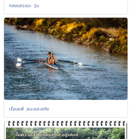
กลอนธรรมะ วุ่น
เรื่องแพ้ ,ชนะและอภัย