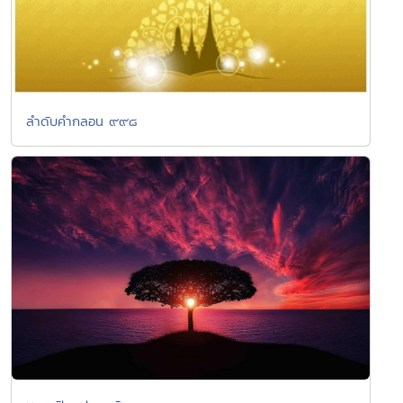
ลำดับคำกลอน ๙๙๘