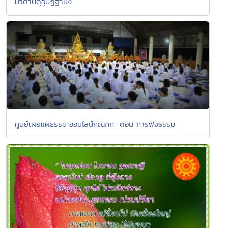
มาตาปิตุอุปฏฐานัง
ศูนย์เผยแผ่ธรรมะออนไลน์กัณฑกะ ตอน การฟังธรรม