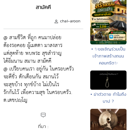
สามัคคี
chai-aroon
@ สามชีวิต ที่ถูก คนมาปล่อย
ต้องรอคอย ผู้เมตตา มาสงสาร
• ✨ขอเชิญร่วมเป็น
แต่สุดท้าย พบพระ สุขสำราญ
เจ้าภาพสร้างถนน
ได้อิ่มนาน สมาน สามัคคี
คอนกรีต✨
@ เปรียบคนเรา อยู่กัน ในครอบครัว
จะดีชั่ว ตักเตือนกัน สมานไว้
จะสุขบ้าง ทุกข์บ้าง ไม่เป็นไร
รักกันไว้ เพื่อความสุข ในครอบครัว.
• ฆ่าตัวตาย ทำไมถึง
ต.เตชปญฺโญ
บาป ?
ที่มา :