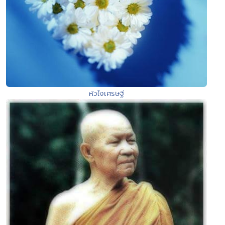
หัวใจเศรษฐี