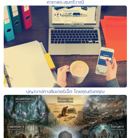
คาถาพระสุนทรีวาณี
บุญ/บาปทางอินเทอร์เน็ต โดยคุณดังตฤณ