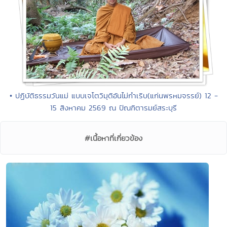
• ปฏิบัติธรรมวันแม่ แบบเจโตวิมุติอันไม่กำเริบ(แก่นพรหมจรรย์) 12 -
15 สิงหาคม 2569 ณ ปัณฑิตารมย์สระบุรี
#เนื้อหาที่เกี่ยวข้อง