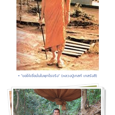
• "ขอให้เชื่อมั่นในพุทโธจริง" (หลวงปู่เทสก์ เทสรังสี)