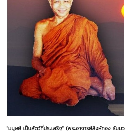
"มนุษย์ เป็นสัตว์ที่ประเสริฐ" (พระอาจารย์สิงห์ทอง ธัมมว