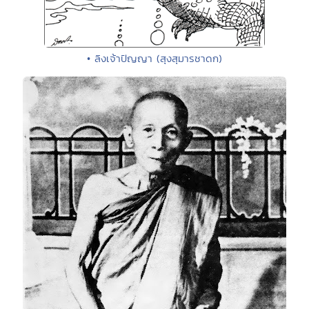
• ลิงเจ้าปัญญา (สุงสุมารชาดก)