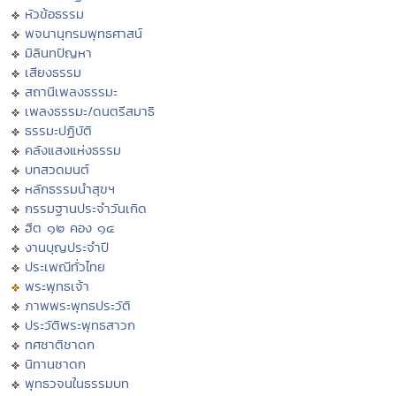
หัวข้อธรรม
พจนานุกรมพุทธศาสน์
มิลินทปัญหา
เสียงธรรม
สถานีเพลงธรรมะ
เพลงธรรมะ/ดนตรีสมาธิ
ธรรมะปฏิบัติ
คลังแสงแห่งธรรม
บทสวดมนต์
หลักธรรมนำสุขฯ
กรรมฐานประจำวันเกิด
ฮีต ๑๒ คอง ๑๔
งานบุญประจำปี
ประเพณีทั่วไทย
พระพุทธเจ้า
ภาพพระพุทธประวัติ
ประวัติพระพุทธสาวก
ทศชาติชาดก
นิทานชาดก
พุทธวจนในธรรมบท