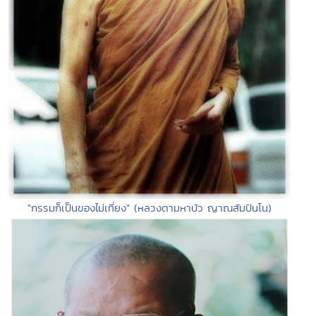
"กรรมก็เป็นของไม่เที่ยง" (หลวงตามหาบัว ญาณสัมปันโน)