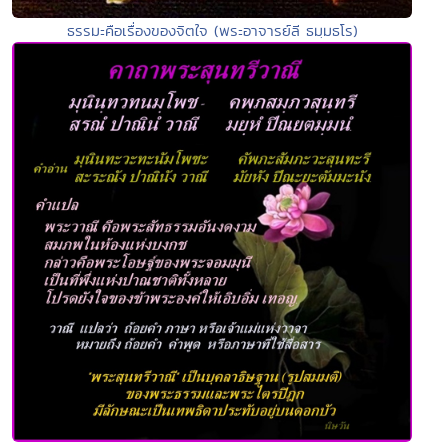
ธรรมะคือเรื่องของจิตใจ (พระอาจารย์ลี ธมฺมธโร)