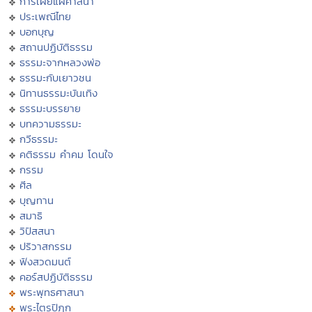
การเผยแผ่ศาสนา
ประเพณีไทย
บอกบุญ
สถานปฏิบัติธรรม
ธรรมะจากหลวงพ่อ
ธรรมะกับเยาวชน
นิทานธรรมะบันเทิง
ธรรมะบรรยาย
บทความธรรมะ
กวีธรรมะ
คติธรรม คำคม โดนใจ
กรรม
ศีล
บุญทาน
สมาธิ
วิปัสสนา
ปริวาสกรรม
ฟังสวดมนต์
คอร์สปฏิบัติธรรม
พระพุทธศาสนา
พระไตรปิฏก