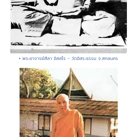
• พระอาจารย์สีลา อิสสโร - วัดอิสระธรรม จ.สกลนคร