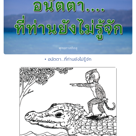
• อนัตตา...ที่ท่านยังไม่รู้จัก