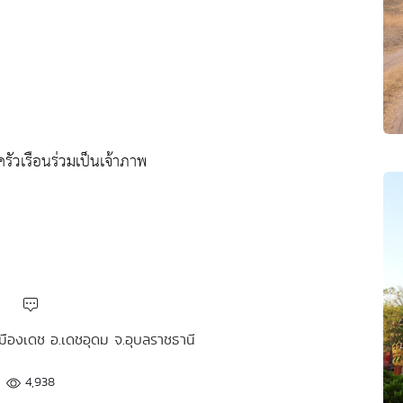
ครัวเรือนร่วมเป็นเจ้าภาพ
เมืองเดช อ.เดชอุดม จ.อุบลราชธานี
4,938