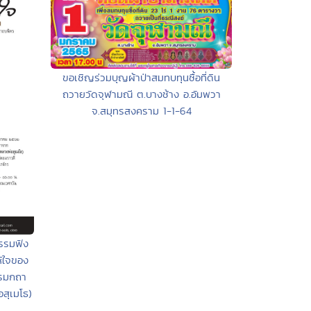
ขอเชิญร่วมบุญผ้าป่าสมทบทุนซื้อที่ดิน
ถวายวัดจุฬามณี ต.บางช้าง อ.อัมพวา
จ.สมุทรสงคราม 1-1-64
รรมฟัง
ห้ใจของ
ธรรมกถา
สุเมโธ)