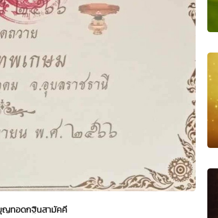
บุญทอดกฐินสามัคคี