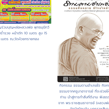
ญร่วมบุญหล่อหลวงพ่อ พุทธมุนีทวี
ร่ำรวย หน้าตัก 10 เมตร สูง 15
เมตร ณ.วัดห้วยทรายทอง
กิจกรรม ธรรมตามอำเภอใจ กิจก
ธรรมจากครูบาอาจารย์ ที่จะช่วยใ
ท่าน นำสู่การทำสิ่งที่ดีงาม ฟัง
จาก พระราชสุเมธาจารย์ (หลวงพ่อ
วัดป่ารัตนวัน นครราชสีมา