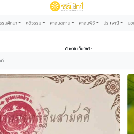
รรมศึกษา
คติธรรม
ศาสนสถาน
ศาสนพิธี
ประเพณี
บอ
ค้นหาในเว็บไซต์ :
คี