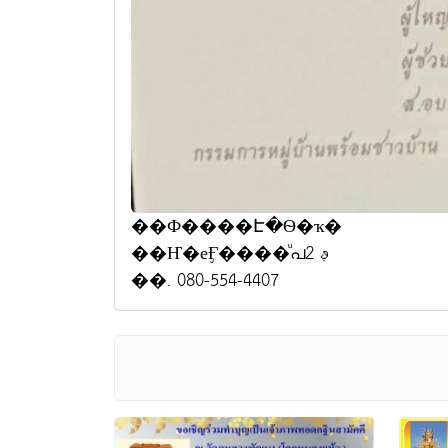
��Ф����Է�Ѳ�ҡ�
��Ҥ�еӺ����ͧപࢵ 2
��. 080-554-4407