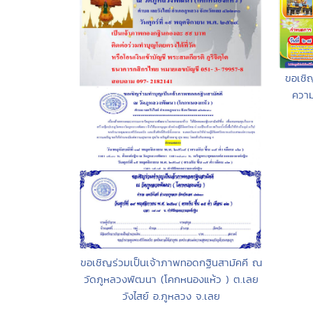
ขอเชิ
ความ
ขอเชิญร่วมเป็นเจ้าภาพทอดกฐินสามัคคี ณ
วัดภูหลวงพัฒนา (โคกหนองแห้ว ) ต.เลย
วังไสย์ อ.ภูหลวง จ.เลย