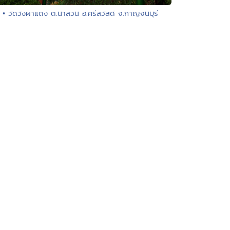
• วัดวังผาแดง ต.นาสวน อ.ศรีสวัสดิ์ จ.กาญจนบุรี