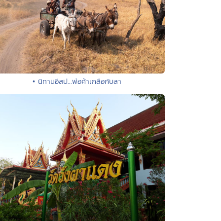
• นิทานอีสป...พ่อค้าเกลือกับลา