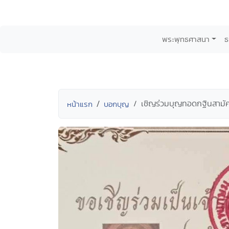
พระพุทธศาสนา
ธ
เชิญร่วมบุญทอดกฐินสามัค
หน้าแรก
บอกบุญ