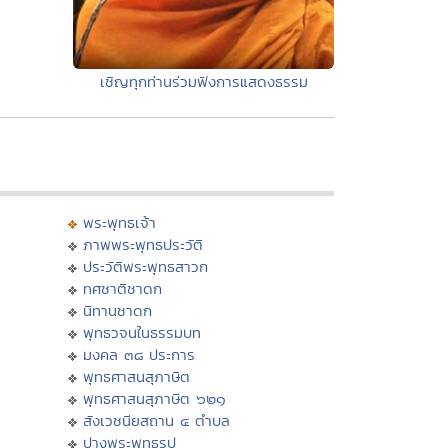
เชิญทุกท่านร่วมฟังการแสดงธรรม
พระพุทธเจ้า
ภาพพระพุทธประวัติ
ประวัติพระพุทธสาวก
ทศชาติชาดก
นิทานชาดก
พุทธวจนในธรรมบท
มงคล ๓๘ ประการ
พุทธศาสนสุภาษิต
พุทธศาสนสุภาษิต ๖๒๑
สังเวชนียสถาน ๔ ตำบล
ปางพระพุทธรูป