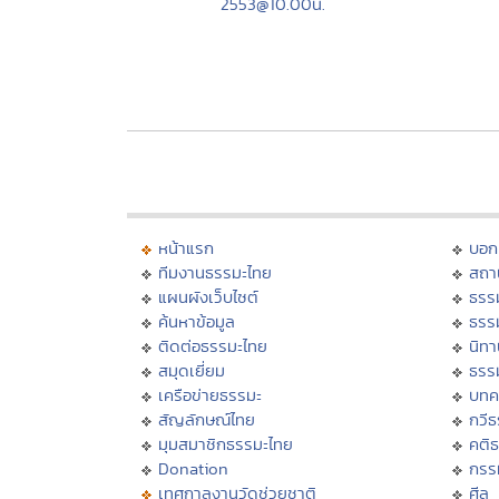
2553@10.00น.
หน้าแรก
บอก
ทีมงานธรรมะไทย
สถา
แผนผังเว็บไซต์
ธรร
ค้นหาข้อมูล
ธรร
ติดต่อธรรมะไทย
นิทา
สมุดเยี่ยม
ธรร
เครือข่ายธรรมะ
บทค
สัญลักษณ์ไทย
กวี
มุมสมาชิกธรรมะไทย
คติ
Donation
กรร
เทศกาลงานวัดช่วยชาติ
ศีล