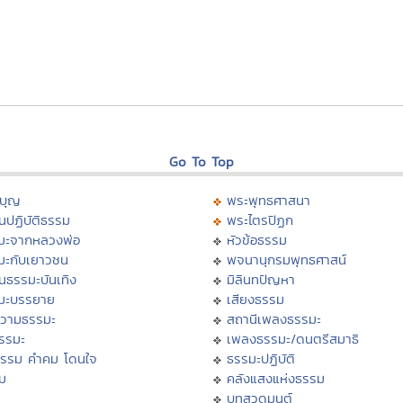
Go To Top
บุญ
พระพุทธศาสนา
นปฏิบัติธรรม
พระไตรปิฏก
มะจากหลวงพ่อ
หัวข้อธรรม
มะกับเยาวชน
พจนานุกรมพุทธศาสน์
นธรรมะบันเทิง
มิลินทปัญหา
มะบรรยาย
เสียงธรรม
วามธรรมะ
สถานีเพลงธรรมะ
ธรรมะ
เพลงธรรมะ/ดนตรีสมาธิ
ธรรม คำคม โดนใจ
ธรรมะปฏิบัติ
ม
คลังแสงแห่งธรรม
บทสวดมนต์