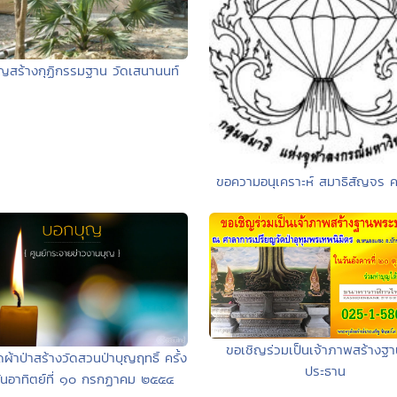
ญสร้างกุฏิกรรมฐาน วัดเสนานนท์
ขอความอนุเคราะห์ สมาธิสัญจร ครั
ขอเชิญร่วมเป็นเจ้าภาพสร้างฐ
ผ้าป่าสร้างวัดสวนป่าบุญฤทธิ์ ครั้ง
ประธาน
 วันอาทิตย์ที่ ๑๐ กรกฏาคม ๒๕๕๔