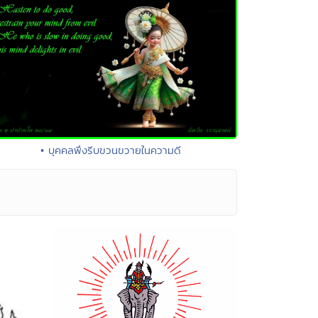
• บุคคลพึงรีบขวนขวายในความดี