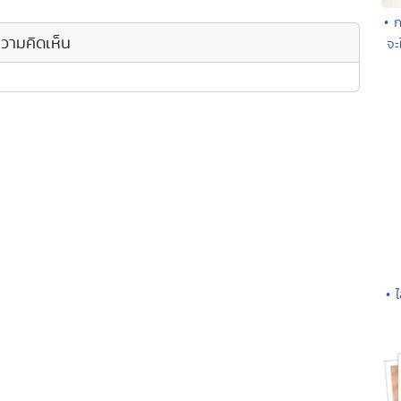
• ก
วามคิดเห็น
จะ
• 