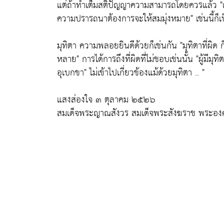
แต่ถ้าทำเต็มสติปัญญาความสามารถโดยควรแล้ว
"
ความปรารถนาต้องการจะให้สมมุ่งหมาย"
เช่นนี้ก็
มุทิตา ความพลอยยินดีด้วยก็เช่นกัน
"มุทิตาที่ผิด
หลาย"
การได้การถึงที่ผิดที่ไม่ชอบเช่นนั้น
"ผู้มีมุ
อุเบกขา"
ไม่เข้าไปเกี่ยวข้องแม้ด้วยมุทิตา .. "
แสงส่องใจ ๓ ตุลาคม ๒๕๒๖
สมเด็จพระญาณสังวร สมเด็จพระสังฆราช พระองค์