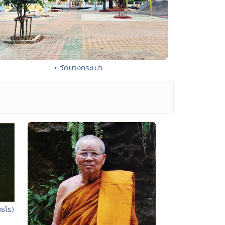
• วัดบางกระเบา
มธโร)