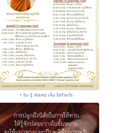
• รับ รู้ สังเกตุ เห็น ไม่ทำอะไร