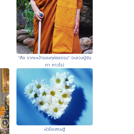
"ศีล รากเหง้าของกุศลธรรม" (หลวงปู่จัน
ทา ถาวโร)
หัวใจเศรษฐี