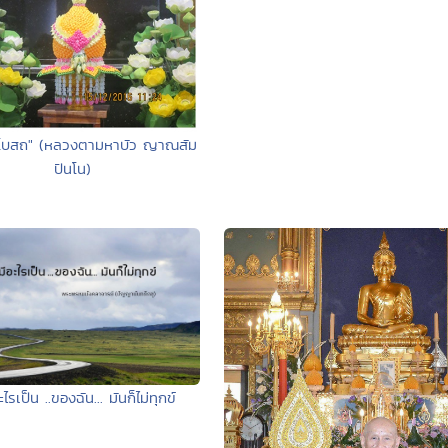
ิอุโบสถ" (หลวงตามหาบัว ญาณสัม
ปันโน)
อะไรเป็น ..ของฉัน... มันก็ไม่ทุกข์