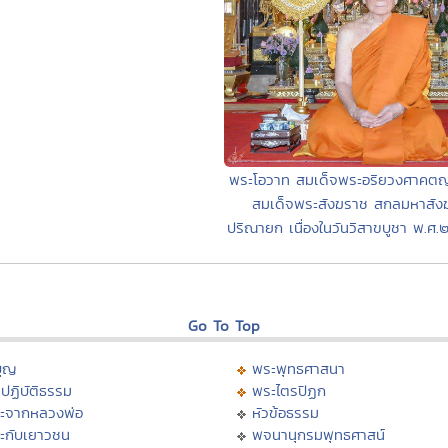
พระโอวาท สมเด็จพระอริยวงศาค
สมเด็จพระสังฆราช สกลมหาสัง
ปริณายก เนื่องในวันวิสาขบูชา พ.ศ
Go To Top
บุญ
พระพุทธศาสนา
ปฏิบัติธรรม
พระไตรปิฏก
ะจากหลวงพ่อ
หัวข้อธรรม
ะกับเยาวชน
พจนานุกรมพุทธศาสน์