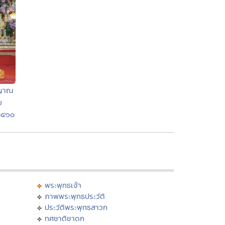
ตญาณ
ฆ
.๒๕๖๐
พระพุทธเจ้า
ภาพพระพุทธประวัติ
ประวัติพระพุทธสาวก
ทศชาติชาดก