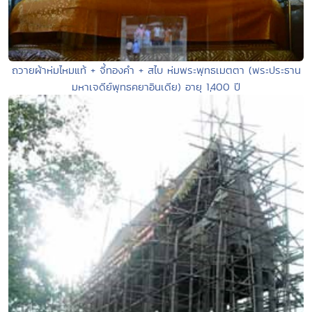
ถวายผ้าห่มไหมแท้ + จี้ทองคำ + สไบ ห่มพระพุทธเมตตา (พระประธาน
มหาเจดีย์พุทธคยาอินเดีย) อายุ 1,400 ปี