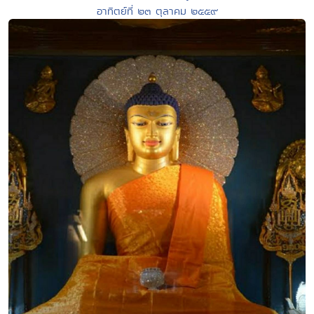
อาทิตย์ที่ ๒๓ ตุลาคม ๒๕๕๙