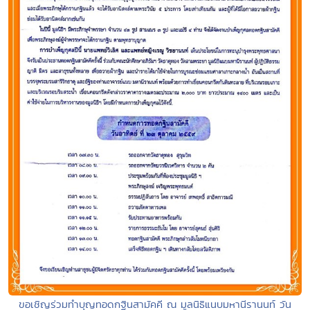
ขอเชิญร่วมทำบุญทอดกฐินสามัคคี ณ มูลนิธิแนบมหานีรานนท์ วัน