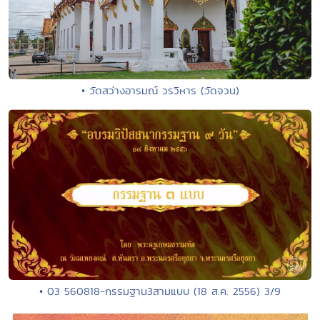
• วัดสว่างอารมณ์ วรวิหาร (วัดจวน)
• 03 560818-กรรมฐาน3สามแบบ (18 ส.ค. 2556) 3/9