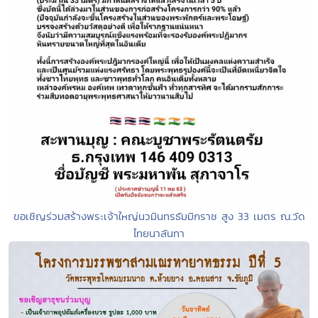
ขอเชิญร่วมสร้างพระเจ้าใหญ่นวมินทรธัมมิกราช สูง 33 เมตร ณ.วัด
ไทยนาลันทา