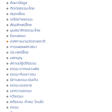
ค้นหาข้อมูล
ติดต่อธรรมะไทย
สมุดเยี่ยม
เครือข่ายธรรมะ
สัญลักษณ์ไทย
มุมสมาชิกธรรมะไทย
Donation
เทศกาลงานวัดช่วยชาติ
การเผยแผ่ศาสนา
ประเพณีไทย
บอกบุญ
สถานปฏิบัติธรรม
ธรรมะจากหลวงพ่อ
ธรรมะกับเยาวชน
นิทานธรรมะบันเทิง
ธรรมะบรรยาย
บทความธรรมะ
กวีธรรมะ
คติธรรม คำคม โดนใจ
กรรม