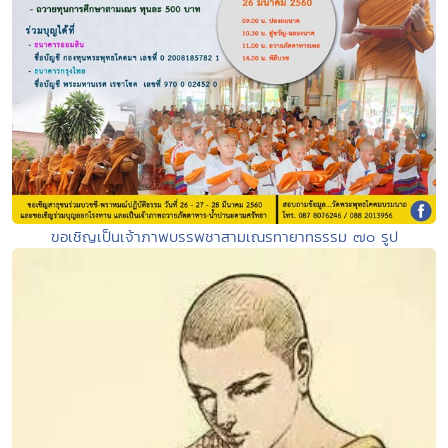
ขอเชิญเป็นเจ้าภาพบรรพชาสามเณรทายาทธรรม ๗๐ รูป