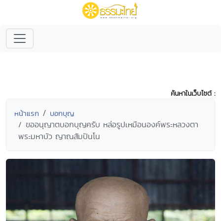
ค้นหาในเว็บไซต์ :
หน้าแรก
บอกบุญ
ขออนุญาตบอกบุญครับ หล่อรูปเหมือนองค์พระหลวงตา
พระมหาบัว ญาณสัมปันโน