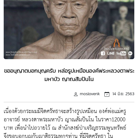
ขออนุญาตบอกบุญครับ หล่อรูปเหมือนองค์พระหลวงตาพระ
มหาบัว ญาณสัมปันโน
moslovenk
14 มิ.ย. 2563
เนื่องด้วยกระผมมีจิตศรัทธาจะสร้างรูปเหมือน องค์พ่อเเม่ครู
อาจารย์ หลวงตาพระมหาบัว ญาณสัมปันโน ในราคา12000
บาท เพื่อนำไปถวายไว้ ณ สำนักสงฆ์ป่าเจริญธรรมพูนทรัพย์
จึงขอบอกบุญกับญาติธรรมทุกๆท่าน ที่มีจิตศรัทธา ใน