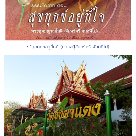
• "สุขทุกข์อยู่ที่ใจ" (หลวงปู่จันทร์ศรี จันททีโป)