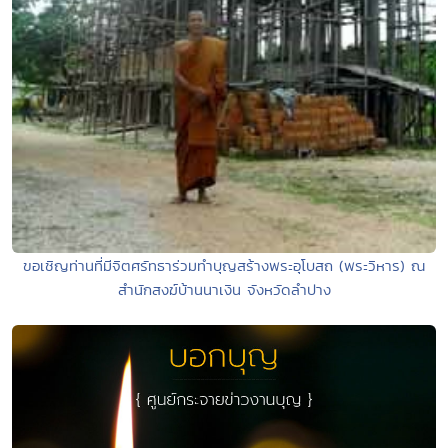
ขอเชิญท่านที่มีจิตศรัทธาร่วมทำบุญสร้างพระอุโบสถ (พระวิหาร) ณ
สำนักสงฆ์บ้านนาเงิน จังหวัดลำปาง