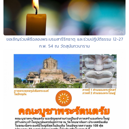
ขอเชิญร่วมพิธีฉลองพระบรมสารีริกธาตุ และร่วมปฏิบัติธรรม 12-27
ก.พ. 54 ณ วัดสุนันทวนาราม