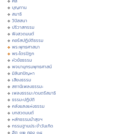
ศีล
บุญทาน
สมาธิ
วิปัสสนา
ปริวาสกรรม
ฟังสวดมนต์
คอร์สปฏิบัติธรรม
พระพุทธศาสนา
พระไตรปิฏก
หัวข้อธรรม
พจนานุกรมพุทธศาสน์
มิลินทปัญหา
เสียงธรรม
สถานีเพลงธรรมะ
เพลงธรรมะ/ดนตรีสมาธิ
ธรรมะปฏิบัติ
คลังแสงแห่งธรรม
บทสวดมนต์
หลักธรรมนำสุขฯ
กรรมฐานประจำวันเกิด
ฮีต ๑๒ คอง ๑๔