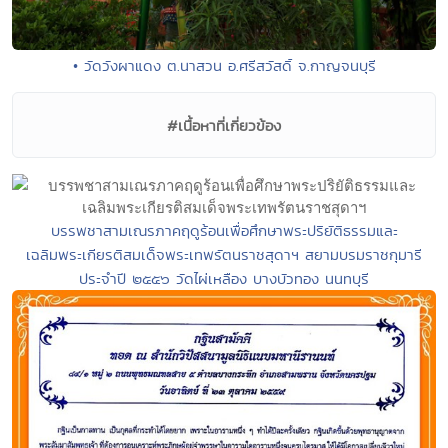
• วัดวังผาแดง ต.นาสวน อ.ศรีสวัสดิ์ จ.กาญจนบุรี
#เนื้อหาที่เกี่ยวข้อง
บรรพชาสามเณรภาคฤดูร้อนเพื่อศึกษาพระปริยัติธรรมและ
เฉลิมพระเกียรติสมเด็จพระเทพรัตนราชสุดาฯ สยามบรมราชกุมารี
ประจำปี ๒๕๕๖ วัดไผ่เหลือง บางบัวทอง นนทบุรี