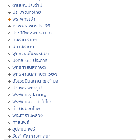
งานบุญประจำปี
ประเพณีทั่วไทย
พระพุทธเจ้า
ภาพพระพุทธประวัติ
ประวัติพระพุทธสาวก
ทศชาติชาดก
นิทานชาดก
พุทธวจนในธรรมบท
มงคล ๓๘ ประการ
พุทธศาสนสุภาษิต
พุทธศาสนสุภาษิต ๖๒๑
สังเวชนียสถาน ๔ ตำบล
ปางพระพุทธรูป
พระพุทธรูปสำคัญ
พระพุทธศาสนาในไทย
ทำเนียบวัดไทย
พระอารามหลวง
ศาสนพิธี
อุปสมบทพิธี
วันสำคัญทางศาสนา