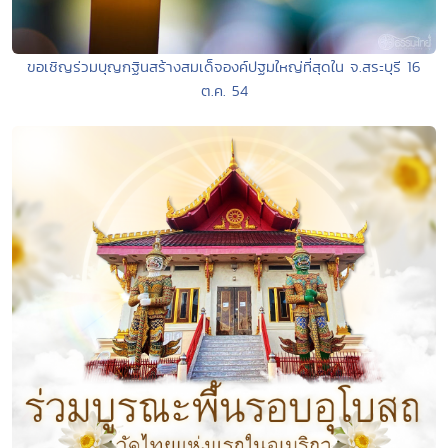
ขอเชิญร่วมบุญกฐินสร้างสมเด็จองค์ปฐมใหญ่ที่สุดใน จ.สระบุรี 16
ต.ค. 54