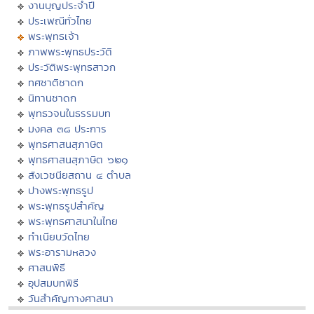
งานบุญประจำปี
ประเพณีทั่วไทย
พระพุทธเจ้า
ภาพพระพุทธประวัติ
ประวัติพระพุทธสาวก
ทศชาติชาดก
นิทานชาดก
พุทธวจนในธรรมบท
มงคล ๓๘ ประการ
พุทธศาสนสุภาษิต
พุทธศาสนสุภาษิต ๖๒๑
สังเวชนียสถาน ๔ ตำบล
ปางพระพุทธรูป
พระพุทธรูปสำคัญ
พระพุทธศาสนาในไทย
ทำเนียบวัดไทย
พระอารามหลวง
ศาสนพิธี
อุปสมบทพิธี
วันสำคัญทางศาสนา