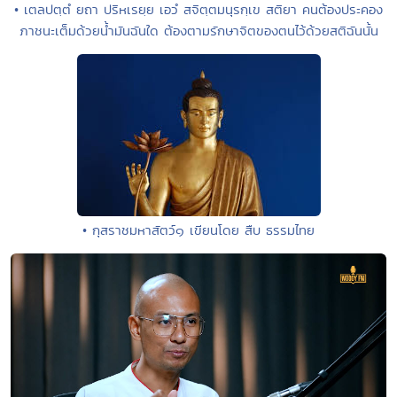
• เตลปตฺตํ ยถา ปริหเรยฺย เอวํ สจิตฺตมนุรกฺเข สติยา คนต้องประคอง
ภาชนะเต็มด้วยน้ำมันฉันใด ต้องตามรักษาจิตของตนไว้ด้วยสติฉันนั้น
• กุสราชมหาสัตว์๑ เขียนโดย สืบ ธรรมไทย