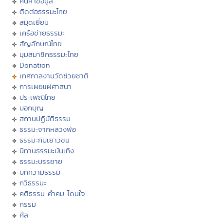
ค้นหาข้อมูล
ติดต่อธรรมะไทย
สมุดเยี่ยม
เครือข่ายธรรมะ
สัญลักษณ์ไทย
มุมสมาชิกธรรมะไทย
Donation
เทศกาลงานวัดช่วยชาติ
การเผยแผ่ศาสนา
ประเพณีไทย
บอกบุญ
สถานปฏิบัติธรรม
ธรรมะจากหลวงพ่อ
ธรรมะกับเยาวชน
นิทานธรรมะบันเทิง
ธรรมะบรรยาย
บทความธรรมะ
กวีธรรมะ
คติธรรม คำคม โดนใจ
กรรม
ศีล