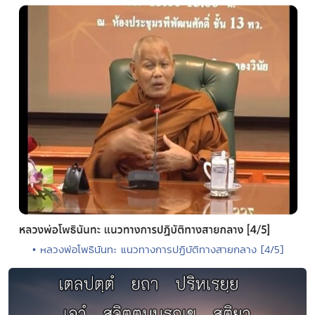
• หลวงพ่อโพธินันทะ แนวทางการปฏิบัติทางสายกลาง [4/5]