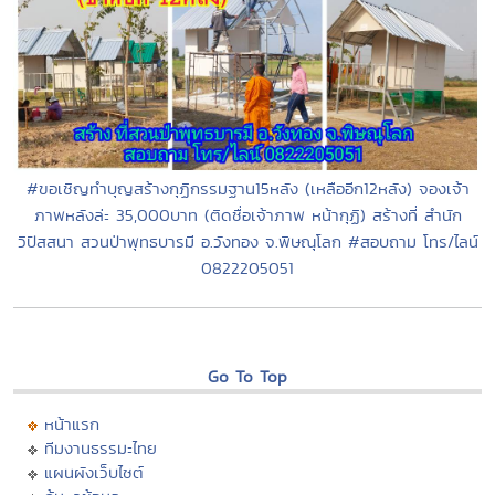
#ขอเชิญทำบุญสร้างกุฏิกรรมฐาน15หลัง (เหลืออีก12หลัง) จองเจ้า
ภาพหลังล่ะ 35,000บาท (ติดชื่อเจ้าภาพ หน้ากุฏิ) สร้างที่ สำนัก
วิปัสสนา สวนป่าพุทธบารมี อ.วังทอง จ.พิษณุโลก #สอบถาม โทร/ไลน์
0822205051
Go To Top
หน้าแรก
ทีมงานธรรมะไทย
แผนผังเว็บไซต์