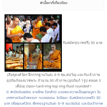
#เนื้อหาที่เกี่ยวข้อง
รับสมัคร(บวชฟรี) 30 นาค
(ถือธุดงค์วัตร ฝึกกรรฐานวันล่ะ 6-9 ชม.ต่อวัน) เเละรับเจ้าภาพ
อุปถัมภ์จองบวชพระ จำนวน 30 เจ้าภาพ (อุปถัมภ์ 1รูป ตลอด 3
เดือน) class='card-img-top img-fluid rounded'>
(( #เปิดรับสมัคร ชายไทย ใจกล้า)) บวชพระถวายเป็นพุทธบูชา ใน
เทศกาลวันเข้าพรรษา <บวชอบรม 3เดือน> รับสมัคร(บวชฟรี) 30
นาค (ถือธุดงค์วัตร ฝึกกรรฐานวันล่ะ 6-9 ชม.ต่อวัน) เเละรับเจ้าภาพ