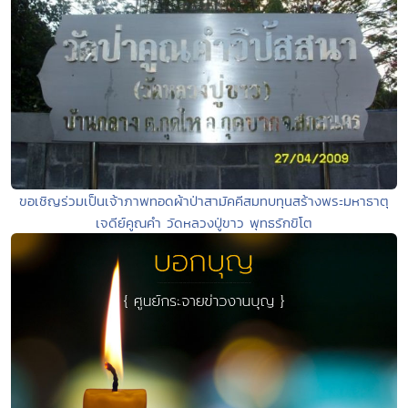
ขอเชิญร่วมเป็นเจ้าภาพทอดผ้าป่าสามัคคีสมทบทุนสร้างพระมหาธาตุ
เจดีย์คูณคำ วัดหลวงปู่ขาว พุทธรักขิโต