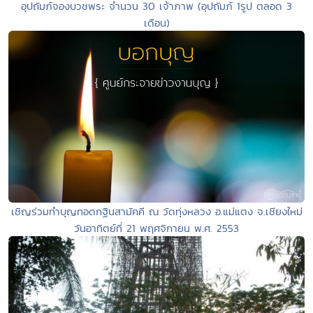
อุปถัมภ์จองบวชพระ จำนวน 30 เจ้าภาพ (อุปถัมภ์ 1รูป ตลอด 3
เดือน)
เชิญร่วมทำบุญทอดกฐินสามัคคี ณ วัดทุ่งหลวง อ.แม่แตง จ.เชียงใหม่
วันอาทิตย์ที่ 21 พฤศจิกายน พ.ศ. 2553