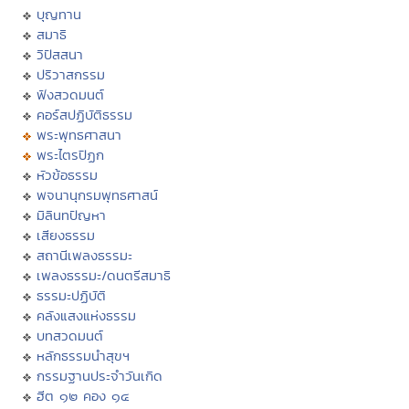
บุญทาน
สมาธิ
วิปัสสนา
ปริวาสกรรม
ฟังสวดมนต์
คอร์สปฏิบัติธรรม
พระพุทธศาสนา
พระไตรปิฏก
หัวข้อธรรม
พจนานุกรมพุทธศาสน์
มิลินทปัญหา
เสียงธรรม
สถานีเพลงธรรมะ
เพลงธรรมะ/ดนตรีสมาธิ
ธรรมะปฏิบัติ
คลังแสงแห่งธรรม
บทสวดมนต์
หลักธรรมนำสุขฯ
กรรมฐานประจำวันเกิด
ฮีต ๑๒ คอง ๑๔