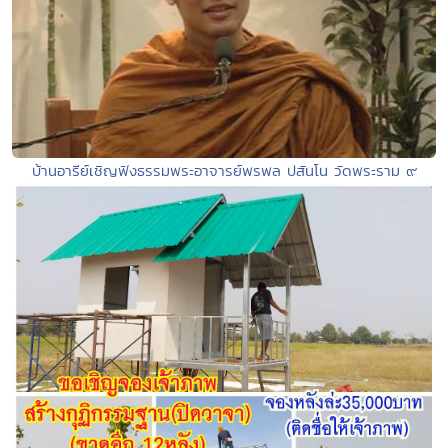
บ้านอารีย์เชิญฟังธรรมพระอาจารย์พรพล ปสันโน วัดพระราม ๙