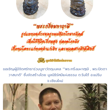
ขอเชิญผู้มีจิตศรัทธาร่วมบูชาวัตถุมงคล ““พระกริ่งมหาฤๅษี , พระปิดตา
วาสนาดี” ซึ่งจัดสร้างโดย มูลนิธิรัศมีแห่งธรรม ต.ริมใต้ อ.แม่ริม
จ.เชียงใหม่