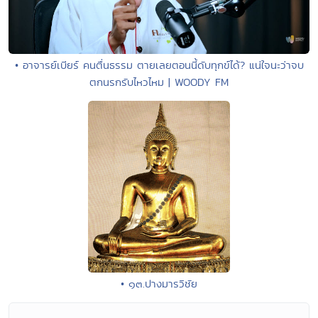
• อาจารย์เบียร์ คนตื่นธรรม ตายเลยตอนนี้ดับทุกข์ได้? แน่ใจนะว่าจบ
ตกนรกรับไหวไหม | WOODY FM
• ๑๓.ปางมารวิชัย