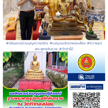
#เชิญชวนร่วมบุญถวายฉัตร #เบญจมฉัตรทองเหลือง #ถวายแด่
พระพุทธชินราช #วัดท่าไม้