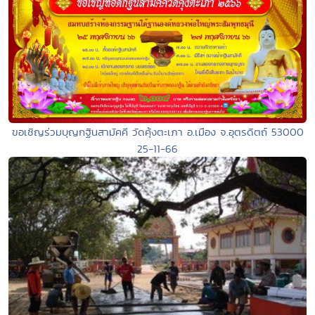
ขอเชิญร่วมบุญกฐินสามัคคี วัดคุ้งตะเภา อ.เมือง จ.อุตรดิตถ์ 53000
25-11-66