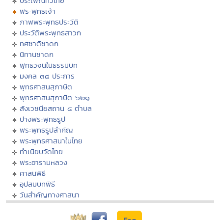
ประเพณีทั่วไทย
พระพุทธเจ้า
ภาพพระพุทธประวัติ
ประวัติพระพุทธสาวก
ทศชาติชาดก
นิทานชาดก
พุทธวจนในธรรมบท
มงคล ๓๘ ประการ
พุทธศาสนสุภาษิต
พุทธศาสนสุภาษิต ๖๒๑
สังเวชนียสถาน ๔ ตำบล
ปางพระพุทธรูป
พระพุทธรูปสำคัญ
พระพุทธศาสนาในไทย
ทำเนียบวัดไทย
พระอารามหลวง
ศาสนพิธี
อุปสมบทพิธี
วันสำคัญทางศาสนา