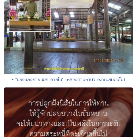
• "ของขลังภายนอก ภายใน" (หลวงตามหาบัว ญาณสัมปันโน)