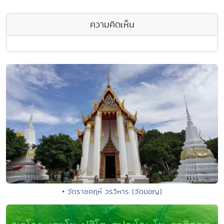
ความคิดเห็น
• วัดราชคฤห์ วรวิหาร (วัดมอญ)