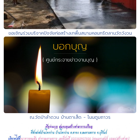
ขอเชิญร่วมบริจาคปัจจัยก่อสร้างเทพื้นสนามคอนกรีตลานวัดวังวน
ณ.วัดป่าลำดวน บ้านตาเส็ด - โนนตูมถาวร