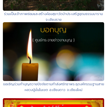
ร่วมเป็นเจ้าภาพซ่อมและสร้างห้องสุขาวัดป่าประเสริฐอุดมธรรมมาราม
จ.เชียงราย
ขอเชิญร่วมทำบุญถวายปัจจัยตามกำลังศรัทธาพระธุดงค์กรรมฐานสาย
หลวงปู่มั่นในเขต อ.เชียงดาว จ.เชียงใหม่