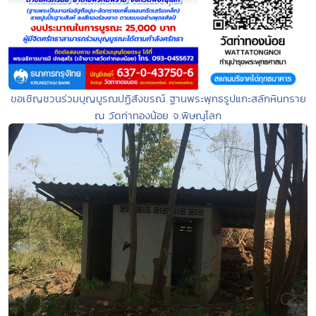
ขอเชิญชวนร่วมบุญบูรณปฏิสังขรณ์ ฐานพระพุทธรูปแกะสลักหินทราย
ณ วัดท่าทองน้อย จ.พิษณุโลก