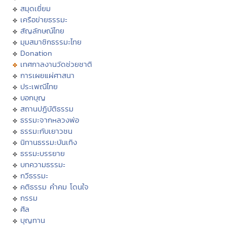
สมุดเยี่ยม
เครือข่ายธรรมะ
สัญลักษณ์ไทย
มุมสมาชิกธรรมะไทย
Donation
เทศกาลงานวัดช่วยชาติ
การเผยแผ่ศาสนา
ประเพณีไทย
บอกบุญ
สถานปฏิบัติธรรม
ธรรมะจากหลวงพ่อ
ธรรมะกับเยาวชน
นิทานธรรมะบันเทิง
ธรรมะบรรยาย
บทความธรรมะ
กวีธรรมะ
คติธรรม คำคม โดนใจ
กรรม
ศีล
บุญทาน