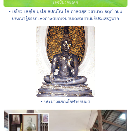
• เอโกว เสยฺโย ปุริโส สปญฺโญ โย ภาสิตสฺส วิชานาติ อตฺถํ คนมี
ปัญญารู้อรรถแห่งภาษิตชัดเจนคนเดียวเท่านั้นก็ประเสริฐมาก
• ๖๒.ปางแสดงโอฬาริกนิมิต