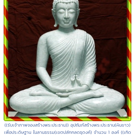
((รับเจ้าภาพจองสร้างพระประธาน)) อุปถัมภ์สร้างพระประธาน(หินขาว)
เพื่อประดิษฐาน ในลานธรรม(เขตปลักกลดธุดงค์) จำนวน 1 องค์ ((เกิด