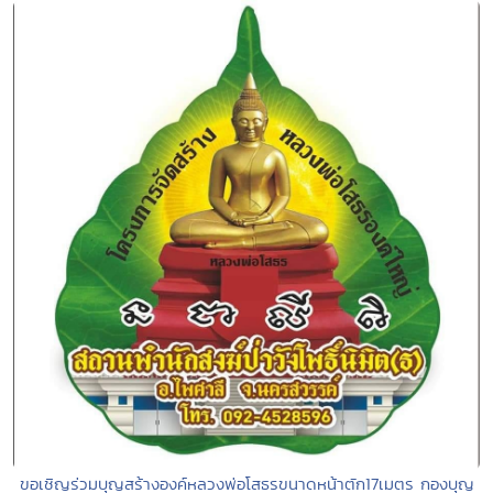
ขอเชิญร่วมบุญสร้างองค์หลวงพ่อโสธรขนาดหน้าตัก17เมตร กองบุญ