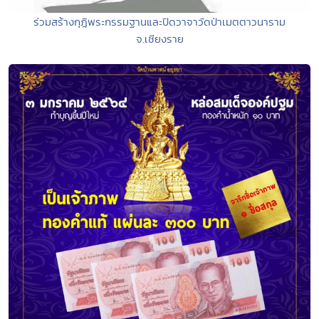
ร่วมสร้างกุฎิพระกรรมฐานและปิดวาจาวัดป่าเมตตาวนาราม
จ.เชียงราย