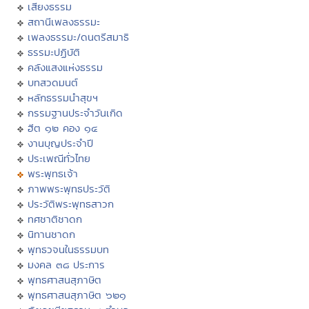
เสียงธรรม
สถานีเพลงธรรมะ
เพลงธรรมะ/ดนตรีสมาธิ
ธรรมะปฏิบัติ
คลังแสงแห่งธรรม
บทสวดมนต์
หลักธรรมนำสุขฯ
กรรมฐานประจำวันเกิด
ฮีต ๑๒ คอง ๑๔
งานบุญประจำปี
ประเพณีทั่วไทย
พระพุทธเจ้า
ภาพพระพุทธประวัติ
ประวัติพระพุทธสาวก
ทศชาติชาดก
นิทานชาดก
พุทธวจนในธรรมบท
มงคล ๓๘ ประการ
พุทธศาสนสุภาษิต
พุทธศาสนสุภาษิต ๖๒๑