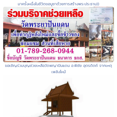
มาครั้งหนึ่งในชีวิตขอบูชาด้วยการสร้างพระประธาน))
ขอเชิญร่วมบุญช่วยเหลือวัดพญาปันแดน อ.พิชัย อุตรดิตถ์ จากเหตุ
เพลิงไหม้