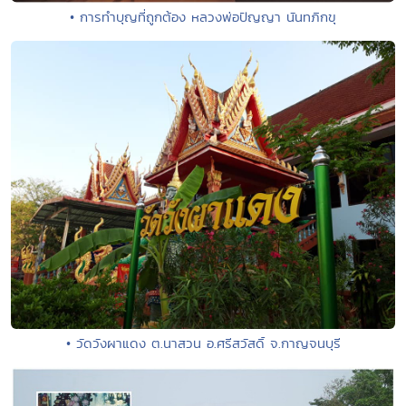
• การทำบุญที่ถูกต้อง หลวงพ่อปัญญา นันทภิกขุ
• วัดวังผาแดง ต.นาสวน อ.ศรีสวัสดิ์ จ.กาญจนบุรี