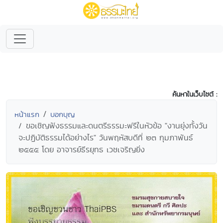
ค้นหาในเว็บไซต์ :
หน้าแรก
บอกบุญ
ขอเชิญฟังธรรมและดนตรีธรรมะฟรีในหัวข้อ "งานยุ่งทั้งวัน
จะปฏิบัติธรรมได้อย่างไร" วันพฤหัสบดีที่ ๒๓ กุมภาพันธ์
๒๕๕๕ โดย อาจารย์ธีรยุทธ เวชเจริญยิ่ง