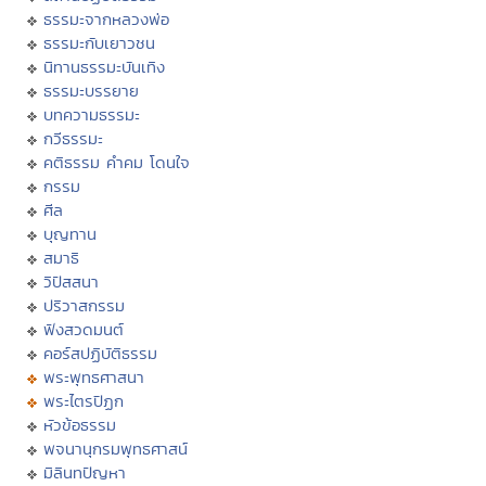
ธรรมะจากหลวงพ่อ
ธรรมะกับเยาวชน
นิทานธรรมะบันเทิง
ธรรมะบรรยาย
บทความธรรมะ
กวีธรรมะ
คติธรรม คำคม โดนใจ
กรรม
ศีล
บุญทาน
สมาธิ
วิปัสสนา
ปริวาสกรรม
ฟังสวดมนต์
คอร์สปฏิบัติธรรม
พระพุทธศาสนา
พระไตรปิฏก
หัวข้อธรรม
พจนานุกรมพุทธศาสน์
มิลินทปัญหา