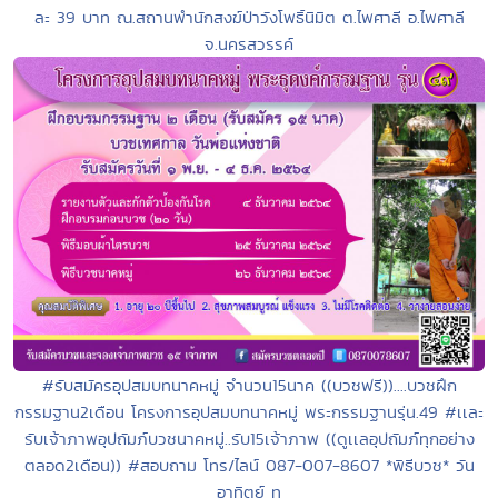
ละ 39 บาท ณ.สถานพำนักสงฆ์ป่าวังโพธิ์นิมิต ต.ไพศาลี อ.ไพศาลี
จ.นครสวรรค์
#รับสมัครอุปสมบทนาคหมู่ จำนวน15นาค ((บวชฟรี))....บวชฝึก
กรรมฐาน2เดือน โครงการอุปสมบทนาคหมู่ พระกรรมฐานรุ่น.49 #เเละ
รับเจ้าภาพอุปถัมภ์บวชนาคหมู่..รับ15เจ้าภาพ ((ดูเเลอุปถัมภ์ทุกอย่าง
ตลอด2เดือน)) #สอบถาม โทร/ไลน์ 087-007-8607 *พิธีบวช* วัน
อาทิตย์ ท