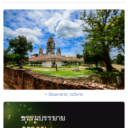
• วัดมหาธาตุ วรวิหาร