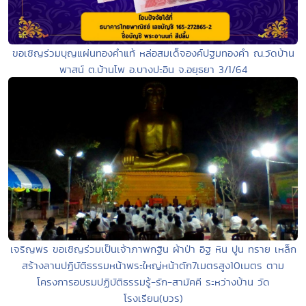
ขอเชิญร่วมบุญแผ่นทองคำแท้ หล่อสมเด็จองค์ปฐมทองคำ ณ.วัดบ้าน
พาสน์ ต.บ้านโพ อ.บางปะอิน จ.อยุธยา 3/1/64
เจริญพร ขอเชิญร่วมเป็นเจ้าภาพกฐิน ผ้าป่า อิฐ หิน ปูน ทราย เหล็ก
สร้างลานปฏิบัติธรรมหน้าพระใหญ่หน้าตัก7เมตรสูง10เมตร ตาม
โครงการอบรมปฏิบัติธรรมรู้-รัก-สามัคคี ระหว่างบ้าน วัด
โรงเรียน(บวร)