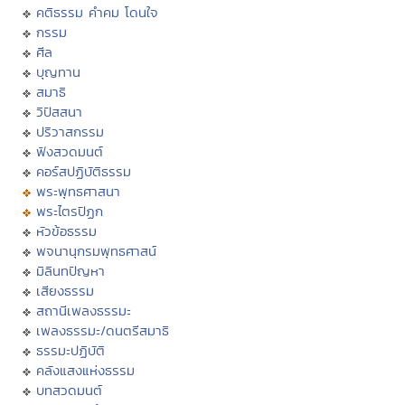
คติธรรม คำคม โดนใจ
กรรม
ศีล
บุญทาน
สมาธิ
วิปัสสนา
ปริวาสกรรม
ฟังสวดมนต์
คอร์สปฏิบัติธรรม
พระพุทธศาสนา
พระไตรปิฏก
หัวข้อธรรม
พจนานุกรมพุทธศาสน์
มิลินทปัญหา
เสียงธรรม
สถานีเพลงธรรมะ
เพลงธรรมะ/ดนตรีสมาธิ
ธรรมะปฏิบัติ
คลังแสงแห่งธรรม
บทสวดมนต์