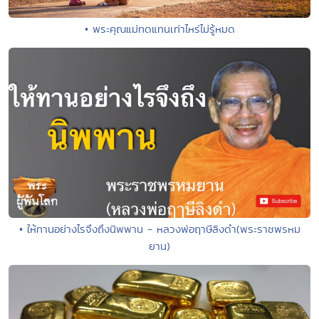
• พระคุณแม่ทดแทนเท่าไหร่ไม่รู้หมด
• ให้ทานอย่างไรจึงถึงนิพพาน - หลวงพ่อฤาษีลิงดำ(พระราชพรหม
ยาน)