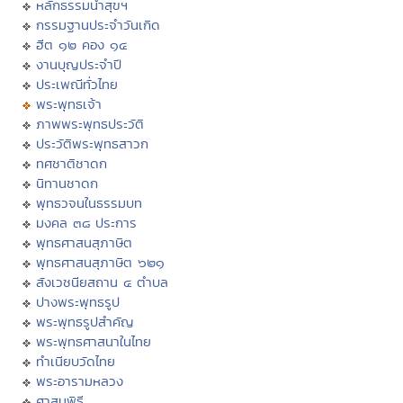
หลักธรรมนำสุขฯ
กรรมฐานประจำวันเกิด
ฮีต ๑๒ คอง ๑๔
งานบุญประจำปี
ประเพณีทั่วไทย
พระพุทธเจ้า
ภาพพระพุทธประวัติ
ประวัติพระพุทธสาวก
ทศชาติชาดก
นิทานชาดก
พุทธวจนในธรรมบท
มงคล ๓๘ ประการ
พุทธศาสนสุภาษิต
พุทธศาสนสุภาษิต ๖๒๑
สังเวชนียสถาน ๔ ตำบล
ปางพระพุทธรูป
พระพุทธรูปสำคัญ
พระพุทธศาสนาในไทย
ทำเนียบวัดไทย
พระอารามหลวง
ศาสนพิธี