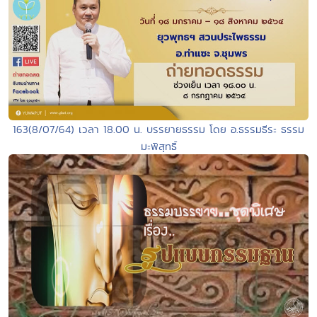
163(8/07/64) เวลา 18.00 น. บรรยายธรรม โดย อ.ธรรมธีระ ธรรม
มะพิสุทธิ์