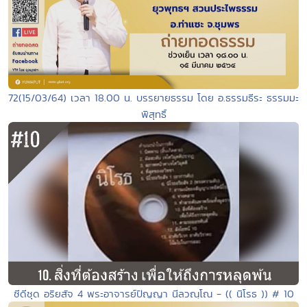
72(15/03/64) เวลา 18.00 น. บรรยายธรรม โดย อ.ธรรมธีระ ธรรมมะ
พิสุทธิ์
ซีดีชุด อริยสัจ 4 พระอาจารย์ปัญญา นีลวณฺโณ - (( นิโรธ )) # 10