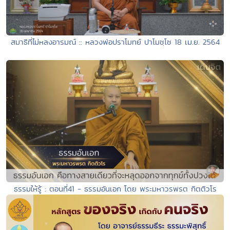
สมาธิที่ไม่หลงอารมณ์ :: หลวงพ่อปราโมทย์ ปาโมชฺโช 18 เม.ย. 2564
ธรรมให้รู้ : ตอนที่41 - ธรรมอันเอก โดย พระมหาวรพรต กิตติวโร