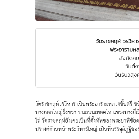
วัดราชคฤห์ วรวิห
พระอารามหลว
สังกัดค
วันตั้
วันรับวิสุ
วัดราชคฤห์วรวิหาร เป็นพระอารามหลวงชั้นตรี ชนิ
บางกอกใหญ่ฝั่งขวา บนถนนเทอดไท แขวงบางยี่เรือ
ไร่ วัดราชคฤห์ยังเคยเป็นที่ตั้งทัพของพระยาพิชัย
ปรางค์ด้านหน้าพระวิหารใหญ่ เป็นที่บรรจุอัฎฐิข