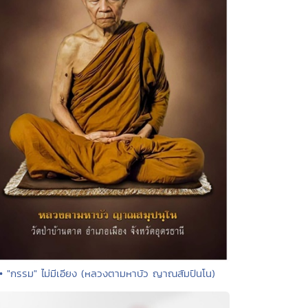
• "กรรม" ไม่มีเอียง (หลวงตามหาบัว ญาณสัมปันโน)