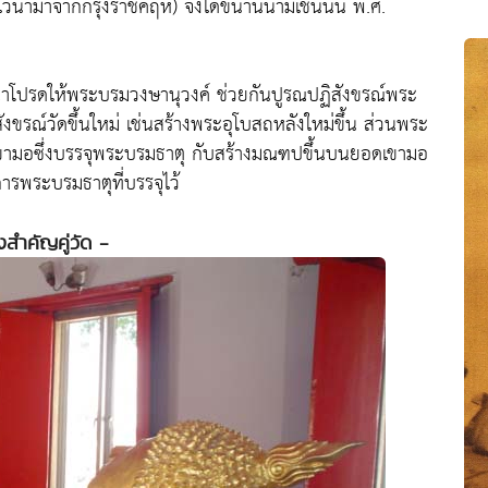
ไว้นำมาจากกรุงราชคฤห์) จึงได้ขนานนามเช่นนั้น พ.ศ.
กรุณาโปรดให้พระบรมวงษานุวงค์ ช่วยกันปูรณปฏิสังขรณ์พระ
รณ์วัดขึ้นใหม่ เช่นสร้างพระอุโบสถหลังใหม่ขึ้น ส่วนพระ
ภูเขามอซึ่งบรรจุพระบรมธาตุ กับสร้างมณฑปขึ้นบนยอดเขามอ
รพระบรมธาตุที่บรรจุไว้
่งสำคัญคู่วัด -