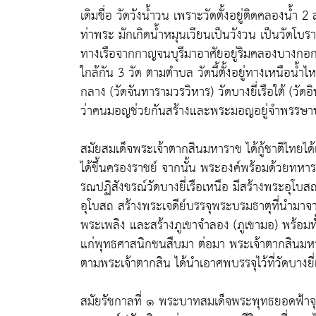
เดิมชื่อ วัดวังน้ำวน เพราะวัดตั้งอยู่ติดคลอง
ท่าพระ มักเกิดน้ำหมุนเวียนเป็นวังวน เป็นวัด
ทางเรือจากกาญจนบุรีมาอาศัยอยู่ริมคลองบางกอก
ใกล้กัน 3 วัด ตามตำบล วัดนี้ตั้งอยู่ทางเหนือน้ำไหล
กลาง (วัดจันทารามวรวิหาร) วัดบางยี่เรือใต้ (วั
ว่าคนมอญช่วยกันสร้างและพระมอญอยู่จำพรรษาประจ
สมัยสมเด็จพระเจ้าตากสินมหาราช ได้กู้ชาติไทยได้เส
ได้ขึ้นครองราชย์ จากนั้น พระองค์พร้อมด้วยทหาร
รณปฏิสังขรณ์วัดบางยี่เรือเหนือ มีสร้างพระอุโบสถ
อุโบสถ สร้างพระเจดีย์บรรจุพระบรมธาตุที่นำมา
พระเพลิง และสร้างภูเขาจำลอง (ภูเขามอ) พร้อมทั้
แก่พุทธศาสนิกชนสืบมา ต่อมา พระเจ้าตากสินมห
ตามพระเจ้าตากสิน ได้นำเอาศพบรรจุไว้ที่วัดบางยี่
สมัยรัชกาลที่ ๑ พระบาทสมเด็จพระพุทธยอดฟ้าจุ