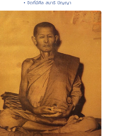
• จิตที่มีศีล สมาธิ ปัญญา