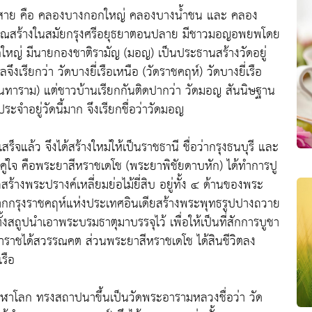
น้ำ 2 สาย คือ คลองบางกอกใหญ่ คลองบางน้ำชน และ คลอง
โบราณสร้างในสมัยกรุงศรีอยุธยาตอนปลาย มีชาวมอญอพยพโดย
ใหญ่ มีนายกองชาติรามัญ (มอญ) เป็นประธานสร้างวัดอยู่
จึงเรียกว่า วัดบางยี่เรือเหนือ (วัดราชคฤห์) วัดบางยี่เรือ
ดอินทาราม) แต่ชาวบ้านเรียกกันติดปากว่า วัดมอญ สันนิษฐาน
ำอยู่วัดนี้มาก จึงเรียกชื่อว่าวัดมอญ
ร็จแล้ว จึงได้สร้างใหม่ให้เป็นราชธานี ชื่อว่ากรุงธนบุรี และ
คู่ใจ คือพระยาสีหราชเดโช (พระยาพิชัยดาบหัก) ได้ทำการปู
สร้างพระปรางค์เหลี่ยมย่อไม้ยี่สิบ อยู่ทั้ง ๔ ด้านของพระ
จากกรุงราชคฤห์แห่งประเทศอินเดียสร้างพระพุทธรูปปางถวาย
งสถูปนำเอาพระบรมธาตุมาบรรจุไว้ เพื่อให้เป็นที่สักการบูชา
าราชได้สวรรณคต ส่วนพระยาสีหราชเดโช ได้สินชีวิตลง
เรือ
ฬาโลก ทรงสถาปนาขึ้นเป็นวัดพระอารามหลวงชื่อว่า วัด