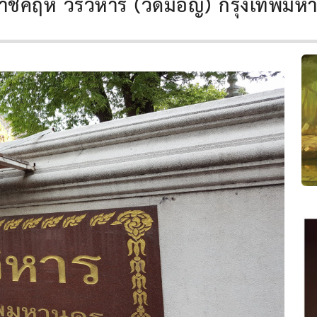
ราชคฤห์ วรวิหาร (วัดมอญ) กรุงเทพมห