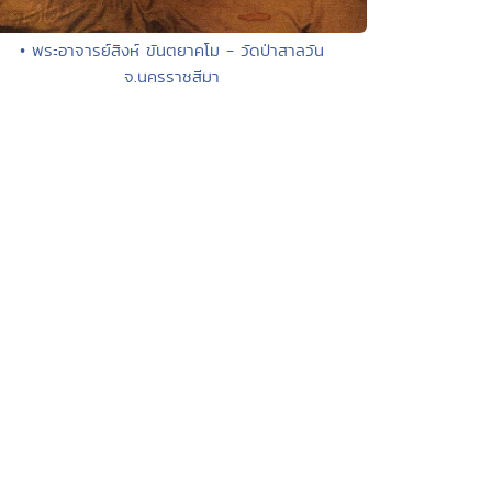
• พระอาจารย์สิงห์ ขันตยาคโม - วัดป่าสาลวัน
จ.นครราชสีมา