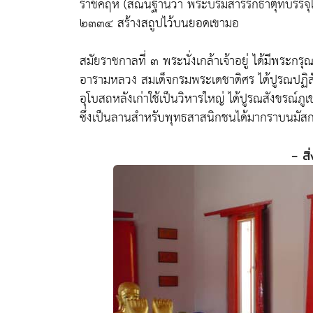
ราชคฤห์ (สัณนิฐานว่า พระบรมสารีริกธาตุที่บรรจุ
๒๓๓๔ สร้างสถูปไว้บนยอดเขามอ
สมัยราชกาลที่ ๓ พระนั่งเกล้าเจ้าอยู่ ได้มีพระ
อารามหลวง สมเด็จกรมพระเดชาดิศร ได้ปูรณปฏิสังข
อุโบสถหลังเก่าใช้เป็นวิหารใหญ่ ได้ปูรณสังขรณ์
ซึ่งเป็นลานสำหรับพุทธสาสนิกชนได้มากราบนมัสกา
- สิ