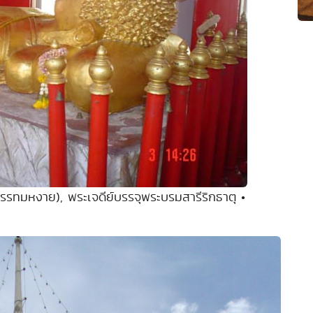
รทมหงาย), พระเจดีย์บรรจุพระบรมสารีริกธาตุ •