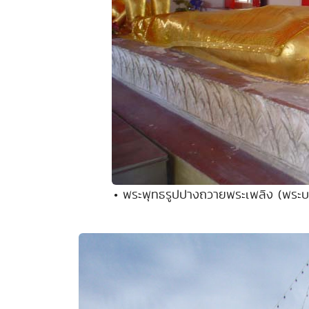
• พระพุทธรูปปางถวายพระเพลิง (พระบร