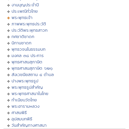
งานบุญประจำปี
ประเพณีทั่วไทย
พระพุทธเจ้า
ภาพพระพุทธประวัติ
ประวัติพระพุทธสาวก
ทศชาติชาดก
นิทานชาดก
พุทธวจนในธรรมบท
มงคล ๓๘ ประการ
พุทธศาสนสุภาษิต
พุทธศาสนสุภาษิต ๖๒๑
สังเวชนียสถาน ๔ ตำบล
ปางพระพุทธรูป
พระพุทธรูปสำคัญ
พระพุทธศาสนาในไทย
ทำเนียบวัดไทย
พระอารามหลวง
ศาสนพิธี
อุปสมบทพิธี
วันสำคัญทางศาสนา