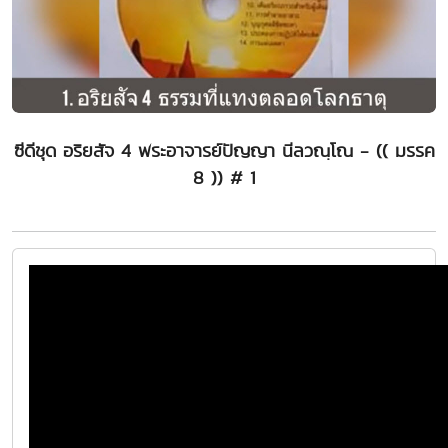
ซีดีชุด อริยสัจ 4 พระอาจารย์ปัญญา นีลวณฺโณ - (( มรรค
8 )) # 1