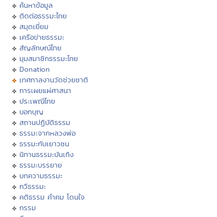
ค้นหาข้อมูล
ติดต่อธรรมะไทย
สมุดเยี่ยม
เครือข่ายธรรมะ
สัญลักษณ์ไทย
มุมสมาชิกธรรมะไทย
Donation
เทศกาลงานวัดช่วยชาติ
การเผยแผ่ศาสนา
ประเพณีไทย
บอกบุญ
สถานปฏิบัติธรรม
ธรรมะจากหลวงพ่อ
ธรรมะกับเยาวชน
นิทานธรรมะบันเทิง
ธรรมะบรรยาย
บทความธรรมะ
กวีธรรมะ
คติธรรม คำคม โดนใจ
กรรม