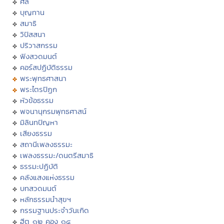
ศีล
บุญทาน
สมาธิ
วิปัสสนา
ปริวาสกรรม
ฟังสวดมนต์
คอร์สปฏิบัติธรรม
พระพุทธศาสนา
พระไตรปิฏก
หัวข้อธรรม
พจนานุกรมพุทธศาสน์
มิลินทปัญหา
เสียงธรรม
สถานีเพลงธรรมะ
เพลงธรรมะ/ดนตรีสมาธิ
ธรรมะปฏิบัติ
คลังแสงแห่งธรรม
บทสวดมนต์
หลักธรรมนำสุขฯ
กรรมฐานประจำวันเกิด
ฮีต ๑๒ คอง ๑๔