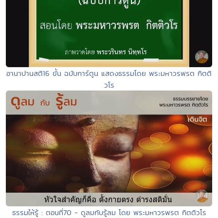
อานาปานสติ16 ขั้น ฉบับการ์ตูน แสดงธรรมโดย พระมหาวรพรต กิตติ
วโร
ธรรมให้รู้ : ตอนที่70 - ดูลมกับรู้ลม โดย พระมหาวรพรต กิตติวโร