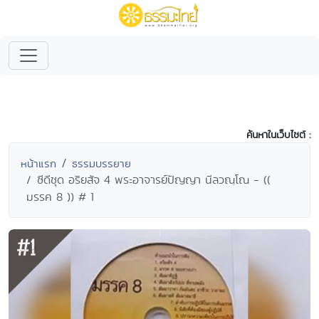
ค้นหาในเว็บไซต์ :
หน้าแรก
ธรรมบรรยาย
ซีดีชุด อริยสัจ 4 พระอาจารย์ปัญญา นีลวณฺโณ - ((
มรรค 8 )) # 1