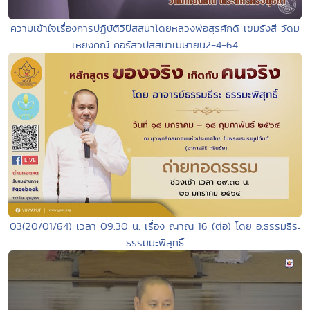
ความเข้าใจเรื่องการปฏิบัติวิปัสสนาโดยหลวงพ่อสุรศักดิ์ เขมรังสี วัดม
เหยงคณ์ คอร์สวิปัสสนาเมษายน2-4-64
03(20/01/64) เวลา 09.30 น. เรื่อง ญาณ 16 (ต่อ) โดย อ.ธรรมธีระ
ธรรมมะพิสุทธิ์