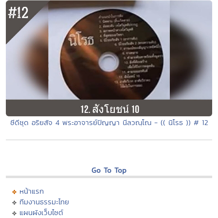
ซีดีชุด อริยสัจ 4 พระอาจารย์ปัญญา นีลวณฺโณ - (( นิโรธ )) # 12
Go To Top
หน้าแรก
ทีมงานธรรมะไทย
แผนผังเว็บไซต์