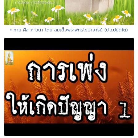
• ทาน ศีล ภาวนา โดย สมเด็จพระพุทธโฆษาจารย์ (ป.อ.ปยุตฺโต)