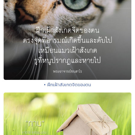
• ฝึกเฝ้าสังเกตจิตของตน