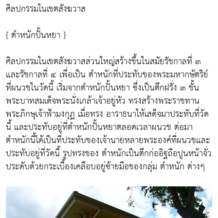
ศิลปกรรมในเขตสังฆวาส
{ ตำหนักปั้นหยา }
ศิลปกรรมในเขตสังฆวาสส่วนใหญ่สร้างขึ้นในสมัยรัชกาลที่ ๓
และรัชกาลที่ ๔ เพื่อเป็น ตำหนักที่ประทับของพระมหากษัตริย์
ที่ผนวชในวัดนี้ เริ่มจากตำหนักปั้นหยา ซึ่งเป็นตึกฝรั่ง ๓ ชั้น
พระบาทสมเด็จพระนั่งเกล้าเจ้าอยู่หัว ทรงสร้างพระราชทาน
พระภิกษุเจ้าฟ้ามงกุฏ เมื่อทรง อาราธนาให้เสด็จมาประทับที่วัด
นี้ และประทับอยู่ที่ตำหนักปั้นหยาตลอดเวลาผนวช ต่อมา
ตำหนักนี้ได้เป็นที่ประทับของเจ้านายหลายพระองค์ที่ผนวชและ
ประทับอยู่ที่วัดนี้ รูปทรงของ ตำหนักเป็นตึกก่ออิฐถือปูนหน้าจั่ว
ประดับด้วยกระเบื้องเคลือบอยู่ซ้ายมือของกลุ่ม ตำหนัก ต่างๆ