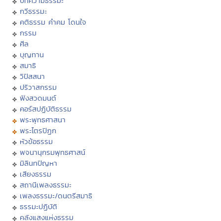
บทความธรรมะ
กวีธรรมะ
คติธรรม คำคม โดนใจ
กรรม
ศีล
บุญทาน
สมาธิ
วิปัสสนา
ปริวาสกรรม
ฟังสวดมนต์
คอร์สปฏิบัติธรรม
พระพุทธศาสนา
พระไตรปิฏก
หัวข้อธรรม
พจนานุกรมพุทธศาสน์
มิลินทปัญหา
เสียงธรรม
สถานีเพลงธรรมะ
เพลงธรรมะ/ดนตรีสมาธิ
ธรรมะปฏิบัติ
คลังแสงแห่งธรรม