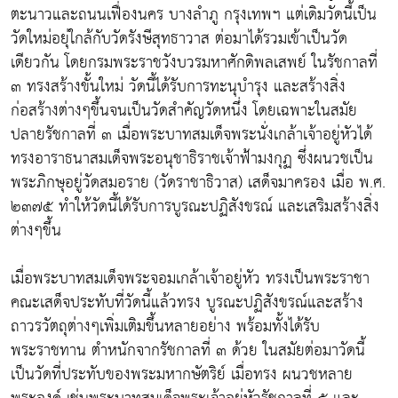
ตะนาวและถนนเฟื่องนคร บางลำภู กรุงเทพฯ แต่เดิมวัดนี้เป็น
วัดใหม่อยุ่ใกล้กับวัดรังษีสุทธาวาส ต่อมาได้รวมเข้าเป็นวัด
เดียวกัน โดยกรมพระราชวังบวรมหาศักดิพลเสพย์ ในรัชกาลที่
๓ ทรงสร้างขั้นใหม่ วัดนี้ได้รับการทะนุบำรุง และสร้างสิ่ง
ก่อสร้างต่างๆขึ้นจนเป็นวัดสำคัญวัดหนึ่ง โดยเฉพาะในสมัย
ปลายรัชกาลที่ ๓ เมื่อพระบาทสมเด็จพระนั่งเกล้าเจ้าอยู่หัวได้
ทรงอาราธนาสมเด็จพระอนุชาธิราชเจ้าฟ้ามงกุฏ ซึ่งผนวชเป็น
พระภิกษุอยู่วัดสมอราย (วัดราชาธิวาส) เสด็จมาครอง เมื่อ พ.ศ.
๒๓๗๕ ทำให้วัดนี้ได้รับการบูรณะปฏิสังขรณ์ และเสริมสร้างสิ่ง
ต่างๆขึ้น
เมื่อพระบาทสมเด็จพระจอมเกล้าเจ้าอยู่หัว ทรงเป็นพระราชา
คณะเสด็จประทับที่วัดนี้แล้วทรง บูรณะปฏิสังขรณ์และสร้าง
ถาวรวัตถุต่างๆเพิ่มเติมขึ้นหลายอย่าง พร้อมทั้งได้รับ
พระราชทาน ตำหนักจากรัชกาลที่ ๓ ด้วย ในสมัยต่อมาวัดนี้
เป็นวัดที่ประทับของพระมหากษัตริย์ เมื่อทรง ผนวชหลาย