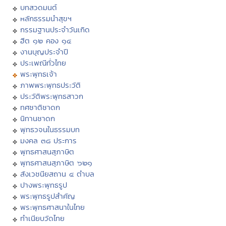
บทสวดมนต์
หลักธรรมนำสุขฯ
กรรมฐานประจำวันเกิด
ฮีต ๑๒ คอง ๑๔
งานบุญประจำปี
ประเพณีทั่วไทย
พระพุทธเจ้า
ภาพพระพุทธประวัติ
ประวัติพระพุทธสาวก
ทศชาติชาดก
นิทานชาดก
พุทธวจนในธรรมบท
มงคล ๓๘ ประการ
พุทธศาสนสุภาษิต
พุทธศาสนสุภาษิต ๖๒๑
สังเวชนียสถาน ๔ ตำบล
ปางพระพุทธรูป
พระพุทธรูปสำคัญ
พระพุทธศาสนาในไทย
ทำเนียบวัดไทย