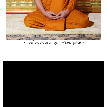
• สมเด็จพระวันรัต (จุนท์ พฺรหฺมคุตฺโต) •