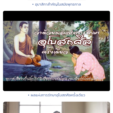
• อุบาสิกาสำคัญในสมัยพุทธกาล
• ผลแห่งการรักษาอุโบสถศีลครั้งเดียว