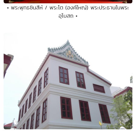
• พระพุทธชินสีห์ / พระโต (องค์ใหญ่) พระประธานในพระ
อุโบสถ •