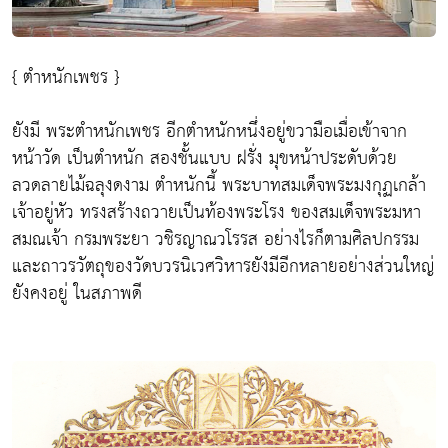
{ ตำหนักเพชร }
ยังมี พระตำหนักเพชร อีกตำหนักหนึ่งอยู่ขวามือเมื่อเข้าจาก
หน้าวัด เป็นตำหนัก สองชั้นแบบ ฝรั่ง มุขหน้าประดับด้วย
ลวดลายไม้ฉลุงดงาม ตำหนักนี้ พระบาทสมเด็จพระมงกุฏเกล้า
เจ้าอยู่หัว ทรงสร้างถวายเป็นท้องพระโรง ของสมเด็จพระมหา
สมณเจ้า กรมพระยา วชิรญาณวโรรส อย่างไรก็ตามศิลปกรรม
และถาวรวัตถุของวัดบวรนิเวศวิหารยังมีอีกหลายอย่างส่วนใหญ่
ยังคงอยู่ ในสภาพดี