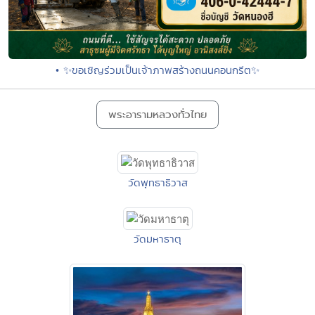
• ✨ขอเชิญร่วมเป็นเจ้าภาพสร้างถนนคอนกรีต✨
พระอารามหลวงทั่วไทย
วัดพุทธาธิวาส
วัดมหาธาตุ