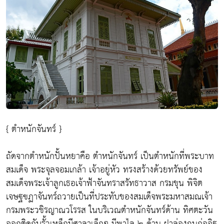
{ ตำหนักจันทร์ }
ถัดจากตำหนักปั้นหยาคือ ตำหนักจันทร์ เป็นตำหนักที่พระบาท
สมเด็จ พระจุลจอมเกล้า เจ้าอยู่หัว ทรงสร้างด้วยทรัพย์ของ
สมเด็จพระเจ้าลูกเธอเจ้าฟ้าจันทราสรัทธาวาส กรมขุน พิจิต
เจษฐฃฏาจันทร์ถวายเป็นที่ประทับของสมเด็จพระมหาสมณเจ้า
กรมพระวชิรญาณวโรรส ในบริเวณตำหนักจันทร์ด้าน ทิศตะวัน
ออกติดกับรั้วเหล็กมีศาลาเล็กๆ มีพาไล ๒ ด้าน ฝาล่องถุนก่ออิฐ