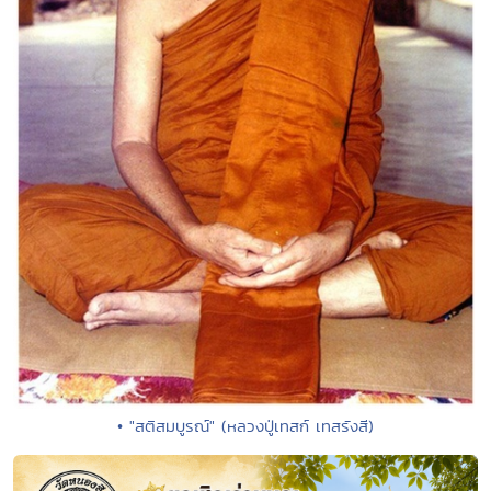
• "สติสมบูรณ์" (หลวงปู่เทสก์ เทสรังสี)