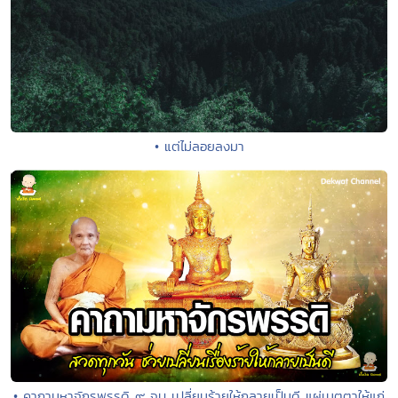
• แต่ไม่ลอยลงมา
• คาถามหาจักรพรรดิ ๙ จบ เปลี่ยนร้ายให้กลายเป็นดี แผ่เมตตาให้แก่