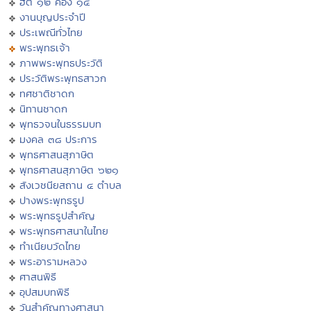
ฮีต ๑๒ คอง ๑๔
งานบุญประจำปี
ประเพณีทั่วไทย
พระพุทธเจ้า
ภาพพระพุทธประวัติ
ประวัติพระพุทธสาวก
ทศชาติชาดก
นิทานชาดก
พุทธวจนในธรรมบท
มงคล ๓๘ ประการ
พุทธศาสนสุภาษิต
พุทธศาสนสุภาษิต ๖๒๑
สังเวชนียสถาน ๔ ตำบล
ปางพระพุทธรูป
พระพุทธรูปสำคัญ
พระพุทธศาสนาในไทย
ทำเนียบวัดไทย
พระอารามหลวง
ศาสนพิธี
อุปสมบทพิธี
วันสำคัญทางศาสนา