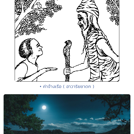
• ค่าจ้างเรือ ( อาวาริยชาดก )