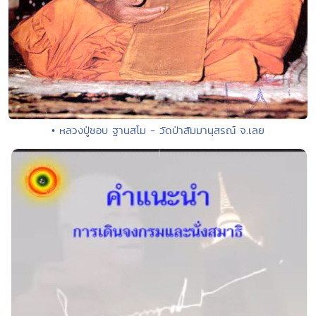
• หลวงปู่ชอบ ฐานสโม - วัดป่าสัมมานุสรณ์ จ.เลย