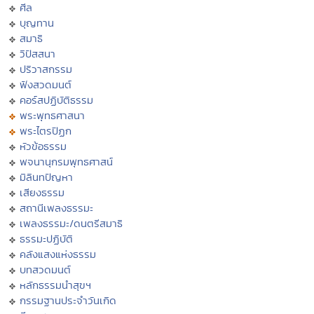
ศีล
บุญทาน
สมาธิ
วิปัสสนา
ปริวาสกรรม
ฟังสวดมนต์
คอร์สปฏิบัติธรรม
พระพุทธศาสนา
พระไตรปิฏก
หัวข้อธรรม
พจนานุกรมพุทธศาสน์
มิลินทปัญหา
เสียงธรรม
สถานีเพลงธรรมะ
เพลงธรรมะ/ดนตรีสมาธิ
ธรรมะปฏิบัติ
คลังแสงแห่งธรรม
บทสวดมนต์
หลักธรรมนำสุขฯ
กรรมฐานประจำวันเกิด