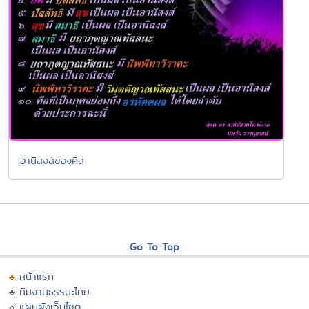
อานิสงส์ของศีล
Go To Top
หน้าแรก
ทีมงานธรรมะไทย
แผนผังเว็บไซต์