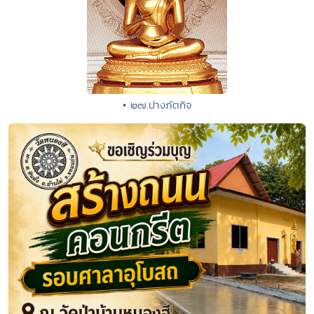
• ๒๗.ปางภัตกิจ