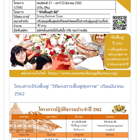
โครงการจีรังฟื้นฟู "วิถีแห่งการฟื้นฟูสุขภาพ" เดือนมีนาคม
2562