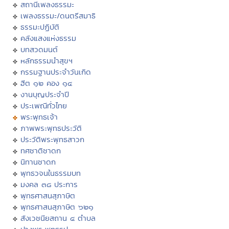
สถานีเพลงธรรมะ
เพลงธรรมะ/ดนตรีสมาธิ
ธรรมะปฏิบัติ
คลังแสงแห่งธรรม
บทสวดมนต์
หลักธรรมนำสุขฯ
กรรมฐานประจำวันเกิด
ฮีต ๑๒ คอง ๑๔
งานบุญประจำปี
ประเพณีทั่วไทย
พระพุทธเจ้า
ภาพพระพุทธประวัติ
ประวัติพระพุทธสาวก
ทศชาติชาดก
นิทานชาดก
พุทธวจนในธรรมบท
มงคล ๓๘ ประการ
พุทธศาสนสุภาษิต
พุทธศาสนสุภาษิต ๖๒๑
สังเวชนียสถาน ๔ ตำบล