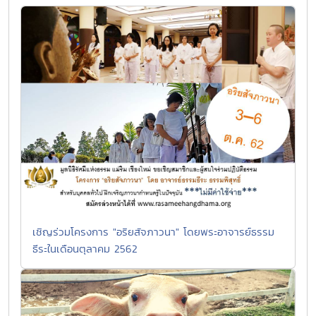
เชิญร่วมโครงการ "อริยสัจภาวนา" โดยพระอาจารย์ธรรม
ธีระในเดือนตุลาคม 2562