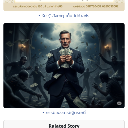
• รับ รู้ สังเกตุ เห็น ไม่ทำอะไร
• กรรมของเศรษฐีตระหนี่
Ralated Story