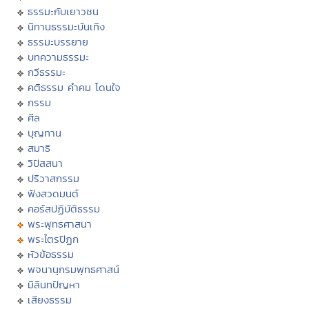
ธรรมะกับเยาวชน
นิทานธรรมะบันเทิง
ธรรมะบรรยาย
บทความธรรมะ
กวีธรรมะ
คติธรรม คำคม โดนใจ
กรรม
ศีล
บุญทาน
สมาธิ
วิปัสสนา
ปริวาสกรรม
ฟังสวดมนต์
คอร์สปฏิบัติธรรม
พระพุทธศาสนา
พระไตรปิฏก
หัวข้อธรรม
พจนานุกรมพุทธศาสน์
มิลินทปัญหา
เสียงธรรม